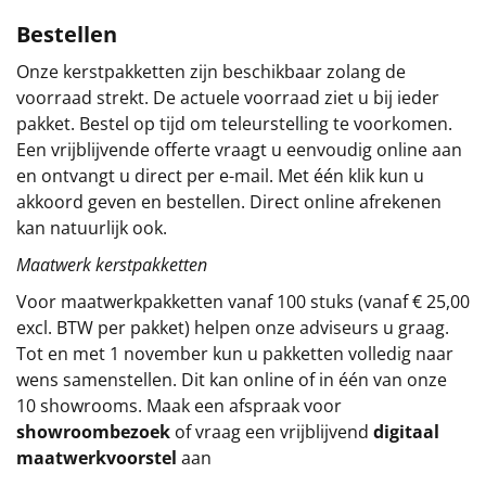
Bestellen
Sinterklaaspakketten
Onze kerstpakketten zijn beschikbaar zolang de
Particulier
voorraad strekt. De actuele voorraad ziet u bij ieder
pakket. Bestel op tijd om teleurstelling te voorkomen.
Kerstgeschenken 2026
Een vrijblijvende offerte vraagt u eenvoudig online aan
en ontvangt u direct per e-mail. Met één klik kun u
Relatiegeschenken
akkoord geven en bestellen. Direct online afrekenen
kan natuurlijk ook.
Cadeaubon
Maatwerk kerstpakketten
Per stuk
Voor maatwerkpakketten vanaf 100 stuks (vanaf € 25,00
excl. BTW per pakket) helpen onze adviseurs u graag.
Alle overige
Tot en met 1 november kun u pakketten volledig naar
wens samenstellen. Dit kan online of in één van onze
10 showrooms. Maak een afspraak voor
showroombezoek
of vraag een vrijblijvend
digitaal
maatwerkvoorstel
aan