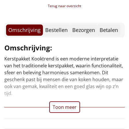
Borrelplank
Terug naar overzicht
Warmtekussen
NIEUW
Omschrijving
Bestellen
Bezorgen
Betalen
Slowcooker
POPULAIR
Noodradio
NIEUW
Omschrijving:
Deken (fleece plaid)
Kerstpakket Kooktrend is een moderne interpretatie
van het traditionele kerstpakket, waarin functionaliteit,
Alle artikelen
sfeer en beleving harmonieus samenkomen. Dit
geschenk past bij mensen die van koken houden, maar
Overige
ook van gemak, kwaliteit en een goed glas wijn op z’n
tijd.
Ideeën
Toon meer
Personeel
Doe het zelf