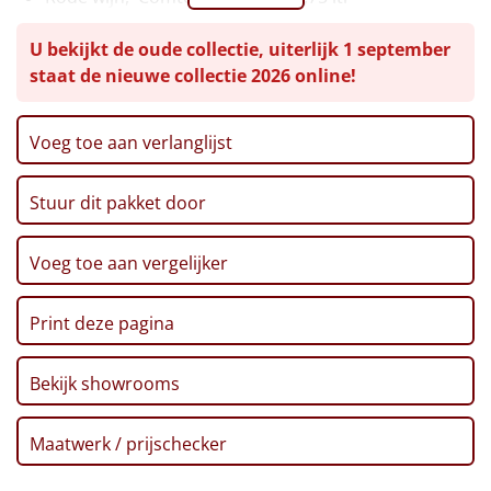
Bier, Steenberge, 0,25 ltr, 2 st
Leuke
U bekijkt de oude collectie, uiterlijk 1 september
Pralines, 130 gr
staat de nieuwe collectie 2026 online!
Ribbelchips, 90 gr
Goedkope
Stroopwafel, 2 x 32 gr
Pretzelsticks XXL, 200 gr
Uniek
Voeg toe aan verlanglijst
Marshmallows, 140 gr
Pepermunt, 65 gr
Alle thema's
Stuur dit pakket door
Pannenkoekenmix, 400 gr
Thee, 20 x 1,5 gr
Artikel
Pinda's, 100 gr
Voeg toe aan vergelijker
Autodrop, 70 gr
Hitster
NIEUW
Kaart, Fijne Feestdagen
Print deze pagina
Kerstmagazine
Pizzarette
Verpakt in een feestelijke kerstdoos, 39 x 29 x 30 cm
Bekijk showrooms
Tas
Maatwerk / prijschecker
Wake up light
NIEUW