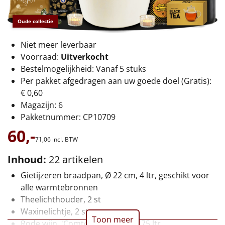
€75 tot €100
Oude collectie
€100 en hoger
Niet meer leverbaar
Alle kerstpakketten 2026
Voorraad:
Uitverkocht
Bestelmogelijkheid: Vanaf 5 stuks
Thema
Per pakket afgedragen aan uw goede doel (Gratis):
€ 0,60
Origineel
Magazijn: 6
Pakketnummer: CP10709
Rituals
60,-
71,
06
incl. BTW
Luxe
Inhoud:
22 artikelen
Mannen
Gietijzeren braadpan, Ø 22 cm, 4 ltr, geschikt voor
alle warmtebronnen
Vrouwen
Theelichthouder, 2 st
Waxinelichtje, 2 st
Duurzaam
Toon meer
Rode wijn, 'Comte Alexandre', 0,75 ltr