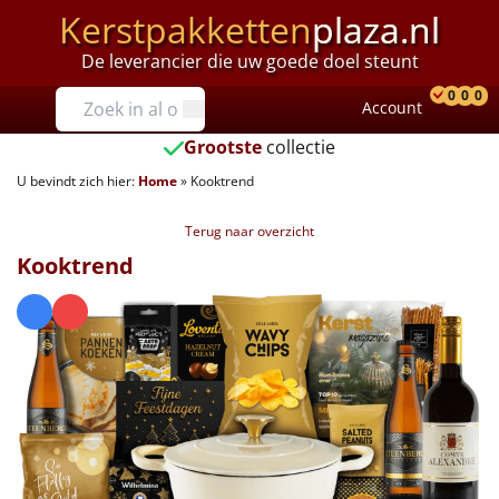
Kerstpakketten
plaza.nl
De leverancier die uw goede doel steunt
Prijzen
0
0
0
Account
Prod
Ver
W
Tot €25
Grootste
collectie
U bevindt zich hier:
Home
»
Kooktrend
€25 tot €35
Terug naar overzicht
€35 tot €40
Kooktrend
€40 tot €45
€45 tot €50
€50 tot €55
€55 tot €75