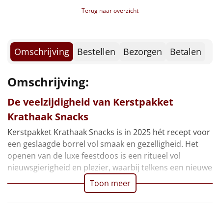
Borrelplank
Terug naar overzicht
Warmtekussen
NIEUW
Slowcooker
Omschrijving
Bestellen
Bezorgen
Betalen
POPULAIR
Noodradio
NIEUW
Omschrijving:
Deken (fleece plaid)
De veelzijdigheid van Kerstpakket
Krathaak Snacks
Alle artikelen
Kerstpakket Krathaak Snacks is in 2025 hét recept voor
Overige
een geslaagde borrel vol smaak en gezelligheid. Het
openen van de luxe feestdoos is een ritueel vol
Ideeën
nieuwsgierigheid en plezier, waarbij telkens een nieuwe
Toon meer
Personeel
Doe het zelf