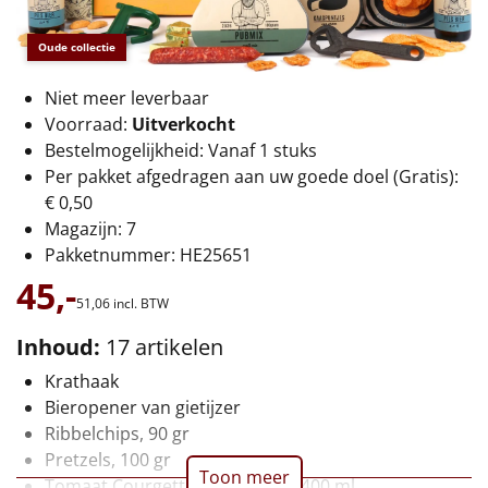
€75 tot €100
Oude collectie
€100 en hoger
Niet meer leverbaar
Alle kerstpakketten 2026
Voorraad:
Uitverkocht
Bestelmogelijkheid: Vanaf 1 stuks
Thema
Per pakket afgedragen aan uw goede doel (Gratis):
€ 0,50
Origineel
Magazijn: 7
Pakketnummer: HE25651
Rituals
45,-
51,
06
incl. BTW
Luxe
Inhoud:
17 artikelen
Mannen
Krathaak
Bieropener van gietijzer
Vrouwen
Ribbelchips, 90 gr
Pretzels, 100 gr
Duurzaam
Toon meer
Tomaat Courgettesoep veggie, 400 ml