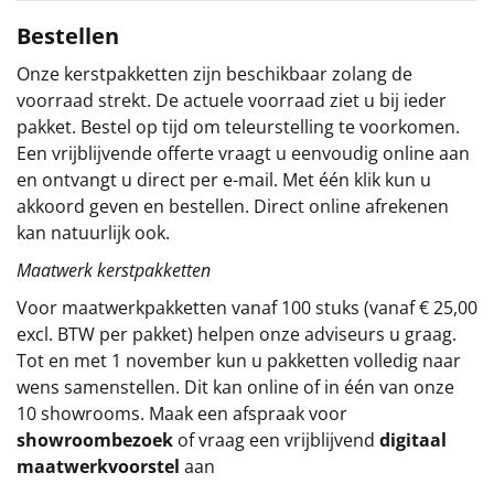
Bestellen
Sinterklaaspakketten
Onze kerstpakketten zijn beschikbaar zolang de
Particulier
voorraad strekt. De actuele voorraad ziet u bij ieder
pakket. Bestel op tijd om teleurstelling te voorkomen.
Kerstgeschenken 2026
Een vrijblijvende offerte vraagt u eenvoudig online aan
en ontvangt u direct per e-mail. Met één klik kun u
Relatiegeschenken
akkoord geven en bestellen. Direct online afrekenen
kan natuurlijk ook.
Cadeaubon
Maatwerk kerstpakketten
Per stuk
Voor maatwerkpakketten vanaf 100 stuks (vanaf € 25,00
excl. BTW per pakket) helpen onze adviseurs u graag.
Alle overige
Tot en met 1 november kun u pakketten volledig naar
wens samenstellen. Dit kan online of in één van onze
10 showrooms. Maak een afspraak voor
showroombezoek
of vraag een vrijblijvend
digitaal
maatwerkvoorstel
aan