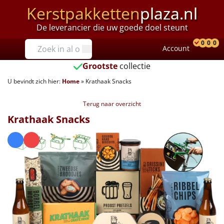
Kerstpakketten
plaza.nl
De leverancier die uw goede doel steunt
Prijzen
0
0
0
Account
Prod
Ver
W
Tot €25
Grootste
collectie
U bevindt zich hier:
Home
»
Krathaak Snacks
€25 tot €35
Terug naar overzicht
€35 tot €40
Krathaak Snacks
€40 tot €45
€45 tot €50
€50 tot €55
€55 tot €75