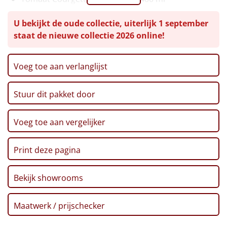
Grissini, 125 gr
Leuke
U bekijkt de oude collectie, uiterlijk 1 september
Borrelmix, 180 gr
staat de nieuwe collectie 2026 online!
Kaaspuntjes, 140 gr
Goedkope
Borrelworst, 80 gr
Bier, Robuust pils, 33 cl, 2 st
Uniek
Voeg toe aan verlanglijst
Goudse kaas koekjes, 75 gr
Zweedse broodjes, 150 gr
Alle thema's
Stuur dit pakket door
Kerstkaart
Voucher Ponycity
Artikel
Voucher Fletcher hotel
Voeg toe aan vergelijker
Verpakt in een feestelijke kerstdoos
Hitster
NIEUW
Print deze pagina
Pizzarette
Bekijk showrooms
Tas
Maatwerk / prijschecker
Wake up light
NIEUW