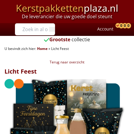
Kerstpakketten
plaza.nl
De leverancier die uw goede doel steunt
Prijzen
0
0
0
Account
Prod
Ver
W
Tot €25
Grootste
collectie
U bevindt zich hier:
Home
»
Licht Feest
€25 tot €35
Terug naar overzicht
€35 tot €40
Licht Feest
€40 tot €45
€45 tot €50
€50 tot €55
€55 tot €75