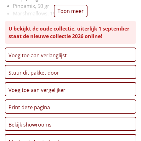
Pindamix, 50 gr
Leuke
Toon meer
Marshmallows, 150 gr
Fudge, 110 gr
Goedkope
U bekijkt de oude collectie, uiterlijk 1 september
Chocomelk, 500 ml
staat de nieuwe collectie 2026 online!
Kerstmagazine 2025
Uniek
Verpakt in een feestelijke kerstdoos
Voeg toe aan verlanglijst
Alle thema's
Artikel
Stuur dit pakket door
Hitster
NIEUW
Voeg toe aan vergelijker
Pizzarette
Print deze pagina
Tas
Bekijk showrooms
Wake up light
NIEUW