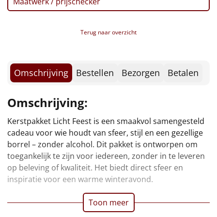
Maatwerk / prijschecker
Borrelplank
Warmtekussen
NIEUW
Terug naar overzicht
Slowcooker
POPULAIR
Omschrijving
Bestellen
Bezorgen
Betalen
Noodradio
NIEUW
Deken (fleece plaid)
Omschrijving:
Kerstpakket Licht Feest is een smaakvol samengesteld
Alle artikelen
cadeau voor wie houdt van sfeer, stijl en een gezellige
Overige
borrel – zonder alcohol. Dit pakket is ontworpen om
toegankelijk te zijn voor iedereen, zonder in te leveren
Ideeën
op beleving of kwaliteit. Het biedt direct sfeer en
inspiratie voor een warme winteravond.
Personeel
Toon meer
Doe het zelf