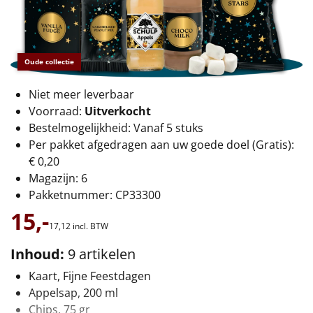
€75 tot €100
€100 en hoger
Oude collectie
Alle kerstpakketten 2026
Niet meer leverbaar
Thema
Voorraad:
Uitverkocht
Bestelmogelijkheid: Vanaf 5 stuks
Origineel
Per pakket afgedragen aan uw goede doel (Gratis):
€ 0,20
Rituals
Magazijn: 6
Pakketnummer: CP33300
Luxe
15,-
17,
12
incl. BTW
Mannen
Inhoud:
9 artikelen
Vrouwen
Kaart, Fijne Feestdagen
Appelsap, 200 ml
Duurzaam
Chips, 75 gr