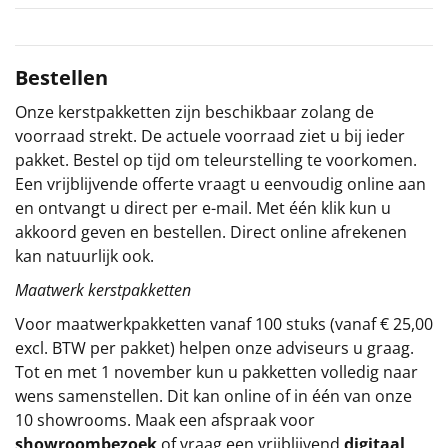
Sinterklaaspakketten
Bestellen
Particulier
Onze kerstpakketten zijn beschikbaar zolang de
Kerstgeschenken 2026
voorraad strekt. De actuele voorraad ziet u bij ieder
pakket. Bestel op tijd om teleurstelling te voorkomen.
Relatiegeschenken
Een vrijblijvende offerte vraagt u eenvoudig online aan
en ontvangt u direct per e-mail. Met één klik kun u
Cadeaubon
akkoord geven en bestellen. Direct online afrekenen
kan natuurlijk ook.
Per stuk
Maatwerk kerstpakketten
Voor maatwerkpakketten vanaf 100 stuks (vanaf € 25,00
Alle overige
excl. BTW per pakket) helpen onze adviseurs u graag.
Tot en met 1 november kun u pakketten volledig naar
wens samenstellen. Dit kan online of in één van onze
10 showrooms. Maak een afspraak voor
showroombezoek
of vraag een vrijblijvend
digitaal