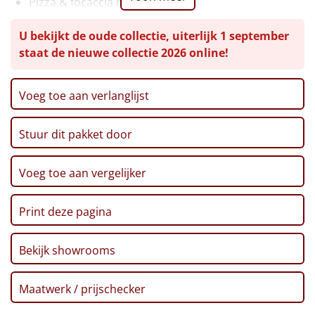
Pizza & focaccia mix, 500 gr
Tomatensoep, 450 ml
Leuke
U bekijkt de oude collectie, uiterlijk 1 september
Grissini broodstengels, 125 gr
staat de nieuwe collectie 2026 online!
Ribbelchips, 90 gr
Goedkope
Party snack mix, 200 gr
Popcorn, 100 gr
Uniek
Voeg toe aan verlanglijst
Paté, 70 gr
Toast, 100 gr
Alle thema's
Stuur dit pakket door
Picos, 150 gr
Artikel
Aïoli, 90 gr
Pindamix, 100 gr
Voeg toe aan vergelijker
Hitster
Appelsap, 0,75 ltr
NIEUW
Mallowmix, 25 gr
Print deze pagina
Pizzarette
Voucher ponycity
Voucher fletcher hotel
Bekijk showrooms
Tas
Verpakt in feestelijke kerstdoos
Wake up light
Maatwerk / prijschecker
NIEUW