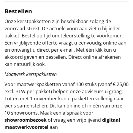
Sinterklaaspakketten
Bestellen
Onze kerstpakketten zijn beschikbaar zolang de
Particulier
voorraad strekt. De actuele voorraad ziet u bij ieder
pakket. Bestel op tijd om teleurstelling te voorkomen.
Kerstgeschenken 2026
Een vrijblijvende offerte vraagt u eenvoudig online aan
en ontvangt u direct per e-mail. Met één klik kun u
Relatiegeschenken
akkoord geven en bestellen. Direct online afrekenen
kan natuurlijk ook.
Cadeaubon
Maatwerk kerstpakketten
Per stuk
Voor maatwerkpakketten vanaf 100 stuks (vanaf € 25,00
excl. BTW per pakket) helpen onze adviseurs u graag.
Alle overige
Tot en met 1 november kun u pakketten volledig naar
wens samenstellen. Dit kan online of in één van onze
10 showrooms. Maak een afspraak voor
showroombezoek
of vraag een vrijblijvend
digitaal
maatwerkvoorstel
aan