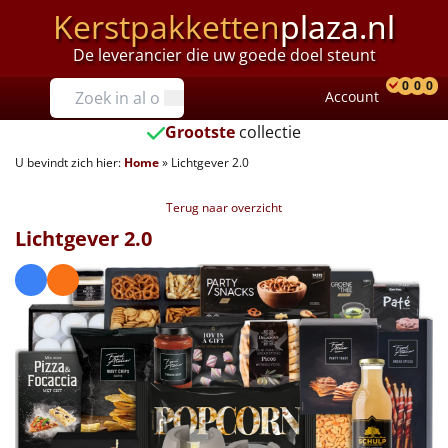
Kerstpakketten
plaza.nl
De leverancier die uw goede doel steunt
Prijzen
0
0
0
Account
Prod
Ver
W
Tot €25
Grootste
collectie
U bevindt zich hier:
Home
»
Lichtgever 2.0
€25 tot €35
Terug naar overzicht
€35 tot €40
Lichtgever 2.0
€40 tot €45
€45 tot €50
€50 tot €55
€55 tot €75