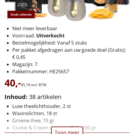
€75 tot €100
Oude collectie
€100 en hoger
Niet meer leverbaar
Alle kerstpakketten 2026
Voorraad:
Uitverkocht
Bestelmogelijkheid: Vanaf 5 stuks
Thema
Per pakket afgedragen aan uw goede doel (Gratis):
€ 0,45
Origineel
Magazijn: 7
Pakketnummer: HE25657
Rituals
40,-
45,
18
incl. BTW
Luxe
Inhoud:
38 artikelen
Mannen
Luxe theelichthouder, 2 st
Waxinelichten, 18 st
Vrouwen
Groene thee, 15 gr
Cookie & Cream chocotruffels, 100 gr
Duurzaam
Toon meer