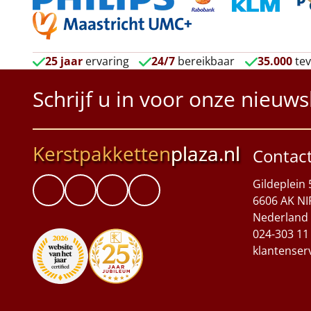
25 jaar
ervaring
24/7
bereikbaar
35.000
tev
Schrijf u in voor onze nieuws
Kerstpakketten
plaza.nl
Contac
Gildeplein 
6606 AK NI
Nederland
024-303 11
klantenser