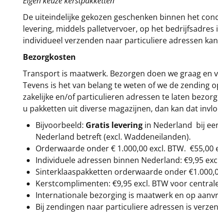
Eigen keuze kerstpakketten
De uiteindelijke gekozen geschenken binnen het con
levering, middels palletvervoer, op het bedrijfsadre
individueel verzenden naar particuliere adressen kan
Bezorgkosten
Transport is maatwerk. Bezorgen doen we graag en va
Tevens is het van belang te weten of we de zending 
zakelijke en/of particulieren adressen te laten bezor
u pakketten uit diverse magazijnen, dan kan dat inv
Bijvoorbeeld:
Gratis levering
in Nederland bij e
Nederland betreft (excl. Waddeneilanden).
Orderwaarde onder €
1.000,00
excl. BTW.
€55,00 
Individuele adressen binnen Nederland: €9,95 exc
Sinterklaaspakketten orderwaarde onder €
1.000,
Kerstcomplimenten: €9,95 excl. BTW voor centrale 
Internationale bezorging is maatwerk en op aanvraa
Bij zendingen naar particuliere adressen is verzen