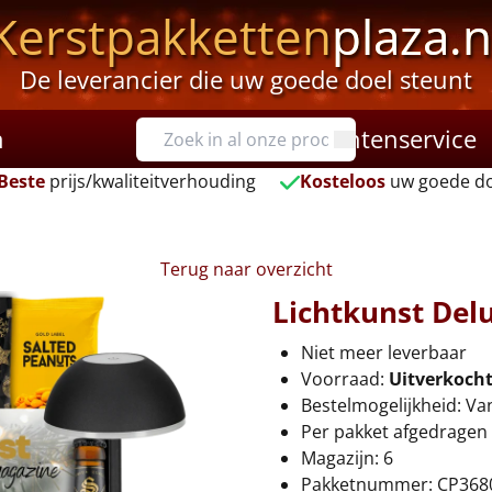
Kerstpakketten
plaza.n
De leverancier die uw goede doel steunt
n
Klantenservice
Beste
prijs/kwaliteitverhouding
Kosteloos
uw goede do
Terug naar overzicht
Lichtkunst Del
Niet meer leverbaar
Voorraad:
Uitverkoch
Bestelmogelijkheid: Va
Per pakket afgedragen 
Magazijn: 6
Pakketnummer: CP368