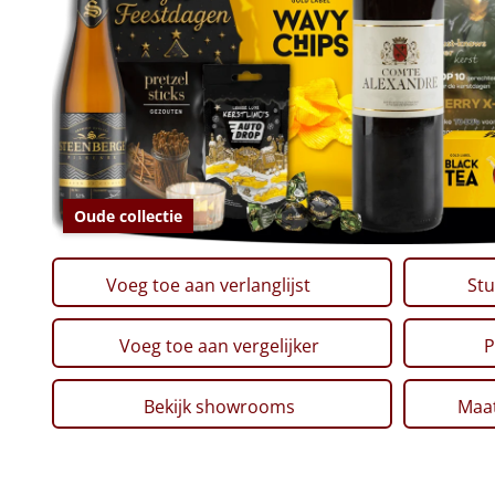
Oude collectie
Voeg toe aan verlanglijst
Stu
Voeg toe aan vergelijker
P
Bekijk showrooms
Maat