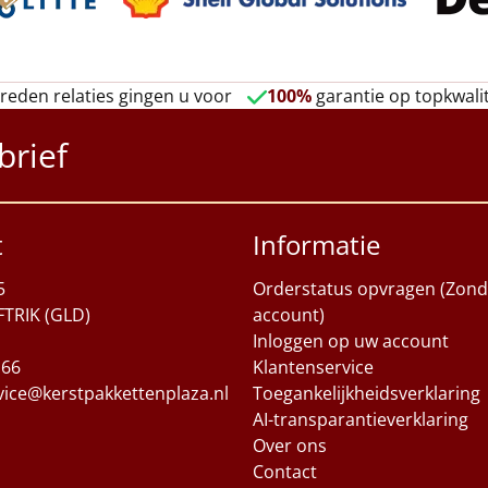
reden relaties gingen u voor
100%
garantie op topkwalit
brief
t
Informatie
5
Orderstatus opvragen (Zond
FTRIK (GLD)
account)
Inloggen op uw account
 66
Klantenservice
vice@kerstpakkettenplaza.nl
Toegankelijkheidsverklaring
AI-transparantieverklaring
Over ons
Contact