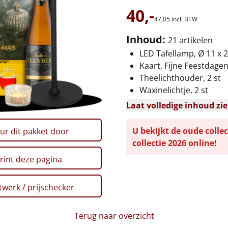
40,-
47,
05
incl. BTW
Inhoud:
21 artikelen
LED Tafellamp, Ø 11 x 
Kaart, Fijne Feestdage
Theelichthouder, 2 st
Waxinelichtje, 2 st
Laat volledige inhoud zi
U bekijkt de oude collec
ur dit pakket door
collectie 2026 online!
rint deze pagina
werk / prijschecker
Terug naar overzicht