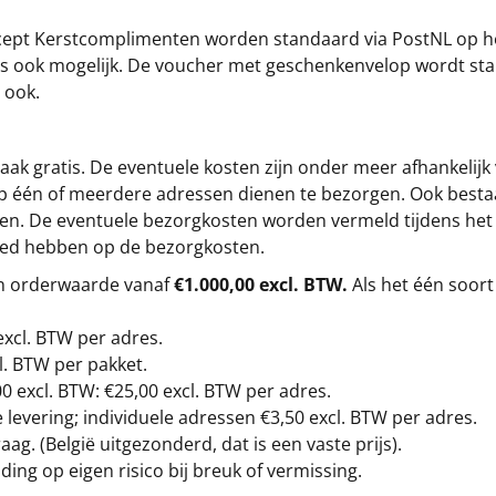
cept
Kerstcomplimenten
worden standaard via PostNL op h
s is ook mogelijk. De voucher met geschenkenvelop wordt sta
 ook.
ak gratis. De eventuele kosten zijn onder meer afhankelijk
op één of meerdere adressen dienen te bezorgen. Ook besta
gen. De eventuele bezorgkosten worden vermeld tijdens het be
loed hebben op de bezorgkosten.
en orderwaarde vanaf
€1.000,00 excl. BTW.
Als het één soort
excl. BTW
per adres.
l. BTW per pakket.
00
excl. BTW: €25,00 excl. BTW per adres.
levering; individuele adressen €3,50 excl. BTW per adres.
g. (België uitgezonderd, dat is een vaste prijs).
ding op eigen risico bij breuk of vermissing.