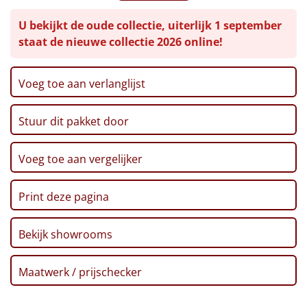
Tomatensoep, 450 ml
Leuke
U bekijkt de oude collectie, uiterlijk 1 september
Grissini broodstengels, 125 gr
staat de nieuwe collectie 2026 online!
Ribbelchips, 90 gr
Goedkope
Party snack mix, 200 gr
Popcorn, 100 gr
Voeg toe aan verlanglijst
Uniek
Paté, 70 gr
Toast, 100 gr
Stuur dit pakket door
Alle thema's
Picos, 150 gr
Aïoli, 90 gr
Artikel
Pindamix, 100 gr
Voeg toe aan vergelijker
Appelsap, 0,75 ltr
Hitster
NIEUW
Mallowmix, 25 gr
Print deze pagina
Kerstkaart
Pizzarette
Voucher Ponycity
Bekijk showrooms
Voucher Fletcher hotel
Tas
Verpakt in een feestelijke kerstdoos
Maatwerk / prijschecker
Wake up light
NIEUW