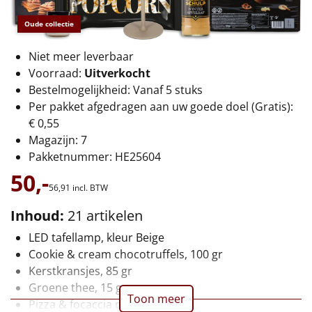
€75 tot €100
Oude collectie
€100 en hoger
Niet meer leverbaar
Alle kerstpakketten 2026
Voorraad:
Uitverkocht
Bestelmogelijkheid: Vanaf 5 stuks
Thema
Per pakket afgedragen aan uw goede doel (Gratis):
€ 0,55
Origineel
Magazijn: 7
Pakketnummer: HE25604
Rituals
50,-
56,
91
incl. BTW
Luxe
Inhoud:
21 artikelen
Mannen
LED tafellamp, kleur Beige
Cookie & cream chocotruffels, 100 gr
Vrouwen
Kerstkransjes, 85 gr
Groene thee, 15 gr
Toon meer
Duurzaam
Pizza & focaccia mix, 500 gr