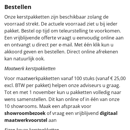
Bestellen
Sinterklaaspakketten
Onze kerstpakketten zijn beschikbaar zolang de
Particulier
voorraad strekt. De actuele voorraad ziet u bij ieder
pakket. Bestel op tijd om teleurstelling te voorkomen.
Kerstgeschenken 2026
Een vrijblijvende offerte vraagt u eenvoudig online aan
en ontvangt u direct per e-mail. Met één klik kun u
Relatiegeschenken
akkoord geven en bestellen. Direct online afrekenen
kan natuurlijk ook.
Cadeaubon
Maatwerk kerstpakketten
Voor maatwerkpakketten vanaf 100 stuks (vanaf € 25,00
Per stuk
excl. BTW per pakket) helpen onze adviseurs u graag.
Tot en met 1 november kun u pakketten volledig naar
Alle overige
wens samenstellen. Dit kan online of in één van onze
10 showrooms. Maak een afspraak voor
showroombezoek
of vraag een vrijblijvend
digitaal
maatwerkvoorstel
aan