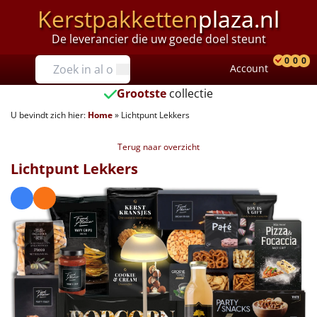
Kerstpakketten
plaza.nl
De leverancier die uw goede doel steunt
Prijzen
0
0
0
Account
Prod
Ver
W
Tot €25
Grootste
collectie
U bevindt zich hier:
Home
»
Lichtpunt Lekkers
€25 tot €35
Terug naar overzicht
€35 tot €40
Lichtpunt Lekkers
€40 tot €45
€45 tot €50
€50 tot €55
€55 tot €75