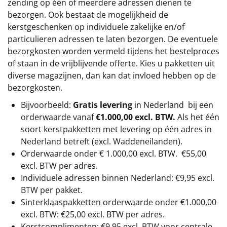
zending op één of meerdere adressen dienen te
bezorgen. Ook bestaat de mogelijkheid de
kerstgeschenken op individuele zakelijke en/of
particulieren adressen te laten bezorgen. De eventuele
bezorgkosten worden vermeld tijdens het bestelproces
of staan in de vrijblijvende offerte. Kies u pakketten uit
diverse magazijnen, dan kan dat invloed hebben op de
bezorgkosten.
Bijvoorbeeld:
Gratis levering
in Nederland bij een
orderwaarde vanaf
€1.000,00 excl. BTW.
Als het één
soort kerstpakketten met levering op één adres in
Nederland betreft (excl. Waddeneilanden).
Orderwaarde onder €
1.000,00
excl. BTW.
€55,00
excl. BTW
per adres.
Individuele adressen binnen Nederland: €9,95 excl.
BTW per pakket.
Sinterklaaspakketten orderwaarde onder €
1.000,00
excl. BTW: €25,00 excl. BTW per adres.
Kerstcomplimenten: €9,95 excl. BTW voor centrale