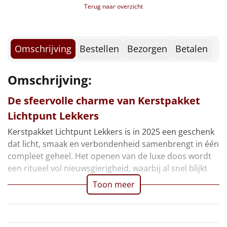
Borrelplank
Terug naar overzicht
Warmtekussen
NIEUW
Omschrijving
Bestellen
Bezorgen
Betalen
Slowcooker
POPULAIR
Noodradio
Omschrijving:
NIEUW
De sfeervolle charme van Kerstpakket
Deken (fleece plaid)
Lichtpunt Lekkers
Alle artikelen
Kerstpakket Lichtpunt Lekkers is in 2025 een geschenk
dat licht, smaak en verbondenheid samenbrengt in één
Overige
compleet geheel. Het openen van de luxe doos wordt
een ritueel vol nieuwsgierigheid, waarbij al snel blijkt
Ideeën
Toon meer
Personeel
Doe het zelf