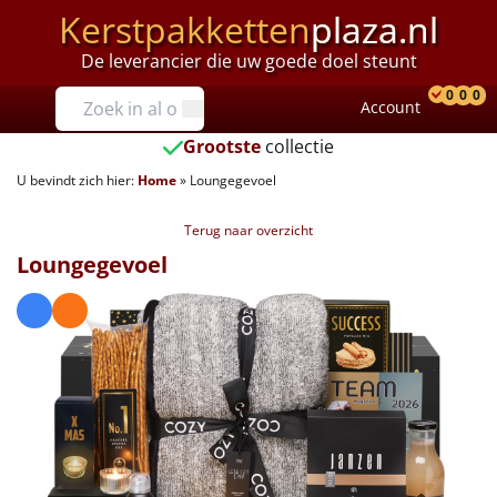
Kerstpakketten
plaza.nl
De leverancier die uw goede doel steunt
Prijzen
0
0
0
Account
Prod
Ver
W
Tot €25
Grootste
collectie
U bevindt zich hier:
Home
»
Loungegevoel
€25 tot €35
Terug naar overzicht
€35 tot €40
Loungegevoel
€40 tot €45
€45 tot €50
€50 tot €55
€55 tot €75