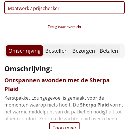
Borrelplank
Maatwerk / prijschecker
Warmtekussen
NIEUW
Terug naar overzicht
Slowcooker
POPULAIR
Noodradio
NIEUW
Omschrijving
Bestellen
Bezorgen
Betalen
Deken (fleece plaid)
Omschrijving:
Alle artikelen
Ontspannen avonden met de
Sherpa
Overige
Plaid
Ideeën
Kerstpakket Loungegevoel is gemaakt voor de
momenten waarop niets hoeft. De
Sherpa Plaid
vormt
Personeel
het warme middelpunt van dit pakket en nodigt uit tot
ultiem comfort. Zodra u de zachte plaid over u heen
Doe het zelf
Toon meer