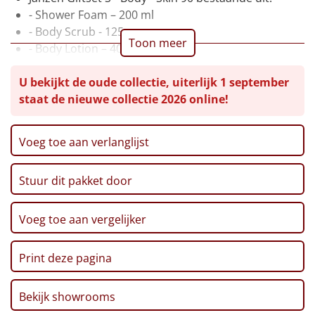
- Shower Foam – 200 ml
Leuke
- Body Scrub - 125 gr
Toon meer
- Body Lotion – 40 ml
Goedkope
- Shower Gel – 40 ml
U bekijkt de oude collectie, uiterlijk 1 september
Waxinelichtje, 8 st
Uniek
staat de nieuwe collectie 2026 online!
Theelichthouders, 4 st
Appelsap, 0,75 ltr
Alle thema's
Pannenkoekenmix 'Success', 180 gr
Voeg toe aan verlanglijst
Toast 'Teamwork', 100 gr
Artikel
Broodstengels 'Champion', 125 gr
Stuur dit pakket door
No. 1 Pretzels, 200 gr
Hitster
NIEUW
Haverkoekjes 'Amazing', 135 gr
Team Magazine
Pizzarette
Voeg toe aan vergelijker
CenterParcs Voucher
Postcode Loterij Lot
Tas
Print deze pagina
Verpakt in een feestelijke kerstdoos, 49 x 39 x 20 cm
Wake up light
NIEUW
Bekijk showrooms