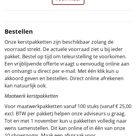
Sinterklaaspakketten
Particulier
Bestellen
Kerstgeschenken 2026
Onze kerstpakketten zijn beschikbaar zolang de
voorraad strekt. De actuele voorraad ziet u bij ieder
Relatiegeschenken
pakket. Bestel op tijd om teleurstelling te voorkomen.
Een vrijblijvende offerte vraagt u eenvoudig online aan
Cadeaubon
en ontvangt u direct per e-mail. Met één klik kun u
akkoord geven en bestellen. Direct online afrekenen
Per stuk
kan natuurlijk ook.
Maatwerk kerstpakketten
Alle overige
Voor maatwerkpakketten vanaf 100 stuks (vanaf € 25,00
excl. BTW per pakket) helpen onze adviseurs u graag.
Tot en met 1 november kun u pakketten volledig naar
wens samenstellen. Dit kan online of in één van onze
10 showrooms. Maak een afspraak voor