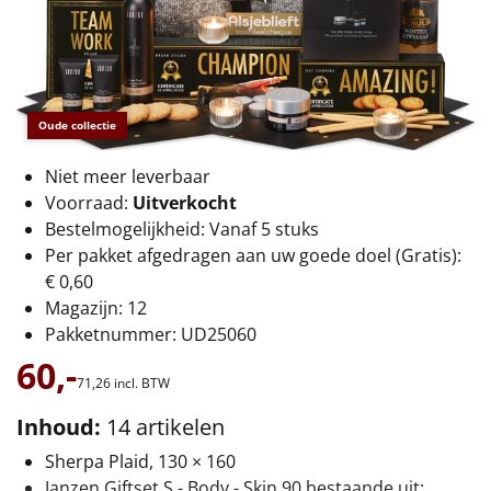
€75 tot €100
€100 en hoger
Alle kerstpakketten 2026
Oude collectie
Thema
Niet meer leverbaar
Voorraad:
Uitverkocht
Origineel
Bestelmogelijkheid: Vanaf 5 stuks
Per pakket afgedragen aan uw goede doel (Gratis):
Rituals
€ 0,60
Magazijn: 12
Luxe
Pakketnummer: UD25060
60,-
Mannen
71,
26
incl. BTW
Vrouwen
Inhoud:
14 artikelen
Sherpa Plaid, 130 × 160
Duurzaam
Janzen Giftset S - Body - Skin 90 bestaande uit: