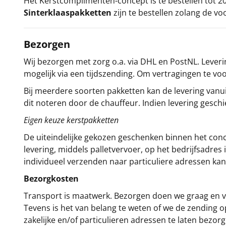
Het
Kerstcomplimenten
-concept
is te bestellen tot
Sinterklaaspakketten
zijn te bestellen zolang de vo
Bezorgen
Wij bezorgen met zorg o.a. via DHL en PostNL. Leverin
mogelijk via een tijdszending. Om vertragingen te v
Bij meerdere soorten pakketten kan de levering vanui
dit noteren door de chauffeur. Indien levering gesch
Eigen keuze kerstpakketten
De uiteindelijke gekozen geschenken binnen het con
levering, middels palletvervoer, op het bedrijfsadre
individueel verzenden naar particuliere adressen kan
Bezorgkosten
Transport is maatwerk. Bezorgen doen we graag en va
Tevens is het van belang te weten of we de zending 
zakelijke en/of particulieren adressen te laten bezor