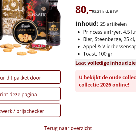
80,-
93,
21
incl. BTW
Inhoud:
25 artikelen
Princess airfryer, 4,5 lt
Bier, Steenberge, 25 cl,
Appel & Vlierbessensap
Toast, 100 gr
Laat volledige inhoud zi
U bekijkt de oude collec
ur dit pakket door
collectie 2026 online!
rint deze pagina
werk / prijschecker
Terug naar overzicht