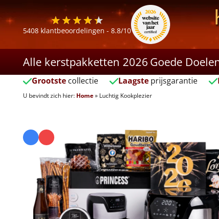
5408
klantbeoordelingen -
8.8
/10
Alle kerstpakketten 2026
Goede Doele
Grootste
collectie
Laagste
prijsgarantie
U bevindt zich hier:
Home
»
Luchtig Kookplezier