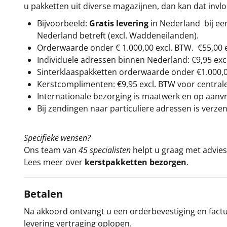
u pakketten uit diverse magazijnen, dan kan dat inv
Bijvoorbeeld:
Gratis levering
in Nederland bij e
Nederland betreft (excl. Waddeneilanden).
Orderwaarde onder €
1.000,00
excl. BTW.
€55,00 
Individuele adressen binnen Nederland: €9,95 exc
Sinterklaaspakketten orderwaarde onder €
1.000,
Kerstcomplimenten: €9,95 excl. BTW voor centrale 
Internationale bezorging is maatwerk en op aanvraa
Bij zendingen naar particuliere adressen is verzen
Specifieke wensen?
Ons team van
45 specialisten
helpt u graag met advies 
Lees meer over
kerstpakketten bezorgen
.
Betalen
Na akkoord ontvangt u een orderbevestiging en factuu
levering vertraging oplopen.