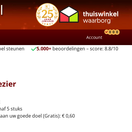
l
0
0
0
Account
Product
Verlang
Wink
el steunen
5.000+
beoordelingen – score: 8.8/10
ezier
t
naf 5 stuks
aan uw goede doel (Gratis): € 0,60