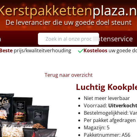
Kerstpakketten
plaza.n
De leverancier die uw goede doel steunt
n
Klantenservice
Beste
prijs/kwaliteitverhouding
Kosteloos
uw goede do
Terug naar overzicht
Luchtig Kookpl
Niet meer leverbaar
Voorraad:
Uitverkoch
Bestelmogelijkheid: Va
Per pakket afgedragen 
Magazijn: 5
Pakketnummer: A56