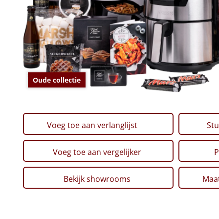
Oude collectie
Voeg toe aan verlanglijst
Stu
Voeg toe aan vergelijker
P
Bekijk showrooms
Maat