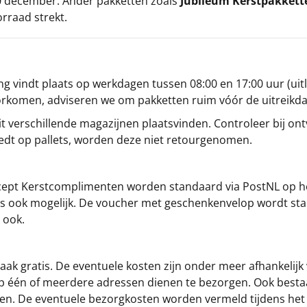
 20 december. Ander pakketten zoals
Jubileum Kerstpakkett
orraad strekt.
g vindt plaats op werkdagen tussen 08:00 en 17:00 uur (uitl
oorkomen, adviseren we om pakketten ruim vóór de uitreikd
t verschillende magazijnen plaatsvinden. Controleer bij ontv
iedt op pallets, worden deze niet retourgenomen.
cept
Kerstcomplimenten
worden standaard via PostNL op h
s is ook mogelijk. De voucher met geschenkenvelop wordt sta
 ook.
ak gratis. De eventuele kosten zijn onder meer afhankelijk
op één of meerdere adressen dienen te bezorgen. Ook besta
gen. De eventuele bezorgkosten worden vermeld tijdens het be