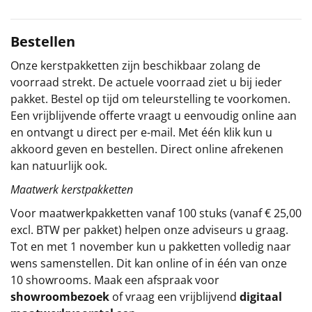
Sinterklaaspakketten
Bestellen
Particulier
Onze kerstpakketten zijn beschikbaar zolang de
voorraad strekt. De actuele voorraad ziet u bij ieder
Kerstgeschenken 2026
pakket. Bestel op tijd om teleurstelling te voorkomen.
Een vrijblijvende offerte vraagt u eenvoudig online aan
Relatiegeschenken
en ontvangt u direct per e-mail. Met één klik kun u
akkoord geven en bestellen. Direct online afrekenen
Cadeaubon
kan natuurlijk ook.
Maatwerk kerstpakketten
Per stuk
Voor maatwerkpakketten vanaf 100 stuks (vanaf € 25,00
Alle overige
excl. BTW per pakket) helpen onze adviseurs u graag.
Tot en met 1 november kun u pakketten volledig naar
wens samenstellen. Dit kan online of in één van onze
10 showrooms. Maak een afspraak voor
showroombezoek
of vraag een vrijblijvend
digitaal