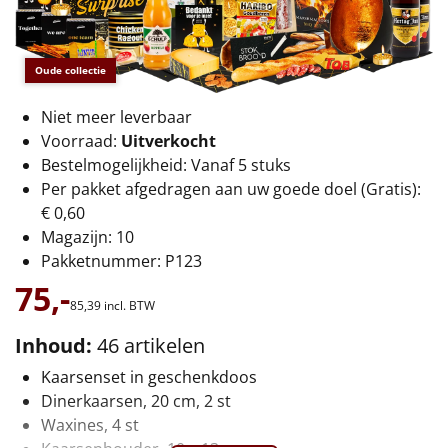
€75 tot €100
€100 en hoger
Oude collectie
Alle kerstpakketten 2026
Niet meer leverbaar
Voorraad:
Uitverkocht
Thema
Bestelmogelijkheid: Vanaf 5 stuks
Per pakket afgedragen aan uw goede doel (Gratis):
Origineel
€ 0,60
Magazijn: 10
Rituals
Pakketnummer: P123
Luxe
75,-
85,
39
incl. BTW
Mannen
Inhoud:
46 artikelen
Kaarsenset in geschenkdoos
Vrouwen
Dinerkaarsen, 20 cm, 2 st
Waxines, 4 st
Duurzaam