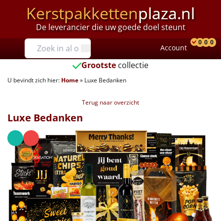
Kerstpakketten
plaza.nl
De leverancier die uw goede doel steunt
Prijzen
0
0
0
Account
Prod
Ver
W
Tot €25
Grootste
collectie
U bevindt zich hier:
Home
»
Luxe Bedanken
€25 tot €35
Terug naar overzicht
€35 tot €40
Luxe Bedanken
€40 tot €45
€45 tot €50
€50 tot €55
€55 tot €75