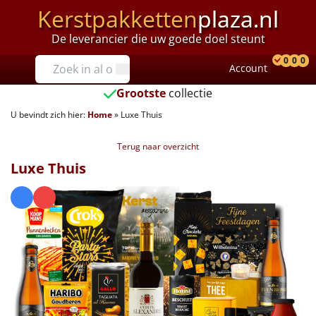
Kerstpakketten
plaza.nl
De leverancier die uw goede doel steunt
Prijzen
0
0
0
Account
Prod
Ver
W
Tot €25
Grootste
collectie
U bevindt zich hier:
Home
»
Luxe Thuis
€25 tot €35
Terug naar overzicht
€35 tot €40
Luxe Thuis
€40 tot €45
€45 tot €50
€50 tot €55
€55 tot €75