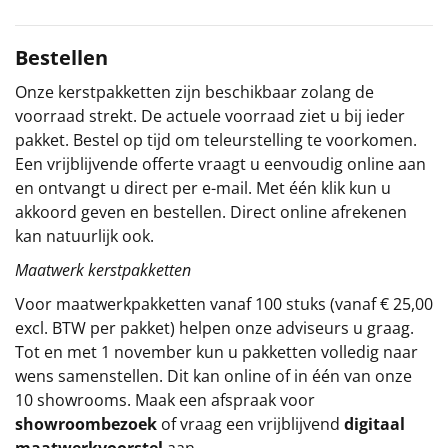
Sinterklaaspakketten
Bestellen
Particulier
Onze kerstpakketten zijn beschikbaar zolang de
voorraad strekt. De actuele voorraad ziet u bij ieder
Kerstgeschenken 2026
pakket. Bestel op tijd om teleurstelling te voorkomen.
Een vrijblijvende offerte vraagt u eenvoudig online aan
Relatiegeschenken
en ontvangt u direct per e-mail. Met één klik kun u
akkoord geven en bestellen. Direct online afrekenen
Cadeaubon
kan natuurlijk ook.
Maatwerk kerstpakketten
Per stuk
Voor maatwerkpakketten vanaf 100 stuks (vanaf € 25,00
Alle overige
excl. BTW per pakket) helpen onze adviseurs u graag.
Tot en met 1 november kun u pakketten volledig naar
wens samenstellen. Dit kan online of in één van onze
10 showrooms. Maak een afspraak voor
showroombezoek
of vraag een vrijblijvend
digitaal
maatwerkvoorstel
aan