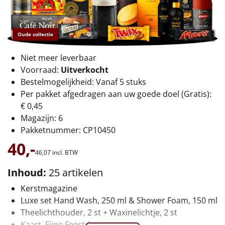
€75 tot €100
€100 en hoger
Oude collectie
Alle kerstpakketten 2026
Niet meer leverbaar
Voorraad:
Uitverkocht
Thema
Bestelmogelijkheid: Vanaf 5 stuks
Per pakket afgedragen aan uw goede doel (Gratis):
Origineel
€ 0,45
Magazijn: 6
Rituals
Pakketnummer: CP10450
40,-
Luxe
46,
07
incl. BTW
Mannen
Inhoud:
25 artikelen
Kerstmagazine
Vrouwen
Luxe set Hand Wash, 250 ml & Shower Foam, 150 ml
Theelichthouder, 2 st + Waxinelichtje, 2 st
Duurzaam
Kaart, Fijne Feestdagen