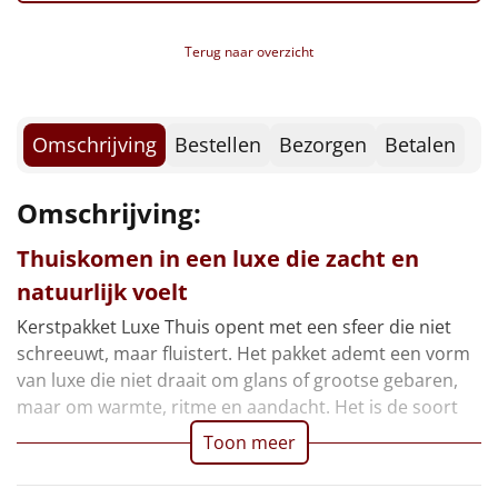
Borrelplank
Terug naar overzicht
Warmtekussen
NIEUW
Slowcooker
POPULAIR
Omschrijving
Bestellen
Bezorgen
Betalen
Noodradio
NIEUW
Omschrijving:
Deken (fleece plaid)
Thuiskomen in een luxe die zacht en
Alle artikelen
natuurlijk voelt
Overige
Kerstpakket Luxe Thuis opent met een sfeer die niet
schreeuwt, maar fluistert. Het pakket ademt een vorm
Ideeën
van luxe die niet draait om glans of grootse gebaren,
maar om warmte, ritme en aandacht. Het is de soort
Personeel
Toon meer
Doe het zelf