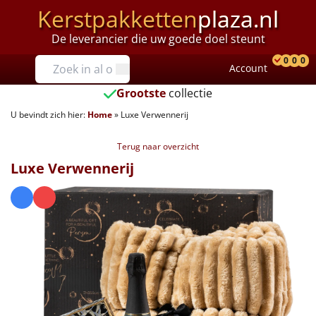
Kerstpakketten
plaza.nl
De leverancier die uw goede doel steunt
Prijzen
0
0
0
Account
Prod
Ver
W
Tot €25
Grootste
collectie
U bevindt zich hier:
Home
»
Luxe Verwennerij
€25 tot €35
Terug naar overzicht
€35 tot €40
Luxe Verwennerij
€40 tot €45
€45 tot €50
€50 tot €55
€55 tot €75