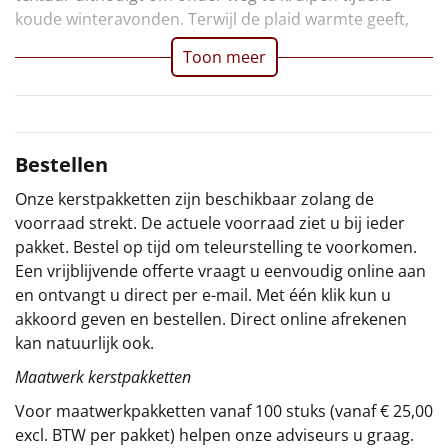
koude winteravonden. Terwijl de plaid warmte geeft,
Sinterklaaspakketten
Toon meer
Particulier
Kerstgeschenken 2026
Bestellen
Relatiegeschenken
Onze kerstpakketten zijn beschikbaar zolang de
voorraad strekt. De actuele voorraad ziet u bij ieder
Cadeaubon
pakket. Bestel op tijd om teleurstelling te voorkomen.
Een vrijblijvende offerte vraagt u eenvoudig online aan
Per stuk
en ontvangt u direct per e-mail. Met één klik kun u
akkoord geven en bestellen. Direct online afrekenen
Alle overige
kan natuurlijk ook.
Maatwerk kerstpakketten
Voor maatwerkpakketten vanaf 100 stuks (vanaf € 25,00
excl. BTW per pakket) helpen onze adviseurs u graag.