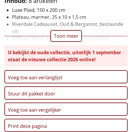
Inhoud:
8 artikelen
Leuke
Luxe Plaid, 150 x 200 cm
Plateau, marmer, 25 x 10 x 1,5 cm
Goedkope
Riverdale Cadeauset, Oud & Bergamot, bestaande
uit:
Toon meer
Uniek
Diffuser 50 ml, geurkaars, roomspray 15 ml
Cava, Bonaval Brut, 0,75 ltr
Alle thema's
U bekijkt de oude collectie, uiterlijk 1 september
Volcanos, 75 gr
staat de nieuwe collectie 2026 online!
Verpakt in een feestelijke kerstdoos, 39 x 29 x 17.7
Artikel
cm
Voeg toe aan verlanglijst
Hitster
NIEUW
Pizzarette
Stuur dit pakket door
Tas
Voeg toe aan vergelijker
Wake up light
NIEUW
Print deze pagina