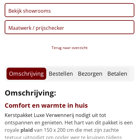
Borrelplank
Bekijk showrooms
Warmtekussen
NIEUW
Maatwerk / prijschecker
Slowcooker
POPULAIR
Noodradio
Terug naar overzicht
NIEUW
Deken (fleece plaid)
Omschrijving
Bestellen
Bezorgen
Betalen
Alle artikelen
Overige
Omschrijving:
Ideeën
Comfort en warmte in huis
Kerstpakket Luxe Verwennerij nodigt uit tot
Personeel
ontspannen en genieten. Het hart van dit pakket is een
royale
plaid
van 150 x 200 cm die met zijn zachte
Doe het zelf
textuur uitnodigt om onder weg te kruipen tijdens