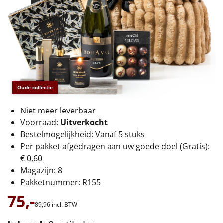
€75 tot €100
€100 en hoger
Alle kerstpakketten 2026
Thema
Oude collectie
Origineel
Niet meer leverbaar
Rituals
Voorraad:
Uitverkocht
Bestelmogelijkheid: Vanaf 5 stuks
Luxe
Per pakket afgedragen aan uw goede doel (Gratis):
€ 0,60
Mannen
Magazijn: 8
Pakketnummer: R155
Vrouwen
75,-
89,
96
incl. BTW
Duurzaam