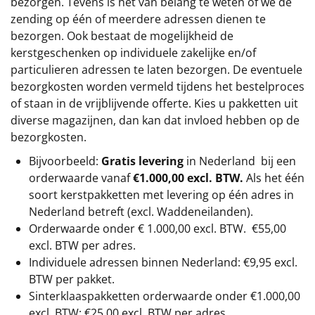
bezorgen. Tevens is het van belang te weten of we de
zending op één of meerdere adressen dienen te
bezorgen. Ook bestaat de mogelijkheid de
kerstgeschenken op individuele zakelijke en/of
particulieren adressen te laten bezorgen. De eventuele
bezorgkosten worden vermeld tijdens het bestelproces
of staan in de vrijblijvende offerte. Kies u pakketten uit
diverse magazijnen, dan kan dat invloed hebben op de
bezorgkosten.
Bijvoorbeeld:
Gratis levering
in Nederland bij een
orderwaarde vanaf
€1.000,00 excl. BTW.
Als het één
soort kerstpakketten met levering op één adres in
Nederland betreft (excl. Waddeneilanden).
Orderwaarde onder €
1.000,00
excl. BTW.
€55,00
excl. BTW
per adres.
Individuele adressen binnen Nederland: €9,95 excl.
BTW per pakket.
Sinterklaaspakketten orderwaarde onder €
1.000,00
excl. BTW: €25,00 excl. BTW per adres.