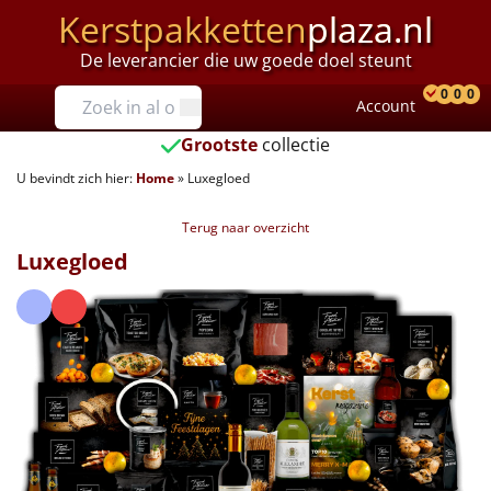
Kerstpakketten
plaza.nl
De leverancier die uw goede doel steunt
Prijzen
0
0
0
Account
Prod
Ver
W
Tot €25
Grootste
collectie
U bevindt zich hier:
Home
»
Luxegloed
€25 tot €35
Terug naar overzicht
€35 tot €40
Luxegloed
€40 tot €45
€45 tot €50
€50 tot €55
€55 tot €75