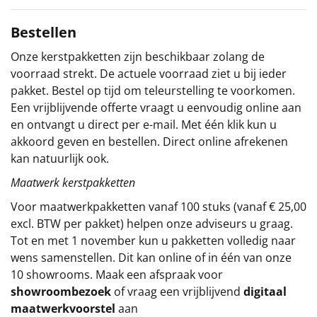
Sinterklaaspakketten
Bestellen
Onze kerstpakketten zijn beschikbaar zolang de
Particulier
voorraad strekt. De actuele voorraad ziet u bij ieder
pakket. Bestel op tijd om teleurstelling te voorkomen.
Kerstgeschenken 2026
Een vrijblijvende offerte vraagt u eenvoudig online aan
en ontvangt u direct per e-mail. Met één klik kun u
Relatiegeschenken
akkoord geven en bestellen. Direct online afrekenen
kan natuurlijk ook.
Cadeaubon
Maatwerk kerstpakketten
Per stuk
Voor maatwerkpakketten vanaf 100 stuks (vanaf € 25,00
excl. BTW per pakket) helpen onze adviseurs u graag.
Alle overige
Tot en met 1 november kun u pakketten volledig naar
wens samenstellen. Dit kan online of in één van onze
10 showrooms. Maak een afspraak voor
showroombezoek
of vraag een vrijblijvend
digitaal
maatwerkvoorstel
aan