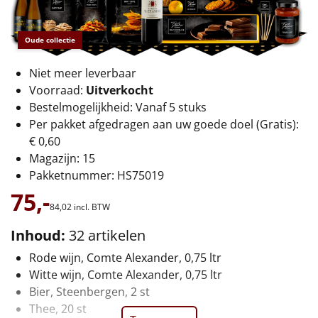
€75 tot €100
€100 en hoger
Oude collectie
Niet meer leverbaar
Alle kerstpakketten 2026
Voorraad:
Uitverkocht
Thema
Bestelmogelijkheid: Vanaf 5 stuks
Per pakket afgedragen aan uw goede doel (Gratis):
Origineel
€ 0,60
Magazijn: 15
Rituals
Pakketnummer: HS75019
75,-
Luxe
84,
02
incl. BTW
Inhoud:
32 artikelen
Mannen
Rode wijn, Comte Alexander, 0,75 ltr
Vrouwen
Witte wijn, Comte Alexander, 0,75 ltr
Bier, Steenbergen, 2 st
Duurzaam
Thee, 20 st