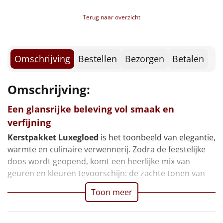
Borrelplank
Serrano ham, 50 gr
Terug naar overzicht
Mini choco muffins, 200 gr
Warmtekussen
NIEUW
Chocolade toffees, 150 gr
Chocladereep XXL, 225 gr
Slowcooker
POPULAIR
Karamelsticks, 50 gr
Omschrijving
Bestellen
Bezorgen
Betalen
Kerstkaart
Noodradio
NIEUW
Kerstmagazine
Omschrijving:
Verpakt in een feestelijke kerstdoos, 49 x 39 x 27 cm
Deken (fleece plaid)
Een glansrijke beleving vol smaak en
verfijning
Alle artikelen
Kerstpakket Luxegloed
is het toonbeeld van elegantie,
Overige
warmte en culinaire verwennerij. Zodra de feestelijke
doos wordt geopend, komt een heerlijke mix van
Ideeën
geuren en kleuren tevoorschijn: de zachte tonen van
Personeel
Toon meer
Doe het zelf