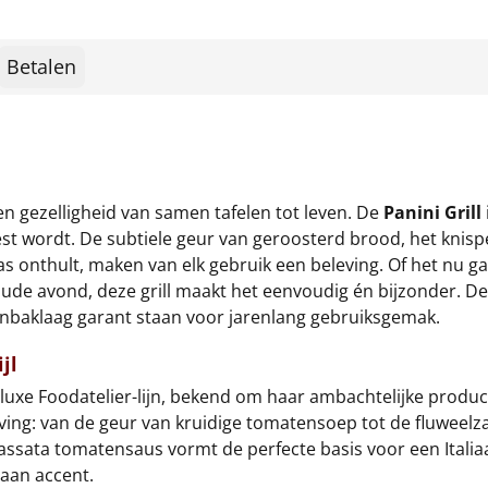
Betalen
n gezelligheid van samen tafelen tot leven. De
Panini Grill
eest wordt. De subtiele geur van geroosterd brood, het knispe
onthult, maken van elk gebruik een beleving. Of het nu ga
oude avond, deze grill maakt het eenvoudig én bijzonder. D
iaanbaklaag garant staan voor jarenlang gebruiksgemak.
jl
 luxe Foodatelier-lijn, bekend om haar ambachtelijke product
ing: van de geur van kruidige tomatensoep tot de fluweelz
assata tomatensaus vormt de perfecte basis voor een Italiaa
aan accent.