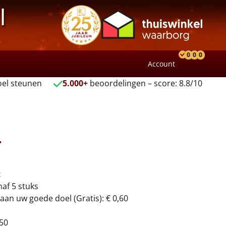
l
0
0
0
Account
Product
Verlang
Wink
el steunen
5.000+
beoordelingen – score: 8.8/10
r
t
naf 5 stuks
aan uw goede doel (Gratis): € 0,60
50