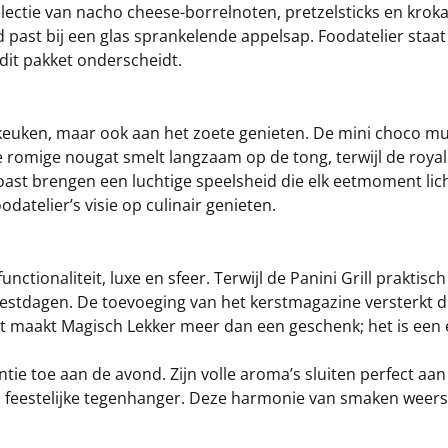
lectie van nacho cheese-borrelnoten, pretzelsticks en krok
 past bij een glas sprankelende appelsap. Foodatelier staat
 dit pakket onderscheidt.
keuken, maar ook aan het zoete genieten. De mini choco muffi
 De romige nougat smelt langzaam op de tong, terwijl de ro
toast brengen een luchtige speelsheid die elk eetmoment l
atelier’s visie op culinair genieten.
unctionaliteit, luxe en sfeer. Terwijl de Panini Grill prakti
eestdagen. De toevoeging van het kerstmagazine versterkt di
. Dit maakt Magisch Lekker meer dan een geschenk; het is ee
ie toe aan de avond. Zijn volle aroma’s sluiten perfect aan
e, feestelijke tegenhanger. Deze harmonie van smaken weers