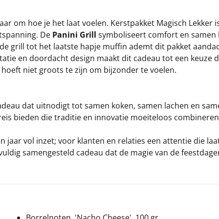
 maar om hoe je het laat voelen. Kerstpakket Magisch Lekke
ntspanning. De
Panini Grill
symboliseert comfort en samen ko
de grill tot het laatste hapje muffin ademt dit pakket aandac
tatie en doordacht design maakt dit cadeau tot een keuze die
hoeft niet groots te zijn om bijzonder te voelen.
cadeau dat uitnodigt tot samen koken, samen lachen en sam
reis bieden die traditie en innovatie moeiteloos combineren. 
ar vol inzet; voor klanten en relaties een attentie die laat 
vuldig samengesteld cadeau dat de magie van de feestdagen
Borrelnoten, 'Nacho Cheese', 100 gr