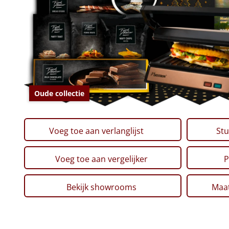
Oude collectie
Voeg toe aan verlanglijst
Stu
Voeg toe aan vergelijker
P
Bekijk showrooms
Maat