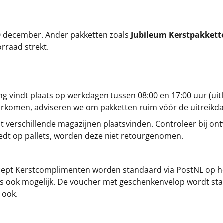
 20 december. Ander pakketten zoals
Jubileum Kerstpakkett
orraad strekt.
g vindt plaats op werkdagen tussen 08:00 en 17:00 uur (uitl
oorkomen, adviseren we om pakketten ruim vóór de uitreikd
t verschillende magazijnen plaatsvinden. Controleer bij ontv
iedt op pallets, worden deze niet retourgenomen.
cept
Kerstcomplimenten
worden standaard via PostNL op h
s is ook mogelijk. De voucher met geschenkenvelop wordt sta
 ook.