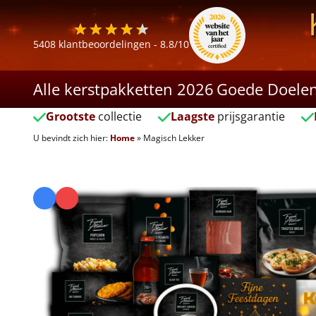
5408
klantbeoordelingen -
8.8
/10
Alle kerstpakketten 2026
Goede Doele
Grootste
collectie
Laagste
prijsgarantie
U bevindt zich hier:
Home
»
Magisch Lekker