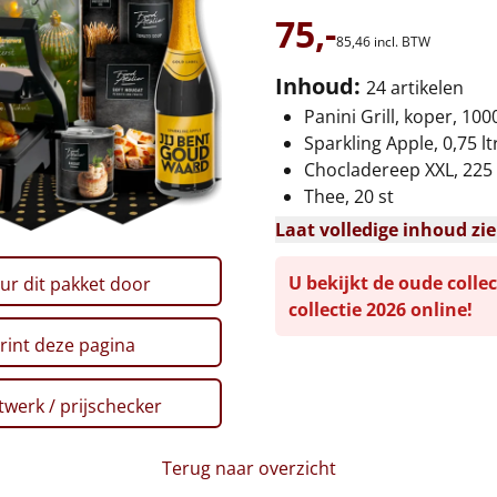
75,-
85,
46
incl. BTW
Inhoud:
24 artikelen
Panini Grill, koper, 10
Sparkling Apple, 0,75 lt
Chocladereep XXL, 225
Thee, 20 st
Laat volledige inhoud zi
U bekijkt de oude collec
ur dit pakket door
collectie 2026 online!
rint deze pagina
werk / prijschecker
Terug naar overzicht