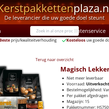
Kerstpakketten
plaza.n
De leverancier die uw goede doel steunt
n
Klantenservice
Beste
prijs/kwaliteitverhouding
Kosteloos
uw goede do
Terug naar overzicht
Magisch Lekke
Niet meer leverbaar
Voorraad:
Uitverkoch
Bestelmogelijkheid: Va
Per pakket afgedragen 
Magazijn: 15
Pakketnummer: HS750