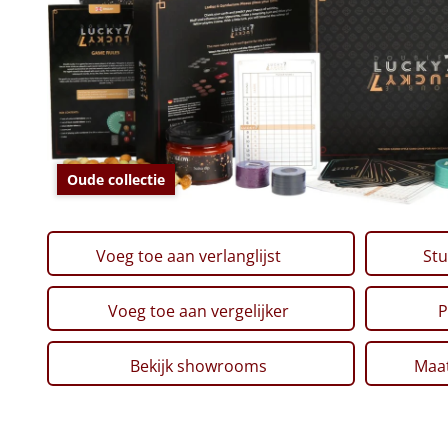
Oude collectie
Voeg toe aan verlanglijst
Stu
Voeg toe aan vergelijker
P
Bekijk showrooms
Maat