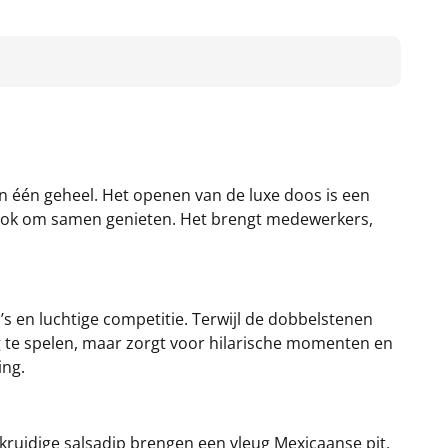
n één geheel. Het openen van de luxe doos is een
aar ook om samen genieten. Het brengt medewerkers,
’s en luchtige competitie. Terwijl de dobbelstenen
ig te spelen, maar zorgt voor hilarische momenten en
ing.
kruidige salsadip brengen een vleug Mexicaanse pit,