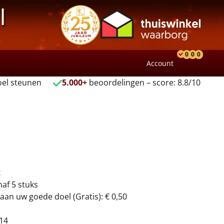
l
0
0
0
Account
Product
Verlang
Wink
el steunen
5.000+
beoordelingen – score: 8.8/10
t
naf 5 stuks
aan uw goede doel (Gratis): € 0,50
14