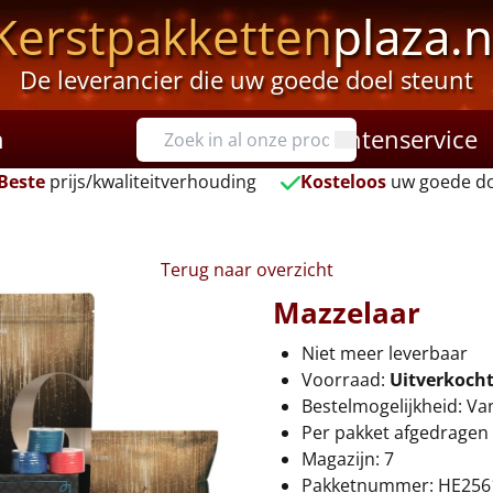
Kerstpakketten
plaza.n
De leverancier die uw goede doel steunt
n
Klantenservice
Beste
prijs/kwaliteitverhouding
Kosteloos
uw goede do
Terug naar overzicht
Mazzelaar
Niet meer leverbaar
Voorraad:
Uitverkoch
Bestelmogelijkheid: Va
Per pakket afgedragen 
Magazijn: 7
Pakketnummer: HE256