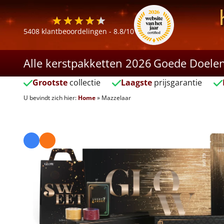
5408
klantbeoordelingen -
8.8
/10
Alle kerstpakketten 2026
Goede Doele
Grootste
collectie
Laagste
prijsgarantie
U bevindt zich hier:
Home
»
Mazzelaar