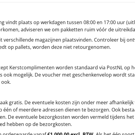
g vindt plaats op werkdagen tussen 08:00 en 17:00 uur (uitl
oorkomen, adviseren we om pakketten ruim vóór de uitreikd
t verschillende magazijnen plaatsvinden. Controleer bij ontv
iedt op pallets, worden deze niet retourgenomen.
cept
Kerstcomplimenten
worden standaard via PostNL op h
s is ook mogelijk. De voucher met geschenkenvelop wordt sta
 ook.
ak gratis. De eventuele kosten zijn onder meer afhankelijk
op één of meerdere adressen dienen te bezorgen. Ook besta
gen. De eventuele bezorgkosten worden vermeld tijdens het be
loed hebben op de bezorgkosten.
en orderwaarde vanaf
€1.000,00 excl. BTW.
Als het één soort