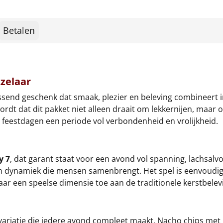
Betalen
zelaar
assend geschenk dat smaak, plezier en beleving combineert i
k wordt dat dit pakket niet alleen draait om lekkernijen, m
de feestdagen een periode vol verbondenheid en vrolijkheid.
y 7
, dat garant staat voor een avond vol spanning, lachsalvo
r een dynamiek die mensen samenbrengt. Het spel is eenvoud
ar een speelse dimensie toe aan de traditionele kerstbelev
variatie die iedere avond compleet maakt. Nacho chips met 