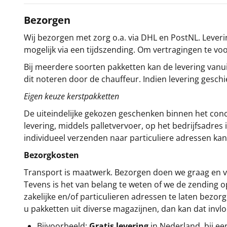
Bezorgen
Wij bezorgen met zorg o.a. via DHL en PostNL. Leverin
mogelijk via een tijdszending. Om vertragingen te v
Bij meerdere soorten pakketten kan de levering vanui
dit noteren door de chauffeur. Indien levering gesch
Eigen keuze kerstpakketten
De uiteindelijke gekozen geschenken binnen het con
levering, middels palletvervoer, op het bedrijfsadre
individueel verzenden naar particuliere adressen kan
Bezorgkosten
Transport is maatwerk. Bezorgen doen we graag en va
Tevens is het van belang te weten of we de zending 
zakelijke en/of particulieren adressen te laten bezor
u pakketten uit diverse magazijnen, dan kan dat inv
Bijvoorbeeld:
Gratis levering
in Nederland bij e