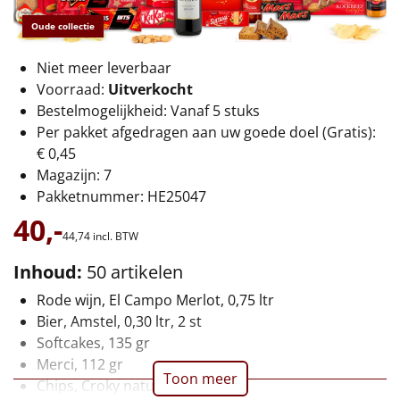
€75 tot €100
Oude collectie
€100 en hoger
Niet meer leverbaar
Voorraad:
Uitverkocht
Alle kerstpakketten 2026
Bestelmogelijkheid: Vanaf 5 stuks
Thema
Per pakket afgedragen aan uw goede doel (Gratis):
€ 0,45
Origineel
Magazijn: 7
Pakketnummer: HE25047
Rituals
40,-
44,
74
incl. BTW
Luxe
Inhoud:
50 artikelen
Mannen
Rode wijn, El Campo Merlot, 0,75 ltr
Bier, Amstel, 0,30 ltr, 2 st
Vrouwen
Softcakes, 135 gr
Merci, 112 gr
Toon meer
Duurzaam
Chips, Croky naturel, 100 gr