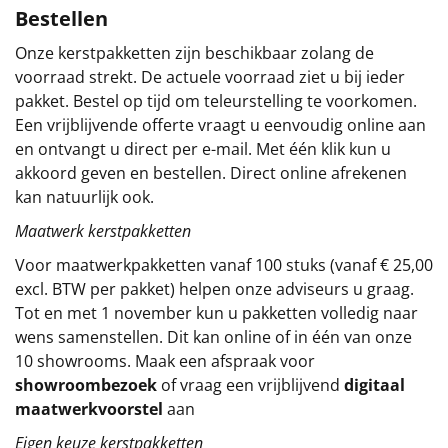
Bestellen
Sinterklaaspakketten
Onze kerstpakketten zijn beschikbaar zolang de
voorraad strekt. De actuele voorraad ziet u bij ieder
Particulier
pakket. Bestel op tijd om teleurstelling te voorkomen.
Een vrijblijvende offerte vraagt u eenvoudig online aan
Kerstgeschenken 2026
en ontvangt u direct per e-mail. Met één klik kun u
akkoord geven en bestellen. Direct online afrekenen
Relatiegeschenken
kan natuurlijk ook.
Cadeaubon
Maatwerk kerstpakketten
Voor maatwerkpakketten vanaf 100 stuks (vanaf € 25,00
Per stuk
excl. BTW per pakket) helpen onze adviseurs u graag.
Tot en met 1 november kun u pakketten volledig naar
Alle overige
wens samenstellen. Dit kan online of in één van onze
10 showrooms. Maak een afspraak voor
showroombezoek
of vraag een vrijblijvend
digitaal
maatwerkvoorstel
aan
Eigen keuze kerstpakketten