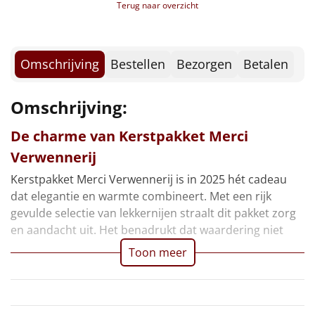
Borrelplank
Terug naar overzicht
Skittles fruit, 18 gr, 2 st
Mallows, 17,5 gr, 2 st
Warmtekussen
NIEUW
Bolletje knackebrod, 15 gr, 2 st
Candy cane, 12 gr, 2 st
Omschrijving
Bestellen
Bezorgen
Betalen
Slowcooker
POPULAIR
Haribo goudberen, 10 gr, 3 st
Dubbelfrisss, 0,20 ltr
Omschrijving:
Noodradio
NIEUW
Smikkelboxx
Voucher Fletcher hotel
De charme van Kerstpakket Merci
Deken (fleece plaid)
Voucher PonyparkCity
Verwennerij
Kerstkaart
Alle artikelen
Kerstpakket Merci Verwennerij is in 2025 hét cadeau
Verpakt in een feestelijke kerstdoos
dat elegantie en warmte combineert. Met een rijk
Overige
gevulde selectie van lekkernijen straalt dit pakket zorg
en aandacht uit. Het benadrukt dat waardering niet
Ideeën
Toon meer
Personeel
Doe het zelf