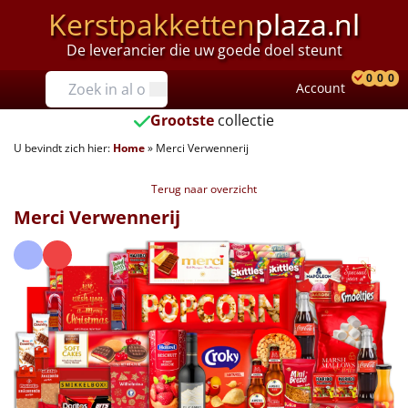
Kerstpakketten
plaza.nl
De leverancier die uw goede doel steunt
Prijzen
0
0
0
Account
Prod
Ver
W
Tot €25
Grootste
collectie
U bevindt zich hier:
Home
»
Merci Verwennerij
€25 tot €35
Terug naar overzicht
€35 tot €40
Merci Verwennerij
€40 tot €45
€45 tot €50
€50 tot €55
€55 tot €75