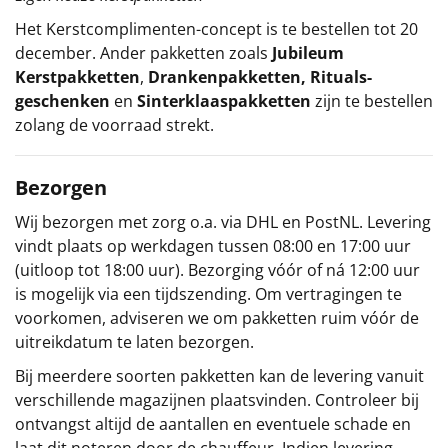
Het
Kerstcomplimenten
-concept
is te bestellen tot 20
december. Ander pakketten zoals
Jubileum
Kerstpakketten
,
Drankenpakketten
,
Rituals-
geschenken
en
Sinterklaaspakketten
zijn te bestellen
zolang de voorraad strekt.
Bezorgen
Wij bezorgen met zorg o.a. via DHL en PostNL. Levering
vindt plaats op werkdagen tussen 08:00 en 17:00 uur
(uitloop tot 18:00 uur). Bezorging vóór of ná 12:00 uur
is mogelijk via een tijdszending. Om vertragingen te
voorkomen, adviseren we om pakketten ruim vóór de
uitreikdatum te laten bezorgen.
Bij meerdere soorten pakketten kan de levering vanuit
verschillende magazijnen plaatsvinden. Controleer bij
ontvangst altijd de aantallen en eventuele schade en
laat dit noteren door de chauffeur. Indien levering