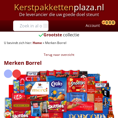
Kerstpakketten
plaza.nl
De leverancier die uw goede doel steunt
Prijzen
0
0
0
Account
Prod
Ver
W
Tot €25
Grootste
collectie
U bevindt zich hier:
Home
»
Merken Borrel
€25 tot €35
Terug naar overzicht
€35 tot €40
Merken Borrel
€40 tot €45
€45 tot €50
€50 tot €55
€55 tot €75