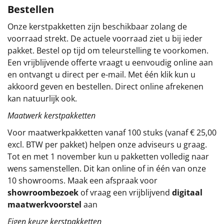
Bestellen
Sinterklaaspakketten
Onze kerstpakketten zijn beschikbaar zolang de
voorraad strekt. De actuele voorraad ziet u bij ieder
Particulier
pakket. Bestel op tijd om teleurstelling te voorkomen.
Een vrijblijvende offerte vraagt u eenvoudig online aan
Kerstgeschenken 2026
en ontvangt u direct per e-mail. Met één klik kun u
akkoord geven en bestellen. Direct online afrekenen
Relatiegeschenken
kan natuurlijk ook.
Cadeaubon
Maatwerk kerstpakketten
Voor maatwerkpakketten vanaf 100 stuks (vanaf € 25,00
Per stuk
excl. BTW per pakket) helpen onze adviseurs u graag.
Tot en met 1 november kun u pakketten volledig naar
Alle overige
wens samenstellen. Dit kan online of in één van onze
10 showrooms. Maak een afspraak voor
showroombezoek
of vraag een vrijblijvend
digitaal
maatwerkvoorstel
aan
Eigen keuze kerstpakketten