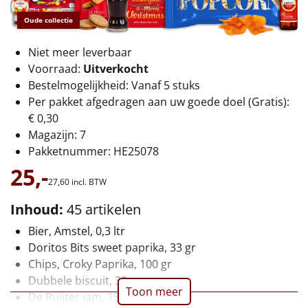
€75 tot €100
Oude collectie
€100 en hoger
Niet meer leverbaar
Voorraad:
Uitverkocht
Alle kerstpakketten 2026
Bestelmogelijkheid: Vanaf 5 stuks
Thema
Per pakket afgedragen aan uw goede doel (Gratis):
€ 0,30
Origineel
Magazijn: 7
Pakketnummer: HE25078
Rituals
25,-
27,
60
incl. BTW
Luxe
Inhoud:
45 artikelen
Mannen
Bier, Amstel, 0,3 ltr
Doritos Bits sweet paprika, 33 gr
Vrouwen
Chips, Croky Paprika, 100 gr
Dubbele biscuit, 30 gr
Toon meer
Duurzaam
De Ruijter jam, 15 gr, 2 st