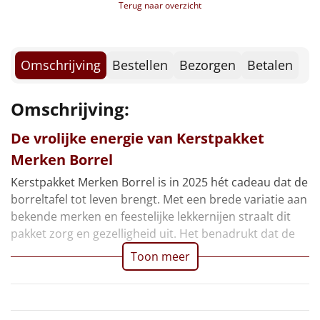
Borrelplank
Terug naar overzicht
Dubbelfrisss, 0,2 ltr, 2 st
Smikkelboxx
Warmtekussen
NIEUW
Voucher Fletcher hotel
Voucher PonyparkCity
Omschrijving
Bestellen
Bezorgen
Betalen
Slowcooker
POPULAIR
Kerstkaart
Verpakt in een feestelijke kerstdoos, 39 x 29 x 10,5
Omschrijving:
Noodradio
NIEUW
cm
De vrolijke energie van Kerstpakket
Deken (fleece plaid)
Merken Borrel
Alle artikelen
Kerstpakket Merken Borrel is in 2025 hét cadeau dat de
borreltafel tot leven brengt. Met een brede variatie aan
Overige
bekende merken en feestelijke lekkernijen straalt dit
pakket zorg en gezelligheid uit. Het benadrukt dat de
Ideeën
Toon meer
Personeel
Doe het zelf