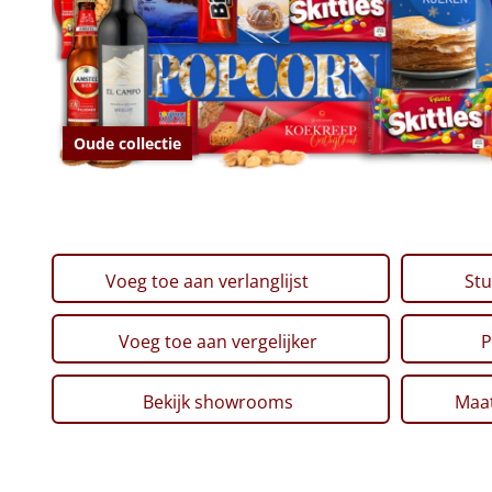
Oude collectie
Voeg toe aan verlanglijst
Stu
Voeg toe aan vergelijker
P
Bekijk showrooms
Maat