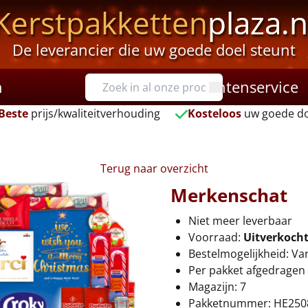
Kerstpakketten
plaza.n
De leverancier die uw goede doel steunt
n
Klantenservice
Beste
prijs/kwaliteitverhouding
Kosteloos
uw goede do
Terug naar overzicht
Merkenschat
Niet meer leverbaar
Voorraad:
Uitverkoch
Bestelmogelijkheid: Va
Per pakket afgedragen 
Magazijn: 7
Pakketnummer: HE250