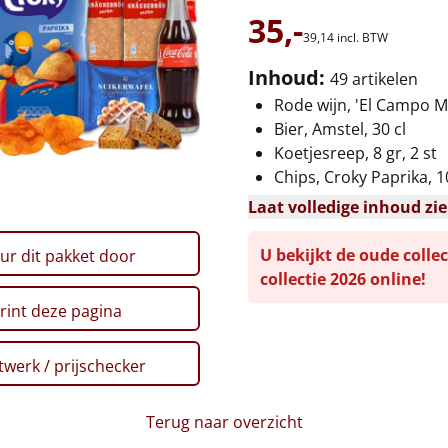
35,-
39,
14
incl. BTW
Inhoud:
49 artikelen
Rode wijn, 'El Campo Me
Bier, Amstel, 30 cl
Koetjesreep, 8 gr, 2 st
Chips, Croky Paprika, 1
Laat volledige inhoud zi
U bekijkt de oude collec
ur dit pakket door
collectie 2026 online!
rint deze pagina
werk / prijschecker
Terug naar overzicht