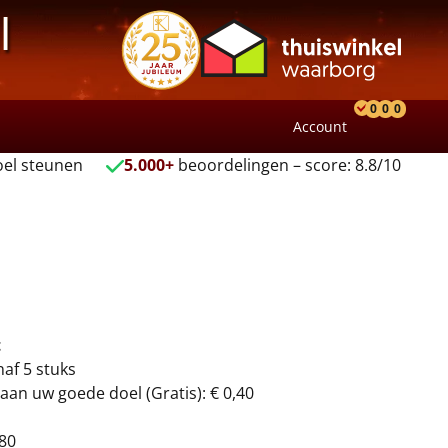
l
0
0
0
Account
Product
Verlang
Wink
el steunen
5.000+
beoordelingen – score: 8.8/10
t
naf 5 stuks
aan uw goede doel (Gratis): € 0,40
80