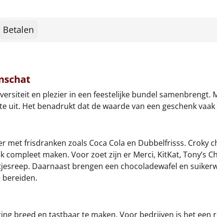
Betalen
enschat
ersiteit en plezier in een feestelijke bundel samenbrengt. 
e uit. Het benadrukt dat de waarde van een geschenk vaak in
 met frisdranken zoals Coca Cola en Dubbelfrisss. Croky ch
k compleet maken. Voor zoet zijn er Merci, KitKat, Tony’s Ch
etjesreep. Daarnaast brengen een chocoladewafel en suikerw
 bereiden.
ng breed en tastbaar te maken. Voor bedrijven is het een