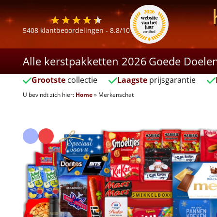
5408
klantbeoordelingen -
8.8
/10
Alle kerstpakketten 2026
Goede Doele
Grootste
collectie
Laagste
prijsgarantie
U bevindt zich hier:
Home
»
Merkenschat