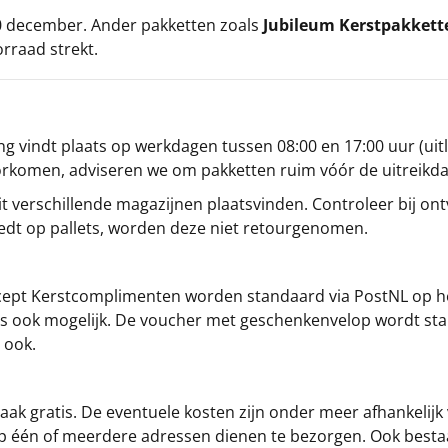
 20 december. Ander pakketten zoals
Jubileum Kerstpakkett
orraad strekt.
g vindt plaats op werkdagen tussen 08:00 en 17:00 uur (uitl
oorkomen, adviseren we om pakketten ruim vóór de uitreikd
t verschillende magazijnen plaatsvinden. Controleer bij ontv
iedt op pallets, worden deze niet retourgenomen.
cept
Kerstcomplimenten
worden standaard via PostNL op h
s is ook mogelijk. De voucher met geschenkenvelop wordt sta
 ook.
ak gratis. De eventuele kosten zijn onder meer afhankelijk
op één of meerdere adressen dienen te bezorgen. Ook besta