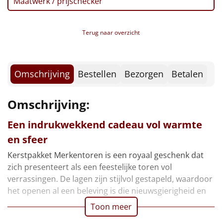
Maatwerk / prijschecker
Stroopwafels duopack, 80 gr, 2 st
Borrelplank
Koekreep, 90 gr
Pannenkoekenmix 'Success', 180 gr
Warmtekussen
NIEUW
Terug naar overzicht
Toast 'Teamwork', 100 gr
Broodstengels 'Champion', 125 gr
Slowcooker
POPULAIR
Pretzels, 200 gr
Haverkoekjes 'Amazing', 135 gr
Omschrijving
Bestellen
Bezorgen
Betalen
Noodradio
NIEUW
Team Magazine
CenterParcs Voucher
Deken (fleece plaid)
Omschrijving:
Postcode Loterij Lot
Verpakt in een feestelijke kerstdoos, 39 x 29 x 30 cm
Een indrukwekkend cadeau vol warmte
Alle artikelen
en sfeer
Overige
Kerstpakket Merkentoren is een royaal geschenk dat
Ideeën
zich presenteert als een feestelijke toren vol
verrassingen. De lagen zijn stijlvol gestapeld, waardoor
Personeel
het openen al een beleving is die nieuwsgierigheid en
Toon meer
Doe het zelf