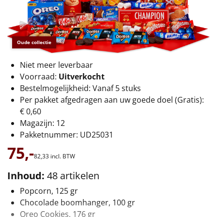
€75 tot €100
€100 en hoger
Oude collectie
Alle kerstpakketten 2026
Niet meer leverbaar
Thema
Voorraad:
Uitverkocht
Bestelmogelijkheid: Vanaf 5 stuks
Origineel
Per pakket afgedragen aan uw goede doel (Gratis):
€ 0,60
Rituals
Magazijn: 12
Pakketnummer: UD25031
Luxe
75,-
82,
33
incl. BTW
Mannen
Inhoud:
48 artikelen
Vrouwen
Popcorn, 125 gr
Chocolade boomhanger, 100 gr
Duurzaam
Oreo Cookies, 176 gr