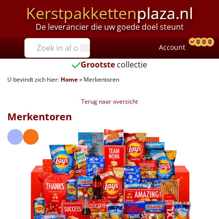
Kerstpakketten
plaza.nl
De leverancier die uw goede doel steunt
Prijzen
0
0
0
Account
Prod
Ver
W
Tot €25
Grootste
collectie
U bevindt zich hier:
Home
»
Merkentoren
€25 tot €35
Terug naar overzicht
€35 tot €40
Merkentoren
€40 tot €45
€45 tot €50
€50 tot €55
€55 tot €75