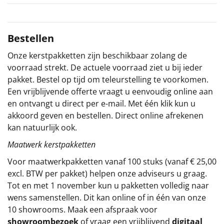
Sinterklaaspakketten
Bestellen
Particulier
Onze kerstpakketten zijn beschikbaar zolang de
Kerstgeschenken 2026
voorraad strekt. De actuele voorraad ziet u bij ieder
pakket. Bestel op tijd om teleurstelling te voorkomen.
Relatiegeschenken
Een vrijblijvende offerte vraagt u eenvoudig online aan
en ontvangt u direct per e-mail. Met één klik kun u
Cadeaubon
akkoord geven en bestellen. Direct online afrekenen
kan natuurlijk ook.
Per stuk
Maatwerk kerstpakketten
Voor maatwerkpakketten vanaf 100 stuks (vanaf € 25,00
Alle overige
excl. BTW per pakket) helpen onze adviseurs u graag.
Tot en met 1 november kun u pakketten volledig naar
wens samenstellen. Dit kan online of in één van onze
10 showrooms. Maak een afspraak voor
showroombezoek
of vraag een vrijblijvend
digitaal