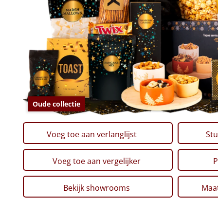
Oude collectie
Voeg toe aan verlanglijst
Stu
Voeg toe aan vergelijker
P
Bekijk showrooms
Maat