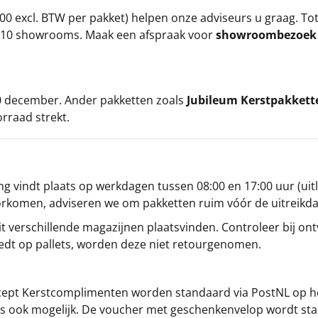
00 excl. BTW per pakket) helpen onze adviseurs u graag. To
ze 10 showrooms. Maak een afspraak voor
showroombezoe
 20 december. Ander pakketten zoals
Jubileum Kerstpakkett
orraad strekt.
g vindt plaats op werkdagen tussen 08:00 en 17:00 uur (uitl
oorkomen, adviseren we om pakketten ruim vóór de uitreikd
t verschillende magazijnen plaatsvinden. Controleer bij ontv
iedt op pallets, worden deze niet retourgenomen.
cept
Kerstcomplimenten
worden standaard via PostNL op h
s is ook mogelijk. De voucher met geschenkenvelop wordt sta