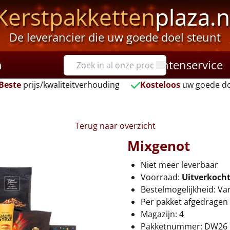
Kerstpakketten
plaza.n
De leverancier die uw goede doel steunt
n
Klantenservice
Beste
prijs/kwaliteitverhouding
Kosteloos
uw goede do
Terug naar overzicht
Mixgenot
Niet meer leverbaar
Voorraad:
Uitverkoch
Bestelmogelijkheid: Va
Per pakket afgedragen 
Magazijn: 4
Pakketnummer: DW26