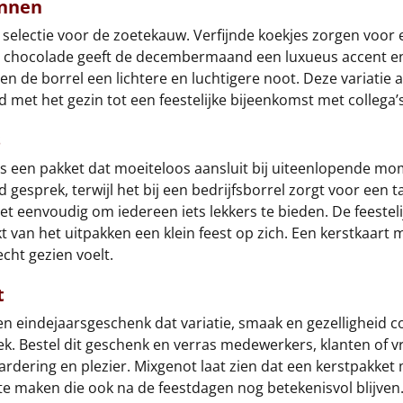
ennen
selectie voor de zoetekauw. Verfijnde koekjes zorgen voor e
e chocolade geeft de decembermaand een luxueus accent 
ven de borrel een lichtere en luchtigere noot. Deze variati
nd met het gezin tot een feestelijke bijeenkomst met collega’s
s
t is een pakket dat moeiteloos aansluit bij uiteenlopende
 gesprek, terwijl het bij een bedrijfsborrel zorgt voor een ta
 eenvoudig om iedereen iets lekkers te bieden. De feestelij
 van het uitpakken een klein feest op zich. Een kerstkaar
cht gezien voelt.
t
en eindejaarsgeschenk dat variatie, smaak en gezelligheid 
ek. Bestel dit geschenk en verras medewerkers, klanten of vr
ring en plezier. Mixgenot laat zien dat een kerstpakket me
e maken die ook na de feestdagen nog betekenisvol blijven