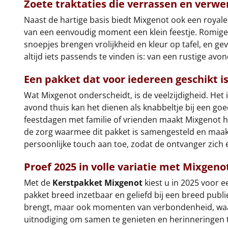
Zoete traktaties die verrassen en verw
Naast de hartige basis biedt Mixgenot ook een royale 
van een eenvoudig moment een klein feestje. Romig
snoepjes brengen vrolijkheid en kleur op tafel, en ge
altijd iets passends te vinden is: van een rustige avo
Een pakket dat voor iedereen geschikt i
Wat Mixgenot onderscheidt, is de veelzijdigheid. He
avond thuis kan het dienen als knabbeltje bij een goed
feestdagen met familie of vrienden maakt Mixgenot het
de zorg waarmee dit pakket is samengesteld en maakt
persoonlijke touch aan toe, zodat de ontvanger zich e
Proef 2025 in volle variatie met Mixgeno
Met de
Kerstpakket Mixgenot
kiest u in 2025 voor e
pakket breed inzetbaar en geliefd bij een breed publi
brengt, maar ook momenten van verbondenheid, waarde
uitnodiging om samen te genieten en herinneringen t