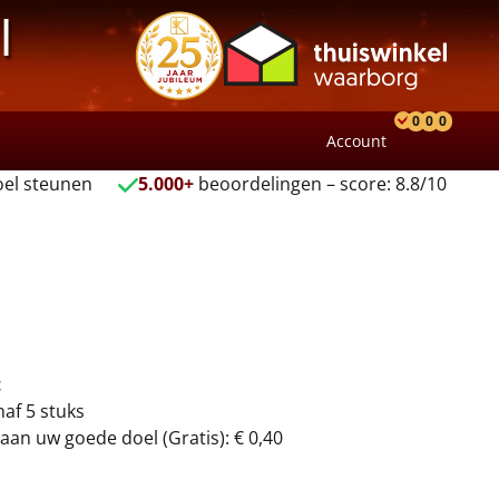
l
0
0
0
Account
Product
Verlang
Wink
el steunen
5.000+
beoordelingen – score: 8.8/10
t
naf 5 stuks
aan uw goede doel (Gratis): € 0,40