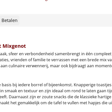
Betalen
et Mixgenot
maak, sfeer en verbondenheid samenbrengt in één compleet 
ies, vrienden of familie te verrassen met een brede mix va
fte aan culinaire verwennerij, maar ook bijdraagt aan mome
 basis bij iedere borrel of bijeenkomst. Knapperige toastjes 
e in smaak en textuur en zijn ideaal om rond te laten gaan t
geeft. Daarnaast zijn er zoute snacks die de klassieke hartige
maakt het gemakkelijk om de tafel te vullen met hapjes die u