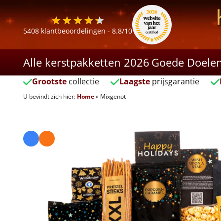
5408
klantbeoordelingen -
8.8
/10
Alle kerstpakketten 2026
Goede Doele
Grootste
collectie
Laagste
prijsgarantie
U bevindt zich hier:
Home
»
Mixgenot