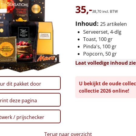
35,-
38,
70
incl. BTW
Inhoud:
25 artikelen
Serveerset, 4-dlg
Toast, 100 gr
Pinda's, 100 gr
Popcorn, 50 gr
Laat volledige inhoud zi
U bekijkt de oude collec
ur dit pakket door
collectie 2026 online!
rint deze pagina
werk / prijschecker
Terug naar overzicht