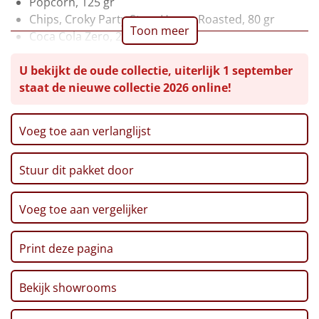
Popcorn, 125 gr
Chips, Croky Party Stars Honey Roasted, 80 gr
Leuke
Toon meer
Coca Cola Zero, 20 cl, 2 st
Pannenkoekenmix 'Success', 180 gr
Goedkope
U bekijkt de oude collectie, uiterlijk 1 september
Toast 'Teamwork', 100 gr
staat de nieuwe collectie 2026 online!
Broodstengels 'Champion', 125 gr
Uniek
No. 1 Pretzels, 200 gr
Haverkoekjes 'Amazing', 135 gr
Alle thema's
Voeg toe aan verlanglijst
Team Magazine
Artikel
CenterParcs Voucher
Stuur dit pakket door
Postcode Loterij Lot
Hitster
Verpakt in een feestelijke kerstdoos, 39 x 29 x 30 cm
NIEUW
Voeg toe aan vergelijker
Pizzarette
Print deze pagina
Tas
Bekijk showrooms
Wake up light
NIEUW