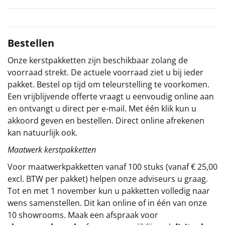
Sinterklaaspakketten
Particulier
Bestellen
Onze kerstpakketten zijn beschikbaar zolang de
Kerstgeschenken 2026
voorraad strekt. De actuele voorraad ziet u bij ieder
pakket. Bestel op tijd om teleurstelling te voorkomen.
Relatiegeschenken
Een vrijblijvende offerte vraagt u eenvoudig online aan
en ontvangt u direct per e-mail. Met één klik kun u
Cadeaubon
akkoord geven en bestellen. Direct online afrekenen
kan natuurlijk ook.
Per stuk
Maatwerk kerstpakketten
Alle overige
Voor maatwerkpakketten vanaf 100 stuks (vanaf € 25,00
excl. BTW per pakket) helpen onze adviseurs u graag.
Tot en met 1 november kun u pakketten volledig naar
wens samenstellen. Dit kan online of in één van onze
10 showrooms. Maak een afspraak voor