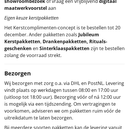
showroombezoek
of vraag een vrijblijvend
digitaal
maatwerkvoorstel
aan
Eigen keuze kerstpakketten
Het
Kerstcomplimenten
-concept
is te bestellen tot 20
december. Ander pakketten zoals
Jubileum
Kerstpakketten
,
Drankenpakketten
,
Rituals-
geschenken
en
Sinterklaaspakketten
zijn te bestellen
zolang de voorraad strekt.
Bezorgen
Wij bezorgen met zorg o.a. via DHL en PostNL. Levering
vindt plaats op werkdagen tussen 08:00 en 17:00 uur
(uitloop tot 18:00 uur). Bezorging vóór of ná 12:00 uur
is mogelijk via een tijdszending. Om vertragingen te
voorkomen, adviseren we om pakketten ruim vóór de
uitreikdatum te laten bezorgen.
Bij meerdere soorten pakketten kan de levering vanuit