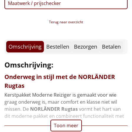
Borrelplank
Maatwerk / prijschecker
Warmtekussen
NIEUW
Terug naar overzicht
Slowcooker
POPULAIR
Noodradio
NIEUW
Omschrijving
Bestellen
Bezorgen
Betalen
Deken (fleece plaid)
Omschrijving:
Alle artikelen
Onderweg in stijl met de
NORLÄNDER
Rugtas
Overige
Kerstpakket Moderne Reiziger is gemaakt voor wie
Ideeën
graag onderweg is, maar comfort en klasse niet wil
missen. De
NORLÄNDER Rugtas
vormt het hart van
Personeel
dit moderne pakket en combineert functionaliteit met
Toon meer
Doe het zelf