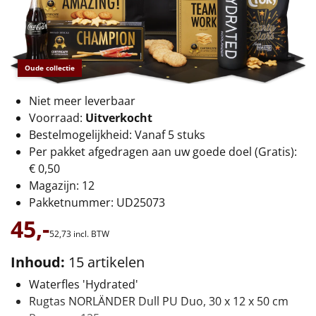
€75 tot €100
€100 en hoger
Oude collectie
Alle kerstpakketten 2026
Niet meer leverbaar
Thema
Voorraad:
Uitverkocht
Origineel
Bestelmogelijkheid: Vanaf 5 stuks
Per pakket afgedragen aan uw goede doel (Gratis):
Rituals
€ 0,50
Magazijn: 12
Luxe
Pakketnummer: UD25073
45,-
52,
73
incl. BTW
Mannen
Inhoud:
15 artikelen
Vrouwen
Waterfles 'Hydrated'
Rugtas NORLÄNDER Dull PU Duo, 30 x 12 x 50 cm
Duurzaam