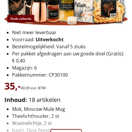
€75 tot €100
€100 en hoger
Oude collectie
Alle kerstpakketten 2026
Niet meer leverbaar
Voorraad:
Uitverkocht
Thema
Bestelmogelijkheid: Vanaf 5 stuks
Per pakket afgedragen aan uw goede doel (Gratis):
Origineel
€ 0,40
Magazijn: 6
Rituals
Pakketnummer: CP30100
35,-
Luxe
40,
09
incl. BTW
Mannen
Inhoud:
18 artikelen
Mok, Moscow Mule Mug
Vrouwen
Theelichthouder, 2 st
Waxinelichtje, 2 st
Duurzaam
Kaart, Fijne Feestdagen