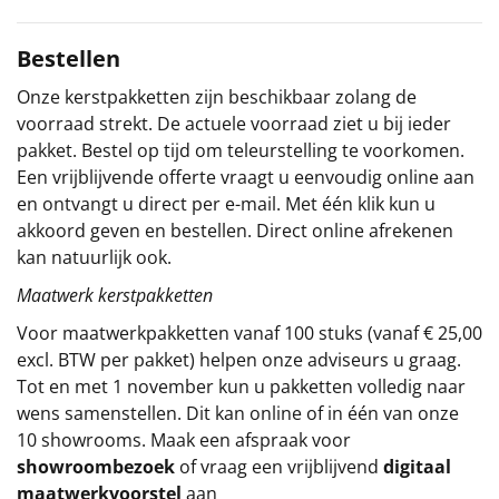
Sinterklaaspakketten
Bestellen
Particulier
Onze kerstpakketten zijn beschikbaar zolang de
voorraad strekt. De actuele voorraad ziet u bij ieder
Kerstgeschenken 2026
pakket. Bestel op tijd om teleurstelling te voorkomen.
Een vrijblijvende offerte vraagt u eenvoudig online aan
Relatiegeschenken
en ontvangt u direct per e-mail. Met één klik kun u
akkoord geven en bestellen. Direct online afrekenen
Cadeaubon
kan natuurlijk ook.
Maatwerk kerstpakketten
Per stuk
Voor maatwerkpakketten vanaf 100 stuks (vanaf € 25,00
excl. BTW per pakket) helpen onze adviseurs u graag.
Alle overige
Tot en met 1 november kun u pakketten volledig naar
wens samenstellen. Dit kan online of in één van onze
10 showrooms. Maak een afspraak voor
showroombezoek
of vraag een vrijblijvend
digitaal
maatwerkvoorstel
aan