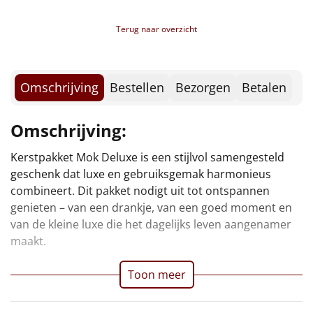
Borrelplank
Terug naar overzicht
Warmtekussen
NIEUW
Slowcooker
POPULAIR
Omschrijving
Bestellen
Bezorgen
Betalen
Noodradio
NIEUW
Omschrijving:
Deken (fleece plaid)
Kerstpakket Mok Deluxe is een stijlvol samengesteld
geschenk dat luxe en gebruiksgemak harmonieus
Alle artikelen
combineert. Dit pakket nodigt uit tot ontspannen
Overige
genieten – van een drankje, van een goed moment en
van de kleine luxe die het dagelijks leven aangenamer
Ideeën
maakt.
Personeel
Toon meer
Doe het zelf