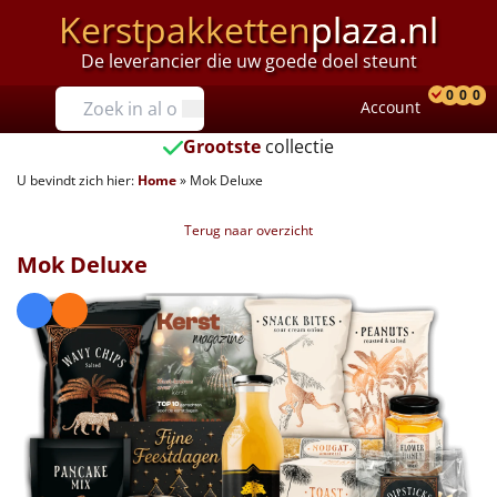
Kerstpakketten
plaza.nl
De leverancier die uw goede doel steunt
Prijzen
0
0
0
Account
Prod
Ver
W
Tot €25
Grootste
collectie
U bevindt zich hier:
Home
»
Mok Deluxe
€25 tot €35
Terug naar overzicht
€35 tot €40
Mok Deluxe
€40 tot €45
€45 tot €50
€50 tot €55
€55 tot €75