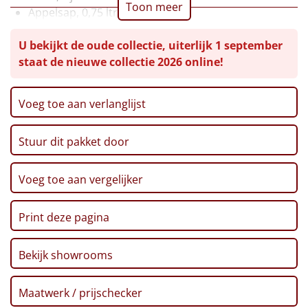
Toon meer
Appelsap, 0,75 ltr
Leuke
Bloemenhoning, 125 gr
U bekijkt de oude collectie, uiterlijk 1 september
Pannenkoekenmix, 180 gr
Goedkope
staat de nieuwe collectie 2026 online!
Tapenade, 130 gr
Ribbelchips, 90 gr
Uniek
Toast, 100 gr
Voeg toe aan verlanglijst
Nougatreep, 75 gr
Alle thema's
Snack Bites, 'Sourcream', 80 gr
Stuur dit pakket door
Pinda's, 100 gr
Artikel
Dipsticks, 140 gr
Kerstmagazine 2025
Voeg toe aan vergelijker
Hitster
NIEUW
Verpakt in een feestelijke kerstdoos
Pizzarette
Print deze pagina
Tas
Bekijk showrooms
Wake up light
NIEUW
Maatwerk / prijschecker