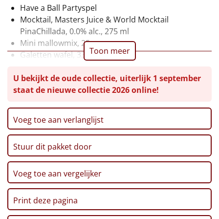
Have a Ball Partyspel
Leuke
Mocktail, Masters Juice & World Mocktail
PinaChillada, 0.0% alc., 275 ml
Goedkope
Mini mallowmix, 25 gr
Toon meer
Galetten wafel, 33,3 gr
Uniek
Pinda's, 50 gr
U bekijkt de oude collectie, uiterlijk 1 september
Verpakt in een feestelijke kerstdoos, 15 x 10 x 25 cm
Alle thema's
staat de nieuwe collectie 2026 online!
Artikel
Voeg toe aan verlanglijst
Hitster
NIEUW
Stuur dit pakket door
Pizzarette
Voeg toe aan vergelijker
Tas
Wake up light
Print deze pagina
NIEUW