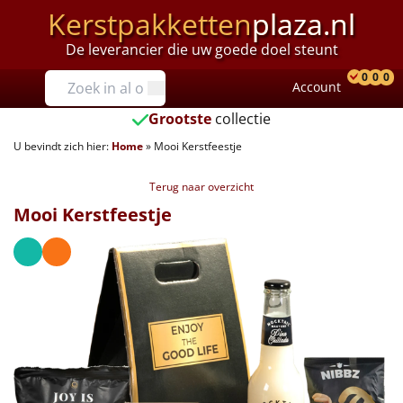
Kerstpakketten
plaza.nl
De leverancier die uw goede doel steunt
Prijzen
0
0
0
Account
Prod
Ver
W
Tot €25
Grootste
collectie
U bevindt zich hier:
Home
»
Mooi Kerstfeestje
€25 tot €35
Terug naar overzicht
€35 tot €40
Mooi Kerstfeestje
€40 tot €45
€45 tot €50
€50 tot €55
€55 tot €75