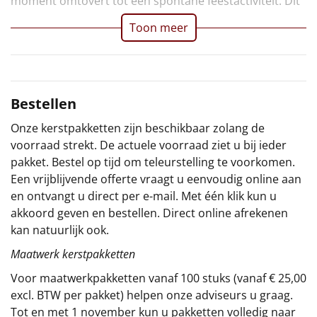
moment omtovert tot een spontane feestactiviteit. Dit
Sinterklaaspakketten
Toon meer
Particulier
Kerstgeschenken 2026
Bestellen
Relatiegeschenken
Onze kerstpakketten zijn beschikbaar zolang de
voorraad strekt. De actuele voorraad ziet u bij ieder
Cadeaubon
pakket. Bestel op tijd om teleurstelling te voorkomen.
Een vrijblijvende offerte vraagt u eenvoudig online aan
Per stuk
en ontvangt u direct per e-mail. Met één klik kun u
akkoord geven en bestellen. Direct online afrekenen
Alle overige
kan natuurlijk ook.
Maatwerk kerstpakketten
Voor maatwerkpakketten vanaf 100 stuks (vanaf € 25,00
excl. BTW per pakket) helpen onze adviseurs u graag.
Tot en met 1 november kun u pakketten volledig naar