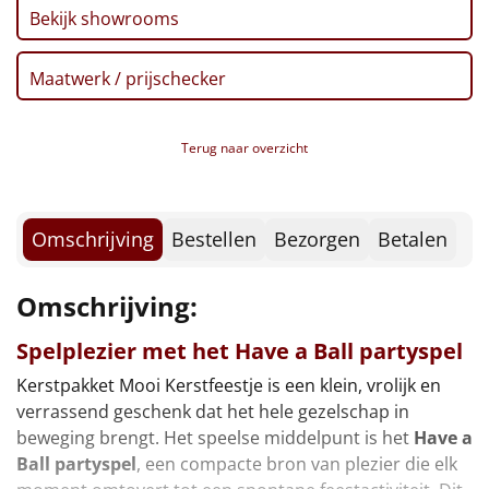
Borrelplank
Bekijk showrooms
Warmtekussen
NIEUW
Maatwerk / prijschecker
Slowcooker
POPULAIR
Terug naar overzicht
Noodradio
NIEUW
Deken (fleece plaid)
Omschrijving
Bestellen
Bezorgen
Betalen
Alle artikelen
Omschrijving:
Overige
Spelplezier met het
Have a Ball partyspel
Ideeën
Kerstpakket Mooi Kerstfeestje is een klein, vrolijk en
verrassend geschenk dat het hele gezelschap in
Personeel
beweging brengt. Het speelse middelpunt is het
Have a
Ball partyspel
, een compacte bron van plezier die elk
Doe het zelf