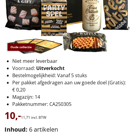
€75 tot €100
€100 en hoger
Alle kerstpakketten 2026
Thema
Oude collectie
Origineel
Niet meer leverbaar
Voorraad:
Uitverkocht
Rituals
Bestelmogelijkheid: Vanaf 5 stuks
Per pakket afgedragen aan uw goede doel (Gratis):
Luxe
€ 0,20
Magazijn: 14
Mannen
Pakketnummer: CA250305
10,-
Vrouwen
11,
71
incl. BTW
Inhoud:
6 artikelen
Duurzaam