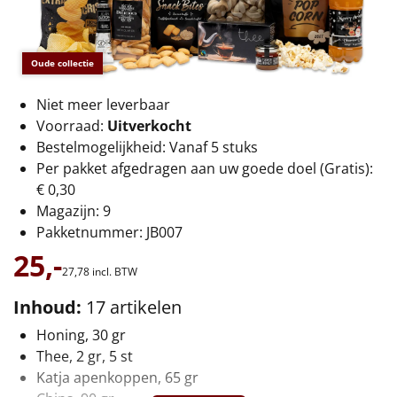
€75 tot €100
€100 en hoger
Oude collectie
Alle kerstpakketten 2026
Niet meer leverbaar
Voorraad:
Uitverkocht
Thema
Bestelmogelijkheid: Vanaf 5 stuks
Per pakket afgedragen aan uw goede doel (Gratis):
Origineel
€ 0,30
Magazijn: 9
Rituals
Pakketnummer: JB007
Luxe
25,-
27,
78
incl. BTW
Mannen
Inhoud:
17 artikelen
Honing, 30 gr
Vrouwen
Thee, 2 gr, 5 st
Katja apenkoppen, 65 gr
Duurzaam