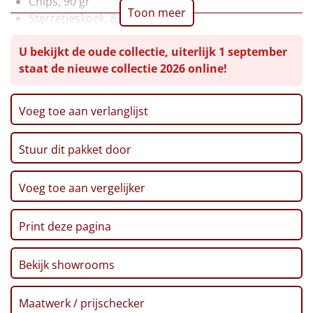
Chips, 90 gr
Toon meer
Sterretjeskoek, 85 gr
Leuke
Vitamine drink, 50 cl
U bekijkt de oude collectie, uiterlijk 1 september
Popcorn, 70 gr
Goedkope
staat de nieuwe collectie 2026 online!
Truffelmayo, 35 ml
Broodsticks, 100 gr
Uniek
Pinda's, 50 gr
Voeg toe aan verlanglijst
Snack bites, 80 gr
Alle thema's
Toast, 100 gr
Stuur dit pakket door
Mallow twist, 90 gr
Artikel
Paté iberico, 78 gr
Hitster
Pretzels, 200 gr
Voeg toe aan vergelijker
NIEUW
Fletcher hotels voordeelvoucher
Pizzarette
Verpakt in een feestelijke kerstdoos, 39 x 29 x 13 cm
Print deze pagina
Tas
Bekijk showrooms
Wake up light
NIEUW
Maatwerk / prijschecker