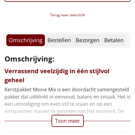
Borrelplank
Terug naar overzicht
Warmtekussen
NIEUW
Slowcooker
POPULAIR
Omschrijving
Bestellen
Bezorgen
Betalen
Noodradio
NIEUW
Omschrijving:
Deken (fleece plaid)
Verrassend veelzijdig in één stijlvol
Alle artikelen
geheel
Overige
Kerstpakket Mooie Mix is een doordacht samengesteld
pakket dat uitblinkt in eenvoud, balans en smaak. Het is
Ideeën
een uitnodiging om even stil te staan en op een
ontspannen manier te genieten van het moment. De
Personeel
Toon meer
Doe het zelf