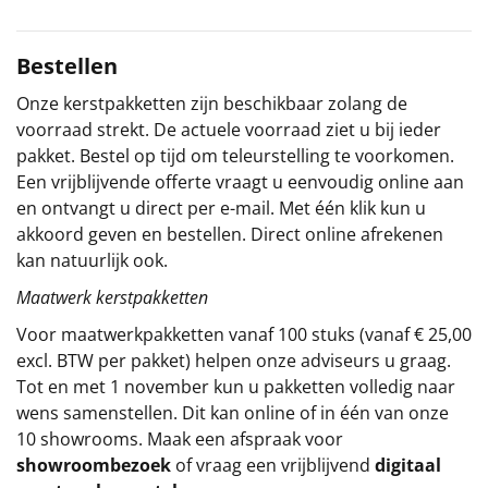
Sinterklaaspakketten
Bestellen
Particulier
Onze kerstpakketten zijn beschikbaar zolang de
voorraad strekt. De actuele voorraad ziet u bij ieder
Kerstgeschenken 2026
pakket. Bestel op tijd om teleurstelling te voorkomen.
Een vrijblijvende offerte vraagt u eenvoudig online aan
Relatiegeschenken
en ontvangt u direct per e-mail. Met één klik kun u
akkoord geven en bestellen. Direct online afrekenen
Cadeaubon
kan natuurlijk ook.
Maatwerk kerstpakketten
Per stuk
Voor maatwerkpakketten vanaf 100 stuks (vanaf € 25,00
Alle overige
excl. BTW per pakket) helpen onze adviseurs u graag.
Tot en met 1 november kun u pakketten volledig naar
wens samenstellen. Dit kan online of in één van onze
10 showrooms. Maak een afspraak voor
showroombezoek
of vraag een vrijblijvend
digitaal