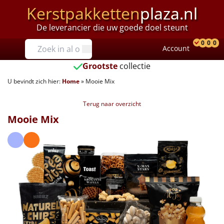
Kerstpakketten
plaza.nl
De leverancier die uw goede doel steunt
Prijzen
0
0
0
Account
Prod
Ver
W
Tot €25
Grootste
collectie
U bevindt zich hier:
Home
»
Mooie Mix
€25 tot €35
Terug naar overzicht
€35 tot €40
Mooie Mix
€40 tot €45
€45 tot €50
€50 tot €55
€55 tot €75