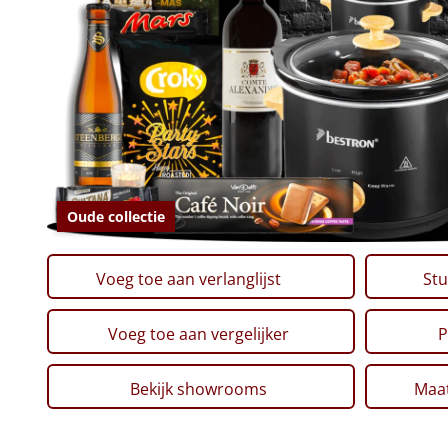
Oude collectie
Voeg toe aan verlanglijst
Stu
Voeg toe aan vergelijker
P
Bekijk showrooms
Maat