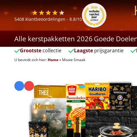
5408
klantbeoordelingen -
8.8
/10
Alle kerstpakketten 2026
Goede Doele
Grootste
collectie
Laagste
prijsgarantie
U bevindt zich hier:
Home
»
Mooie Smaak