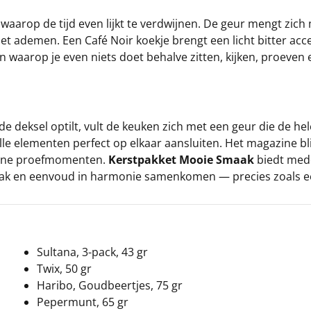
aarop de tijd even lijkt te verdwijnen. De geur mengt zich
t ademen. Een Café Noir koekje brengt een licht bitter accen
waarop je even niets doet behalve zitten, kijken, proeven 
e deksel optilt, vult de keuken zich met een geur die de h
le elementen perfect op elkaar aansluiten. Het magazine blij
leine proefmomenten.
Kerstpakket Mooie Smaak
biedt mede
aak en eenvoud in harmonie samenkomen — precies zoals e
Sultana, 3-pack, 43 gr
Twix, 50 gr
Haribo, Goudbeertjes, 75 gr
Pepermunt, 65 gr