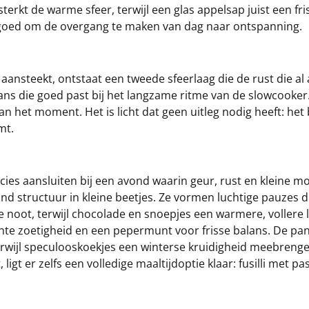
versterkt de warme sfeer, terwijl een glas appelsap juist een
es goed om de overgang te maken van dag naar ontspanning.
aansteekt, ontstaat een tweede sfeerlaag die de rust die al
s die goed past bij het langzame ritme van de slowcooker. 
n het moment. Het is licht dat geen uitleg nodig heeft: het 
mt.
ies aansluiten bij een avond waarin geur, rust en kleine m
nd structuur in kleine beetjes. Ze vormen luchtige pauzes di
ge noot, terwijl chocolade en snoepjes een warmere, vollere
hte zoetigheid en een pepermunt voor frisse balans. De p
rwijl speculooskoekjes een winterse kruidigheid meebrenge
, ligt er zelfs een volledige maaltijdoptie klaar: fusilli me