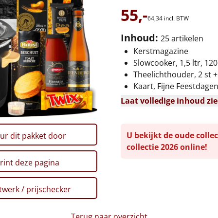
55,-
64,
34
incl. BTW
Inhoud:
25 artikelen
Kerstmagazine
Slowcooker, 1,5 ltr, 12
Theelichthouder, 2 st +
Kaart, Fijne Feestdage
Laat volledige inhoud zi
U bekijkt de oude collec
ur dit pakket door
collectie 2026 online!
rint deze pagina
werk / prijschecker
Terug naar overzicht