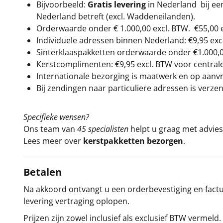
Bijvoorbeeld:
Gratis levering
in Nederland bij e
Nederland betreft (excl. Waddeneilanden).
Orderwaarde onder €
1.000,00
excl. BTW.
€55,00 
Individuele adressen binnen Nederland: €9,95 exc
Sinterklaaspakketten orderwaarde onder €
1.000,
Kerstcomplimenten: €9,95 excl. BTW voor centrale 
Internationale bezorging is maatwerk en op aanvraa
Bij zendingen naar particuliere adressen is verzen
Specifieke wensen?
Ons team van
45 specialisten
helpt u graag met advies 
Lees meer over
kerstpakketten bezorgen
.
Betalen
Na akkoord ontvangt u een orderbevestiging en factuu
levering vertraging oplopen.
Prijzen zijn zowel inclusief als exclusief BTW vermeld.