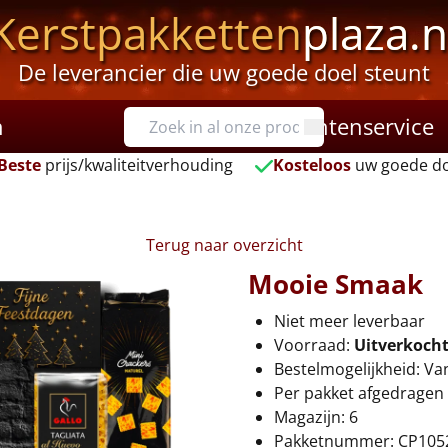
Kerstpakketten
plaza.n
De leverancier die uw goede doel steunt
n
Klantenservice
Beste
prijs/kwaliteitverhouding
Kosteloos
uw goede do
Terug naar overzicht
Mooie Smaak
Niet meer leverbaar
Voorraad:
Uitverkoch
Bestelmogelijkheid: Va
Per pakket afgedragen 
Magazijn: 6
Pakketnummer: CP105