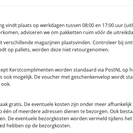
g vindt plaats op werkdagen tussen 08:00 en 17:00 uur (uitl
oorkomen, adviseren we om pakketten ruim vóór de uitreikd
t verschillende magazijnen plaatsvinden. Controleer bij ontv
iedt op pallets, worden deze niet retourgenomen.
cept
Kerstcomplimenten
worden standaard via PostNL op h
s is ook mogelijk. De voucher met geschenkenvelop wordt sta
 ook.
ak gratis. De eventuele kosten zijn onder meer afhankelijk
op één of meerdere adressen dienen te bezorgen. Ook besta
gen. De eventuele bezorgkosten worden vermeld tijdens het be
loed hebben op de bezorgkosten.