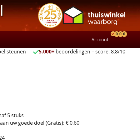
l
0
0
0
Account
Product
Verlang
Wink
el steunen
5.000+
beoordelingen – score: 8.8/10
t
naf 5 stuks
aan uw goede doel (Gratis): € 0,60
24