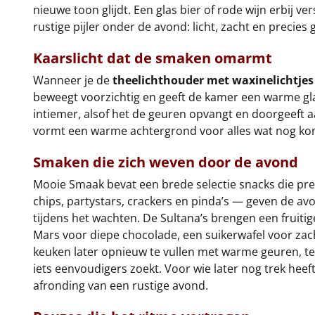
nieuwe toon glijdt. Een glas bier of rode wijn erbij 
rustige pijler onder de avond: licht, zacht en preci
Kaarslicht dat de smaken omarmt
Wanneer je de
theelichthouder met waxinelichtjes
beweegt voorzichtig en geeft de kamer een warme glan
intiemer, alsof het de geuren opvangt en doorgeeft aa
vormt een warme achtergrond voor alles wat nog ko
Smaken die zich weven door de avond
Mooie Smaak bevat een brede selectie snacks die prec
chips, partystars, crackers en pinda’s — geven de avo
tijdens het wachten. De Sultana’s brengen een fruiti
Mars voor diepe chocolade, een suikerwafel voor zac
keuken later opnieuw te vullen met warme geuren, te
iets eenvoudigers zoekt. Voor wie later nog trek heeft
afronding van een rustige avond.