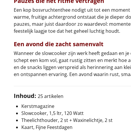
Pauzes die het ritme vertragen
Een kop bosvruchtenthee nodigt uit tot een moment w
warme, fruitige achtergrond ontstaat die je dieper doe
pauzes, maar juist daardoor zo waardevol: momenten 
feestelijk laagje toe dat het geheel luchtig houdt.
Een avond die zacht samenvalt
Wanneer de slowcooker zijn werk heeft gedaan en je d
schept een kom vol, gaat rustig zitten en merkt hoe al
en de snacks liggen verspreid als herinnering aan k
en ontspannen ervaring. Een avond waarin rust, sm
Inhoud:
25 artikelen
Kerstmagazine
Slowcooker, 1,5 ltr, 120 Watt
Theelichthouder, 2 st + Waxinelichtje, 2 st
Kaart, Fijne Feestdagen