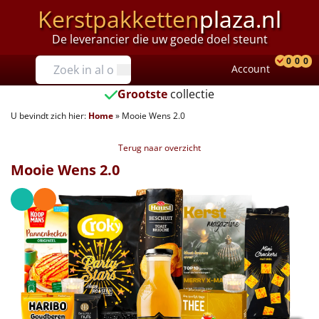
Kerstpakketten
plaza.nl
De leverancier die uw goede doel steunt
Prijzen
0
0
0
Account
Prod
Ver
W
Tot €25
Grootste
collectie
U bevindt zich hier:
Home
»
Mooie Wens 2.0
€25 tot €35
Terug naar overzicht
€35 tot €40
Mooie Wens 2.0
€40 tot €45
€45 tot €50
€50 tot €55
€55 tot €75