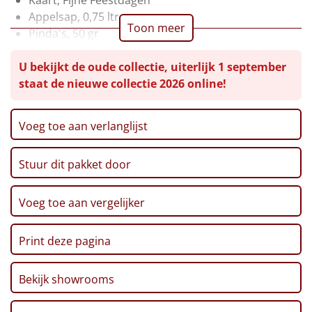
Appelsap, 0,75 ltr
Leuke
Toon meer
Pinda's, 50 gr
Chips, Croky, Partystars, 80 gr
Goedkope
U bekijkt de oude collectie, uiterlijk 1 september
Sultana, 3-pack, 43 gr
staat de nieuwe collectie 2026 online!
Twix, 50 gr
Uniek
Haribo, Goudbeertjes, 75 gr
Pepermunt, 65 gr
Alle thema's
Voeg toe aan verlanglijst
Pannenkoekenmix, 400 gr
Speculoos Koekjes, 25 gr
Artikel
Stuur dit pakket door
Crackers, 250 gr
Mars, 51 gr
Hitster
NIEUW
Thee, Bosvruchten, 30 gr
Voeg toe aan vergelijker
Café Noir koekjes, 200 gr
Pizzarette
Beschuit, 125 gr
Print deze pagina
Verpakt in een feestelijke kerstdoos, 39 x 29 x 13 cm
Tas
Bekijk showrooms
Wake up light
NIEUW