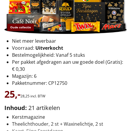
€75 tot €100
€100 en hoger
Oude collectie
Alle kerstpakketten 2026
Niet meer leverbaar
Thema
Voorraad:
Uitverkocht
Bestelmogelijkheid: Vanaf 5 stuks
Origineel
Per pakket afgedragen aan uw goede doel (Gratis):
€ 0,30
Rituals
Magazijn: 6
Pakketnummer: CP12750
Luxe
25,-
28,
25
incl. BTW
Mannen
Inhoud:
21 artikelen
Vrouwen
Kerstmagazine
Theelichthouder, 2 st + Waxinelichtje, 2 st
Duurzaam
Kaart, Fijne Feestdagen