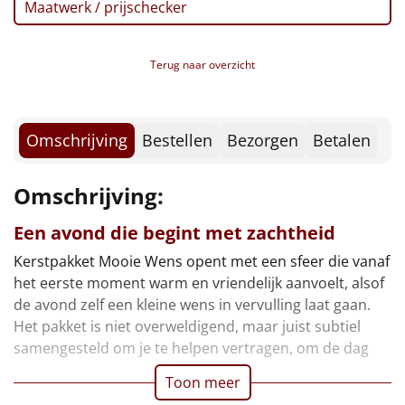
Maatwerk / prijschecker
Borrelplank
Warmtekussen
NIEUW
Terug naar overzicht
Slowcooker
POPULAIR
Noodradio
Omschrijving
Bestellen
Bezorgen
Betalen
NIEUW
Deken (fleece plaid)
Omschrijving:
Alle artikelen
Een avond die begint met zachtheid
Kerstpakket Mooie Wens opent met een sfeer die vanaf
Overige
het eerste moment warm en vriendelijk aanvoelt, alsof
de avond zelf een kleine wens in vervulling laat gaan.
Ideeën
Het pakket is niet overweldigend, maar juist subtiel
samengesteld om je te helpen vertragen, om de dag
Personeel
Toon meer
Doe het zelf