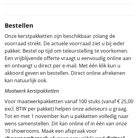
Sinterklaaspakketten
Bestellen
Particulier
Onze kerstpakketten zijn beschikbaar zolang de
Kerstgeschenken 2026
voorraad strekt. De actuele voorraad ziet u bij ieder
pakket. Bestel op tijd om teleurstelling te voorkomen.
Relatiegeschenken
Een vrijblijvende offerte vraagt u eenvoudig online aan
en ontvangt u direct per e-mail. Met één klik kun u
Cadeaubon
akkoord geven en bestellen. Direct online afrekenen
kan natuurlijk ook.
Per stuk
Maatwerk kerstpakketten
Alle overige
Voor maatwerkpakketten vanaf 100 stuks (vanaf € 25,00
excl. BTW per pakket) helpen onze adviseurs u graag.
Tot en met 1 november kun u pakketten volledig naar
wens samenstellen. Dit kan online of in één van onze
10 showrooms. Maak een afspraak voor