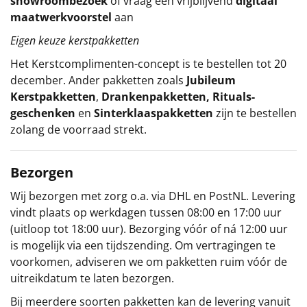
showroombezoek
of vraag een vrijblijvend
digitaal
maatwerkvoorstel
aan
Eigen keuze kerstpakketten
Het
Kerstcomplimenten
-concept
is te bestellen tot 20
december. Ander pakketten zoals
Jubileum
Kerstpakketten
,
Drankenpakketten
,
Rituals-
geschenken
en
Sinterklaaspakketten
zijn te bestellen
zolang de voorraad strekt.
Bezorgen
Wij bezorgen met zorg o.a. via DHL en PostNL. Levering
vindt plaats op werkdagen tussen 08:00 en 17:00 uur
(uitloop tot 18:00 uur). Bezorging vóór of ná 12:00 uur
is mogelijk via een tijdszending. Om vertragingen te
voorkomen, adviseren we om pakketten ruim vóór de
uitreikdatum te laten bezorgen.
Bij meerdere soorten pakketten kan de levering vanuit