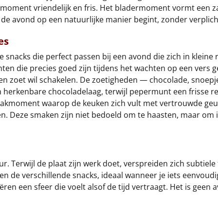
 moment vriendelijk en fris. Het bladermoment vormt een za
de avond op een natuurlijke manier begint, zonder verplich
es
ie snacks die perfect passen bij een avond die zich in klei
n die precies goed zijn tijdens het wachten op een vers ge
ig en zoet wil schakelen. De zoetigheden — chocolade, snoe
 herkenbare chocoladelaag, terwijl pepermunt een frisse re
 bakmoment waarop de keuken zich vult met vertrouwde geu
n. Deze smaken zijn niet bedoeld om te haasten, maar om in
r. Terwijl de plaat zijn werk doet, verspreiden zich subtiel
n de verschillende snacks, ideaal wanneer je iets eenvoudi
ren een sfeer die voelt alsof de tijd vertraagt. Het is geen 