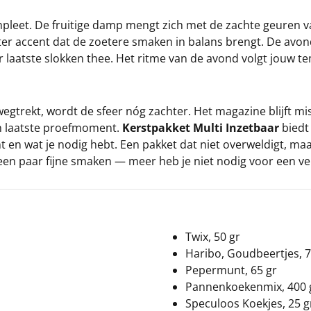
leet. De fruitige damp mengt zich met de zachte geuren va
ter accent dat de zoetere smaken in balans brengt. De avond
aar laatste slokken thee. Het ritme van de avond volgt jouw 
egtrekt, wordt de sfeer nóg zachter. Het magazine blijft mi
en laatste proefmoment.
Kerstpakket Multi Inzetbaar
biedt
ent en wat je nodig hebt. Een pakket dat niet overweldigt, 
e, een paar fijne smaken — meer heb je niet nodig voor een 
Twix, 50 gr
Haribo, Goudbeertjes, 7
Pepermunt, 65 gr
Pannenkoekenmix, 400 
Speculoos Koekjes, 25 g