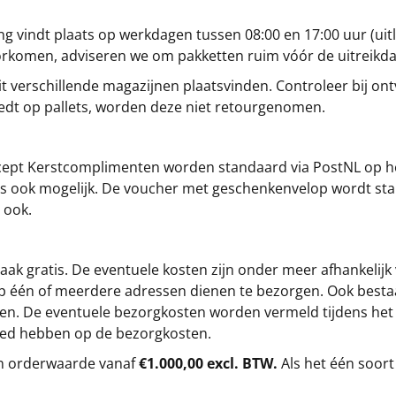
g vindt plaats op werkdagen tussen 08:00 en 17:00 uur (uitl
oorkomen, adviseren we om pakketten ruim vóór de uitreikd
t verschillende magazijnen plaatsvinden. Controleer bij ontv
iedt op pallets, worden deze niet retourgenomen.
cept
Kerstcomplimenten
worden standaard via PostNL op h
s is ook mogelijk. De voucher met geschenkenvelop wordt sta
 ook.
ak gratis. De eventuele kosten zijn onder meer afhankelijk
op één of meerdere adressen dienen te bezorgen. Ook besta
gen. De eventuele bezorgkosten worden vermeld tijdens het be
loed hebben op de bezorgkosten.
en orderwaarde vanaf
€1.000,00 excl. BTW.
Als het één soort