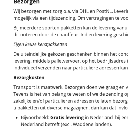
Bezorgen
Wij bezorgen met zorg o.a. via DHL en PostNL. Leverin
mogelijk via een tijdszending. Om vertragingen te v
Bij meerdere soorten pakketten kan de levering vanui
dit noteren door de chauffeur. Indien levering gesch
Eigen keuze kerstpakketten
De uiteindelijke gekozen geschenken binnen het con
levering, middels palletvervoer, op het bedrijfsadre
individueel verzenden naar particuliere adressen kan
Bezorgkosten
Transport is maatwerk. Bezorgen doen we graag en va
Tevens is het van belang te weten of we de zending 
zakelijke en/of particulieren adressen te laten bezor
u pakketten uit diverse magazijnen, dan kan dat inv
Bijvoorbeeld:
Gratis levering
in Nederland bij e
Nederland betreft (excl. Waddeneilanden).