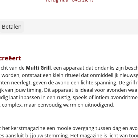
Betalen
creëert
acht van de
Multi Grill
, een apparaat dat ondanks zijn besc
 worden, ontstaat een klein ritueel dat onmiddellijk nieuw
n neerlegt, geven de avond een lichte spanning. De grill no
ijk van jouw timing. Dit apparaat is ideaal voor avonden waa
aat inpassen in een rustig, speels of intiem avondritme. He
et complex, maar eenvoudig warm en uitnodigend.
t het kerstmagazine een mooie overgang tussen dag en avond
ecies aansluit bij jouw stemming. Het magazine is licht van t