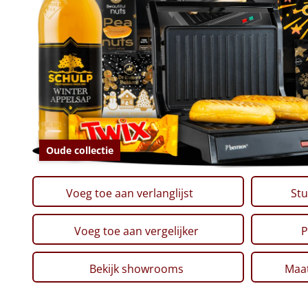
Oude collectie
Voeg toe aan verlanglijst
Stu
Voeg toe aan vergelijker
P
Bekijk showrooms
Maat