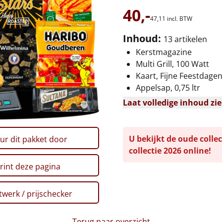
40,-
47,
11
incl. BTW
Inhoud:
13 artikelen
Kerstmagazine
Multi Grill, 100 Watt
Kaart, Fijne Feestdage
Appelsap, 0,75 ltr
Laat volledige inhoud zi
U bekijkt de oude collec
ur dit pakket door
collectie 2026 online!
rint deze pagina
werk / prijschecker
Terug naar overzicht