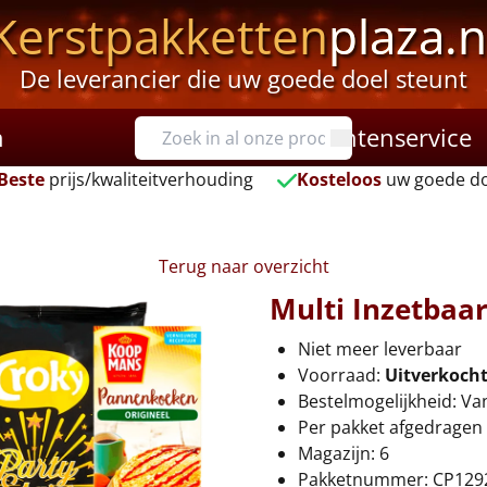
Kerstpakketten
plaza.n
De leverancier die uw goede doel steunt
n
Klantenservice
Beste
prijs/kwaliteitverhouding
Kosteloos
uw goede do
Terug naar overzicht
Multi Inzetbaa
Niet meer leverbaar
Voorraad:
Uitverkoch
Bestelmogelijkheid: Va
Per pakket afgedragen 
Magazijn: 6
Pakketnummer: CP129