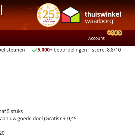
l
0
0
0
Account
Product
Verlang
Wink
el steunen
5.000+
beoordelingen – score: 8.8/10
r
t
naf 5 stuks
aan uw goede doel (Gratis): € 0,45
20