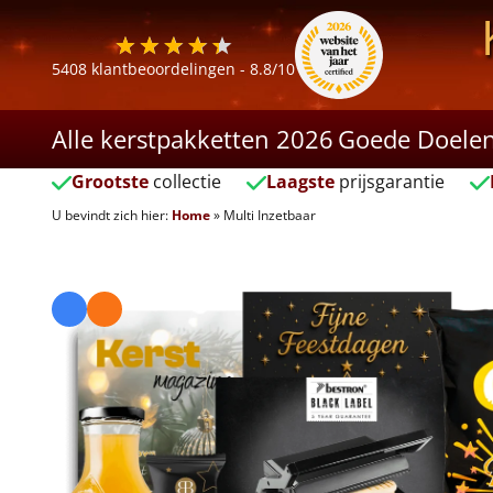
5408
klantbeoordelingen -
8.8
/10
Alle kerstpakketten 2026
Goede Doele
Grootste
collectie
Laagste
prijsgarantie
U bevindt zich hier:
Home
»
Multi Inzetbaar