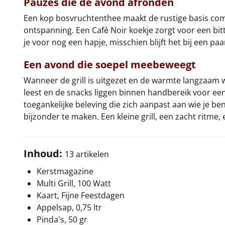
Pauzes die de avond afronden
Een kop bosvruchtenthee maakt de rustige basis comp
ontspanning. Een Café Noir koekje zorgt voor een bit
je voor nog een hapje, misschien blijft het bij een p
Een avond die soepel meebeweegt
Wanneer de grill is uitgezet en de warmte langzaam w
leest en de snacks liggen binnen handbereik voor e
toegankelijke beleving die zich aanpast aan wie je b
bijzonder te maken. Een kleine grill, een zacht ritm
Inhoud:
13 artikelen
Kerstmagazine
Multi Grill, 100 Watt
Kaart, Fijne Feestdagen
Appelsap, 0,75 ltr
Pinda's, 50 gr