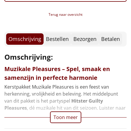
Borrelplank
Terug naar overzicht
Warmtekussen
NIEUW
Slowcooker
POPULAIR
Omschrijving
Bestellen
Bezorgen
Betalen
Noodradio
NIEUW
Omschrijving:
Deken (fleece plaid)
Muzikale Pleasures – Spel, smaak en
Alle artikelen
samenzijn in perfecte harmonie
Overige
Kerstpakket Muzikale Pleasures is een feest van
herkenning, vrolijkheid en beleving. Het middelpunt
Ideeën
van dit pakket is het partyspel
Hitster Guilty
Pleasures
, dé muzikale hit van dit seizoen. Luister naar
Personeel
Toon meer
Doe het zelf