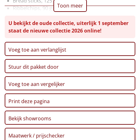
Bread sticks, 125 gr
Toon meer
Ribbelchips, 90 gr
Leuke
Pasta penne, 400 gr
U bekijkt de oude collectie, uiterlijk 1 september
Pretzelsticks XXL, 200 gr
Goedkope
staat de nieuwe collectie 2026 online!
Borrelnoten, 'Nacho Cheese', 100 gr
Haverkoeken, 135 gr
Uniek
Popcorn, 90 gr
Voeg toe aan verlanglijst
Passata tomatensaus, 330 gr
Alle thema's
Nougat, 130 gr
Stuur dit pakket door
Artikel
Knoflookbroodjes, 150 gr
Tomatensoep, 450 ml
Hitster
Chocolade boomhangers, 87,5 gr
NIEUW
Voeg toe aan vergelijker
Kerstkaart
Pizzarette
Kerstmagazine
Print deze pagina
Verpakt in een feestelijke kerstdoos, 39 x 29 x 30 cm
Tas
Bekijk showrooms
Wake up light
NIEUW
Maatwerk / prijschecker