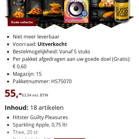
€75 tot €100
€100 en hoger
Oude collectie
Alle kerstpakketten 2026
Niet meer leverbaar
Voorraad:
Uitverkocht
Thema
Bestelmogelijkheid: Vanaf 5 stuks
Per pakket afgedragen aan uw goede doel (Gratis):
Origineel
€ 0,60
Magazijn: 15
Rituals
Pakketnummer: HS75070
Luxe
55,-
63,
04
incl. BTW
Mannen
Inhoud:
18 artikelen
Hitster Guilty Pleasures
Vrouwen
Sparkling Apple, 0,75 ltr
Thee, 20 st
Duurzaam