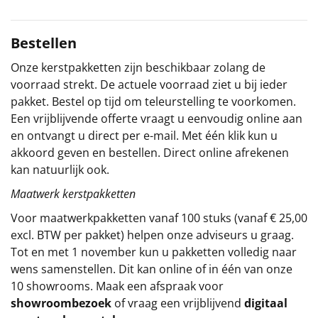
Sinterklaaspakketten
Bestellen
Particulier
Onze kerstpakketten zijn beschikbaar zolang de
voorraad strekt. De actuele voorraad ziet u bij ieder
Kerstgeschenken 2026
pakket. Bestel op tijd om teleurstelling te voorkomen.
Een vrijblijvende offerte vraagt u eenvoudig online aan
Relatiegeschenken
en ontvangt u direct per e-mail. Met één klik kun u
akkoord geven en bestellen. Direct online afrekenen
Cadeaubon
kan natuurlijk ook.
Per stuk
Maatwerk kerstpakketten
Voor maatwerkpakketten vanaf 100 stuks (vanaf € 25,00
Alle overige
excl. BTW per pakket) helpen onze adviseurs u graag.
Tot en met 1 november kun u pakketten volledig naar
wens samenstellen. Dit kan online of in één van onze
10 showrooms. Maak een afspraak voor
showroombezoek
of vraag een vrijblijvend
digitaal