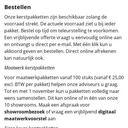
Bestellen
Sinterklaaspakketten
Onze kerstpakketten zijn beschikbaar zolang de
Particulier
voorraad strekt. De actuele voorraad ziet u bij ieder
pakket. Bestel op tijd om teleurstelling te voorkomen.
Kerstgeschenken 2026
Een vrijblijvende offerte vraagt u eenvoudig online aan
en ontvangt u direct per e-mail. Met één klik kun u
Relatiegeschenken
akkoord geven en bestellen. Direct online afrekenen
kan natuurlijk ook.
Cadeaubon
Maatwerk kerstpakketten
Voor maatwerkpakketten vanaf 100 stuks (vanaf € 25,00
Per stuk
excl. BTW per pakket) helpen onze adviseurs u graag.
Tot en met 1 november kun u pakketten volledig naar
Alle overige
wens samenstellen. Dit kan online of in één van onze
10 showrooms. Maak een afspraak voor
showroombezoek
of vraag een vrijblijvend
digitaal
maatwerkvoorstel
aan