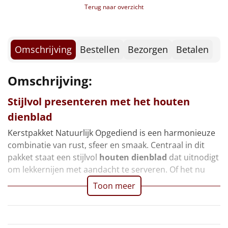
Borrelplank
Terug naar overzicht
Verpakt in een feestelijke kerstdoos, 49 x 39 x 27 cm
Warmtekussen
NIEUW
Omschrijving
Bestellen
Bezorgen
Betalen
Slowcooker
POPULAIR
Noodradio
Omschrijving:
NIEUW
Stijlvol presenteren met het houten
Deken (fleece plaid)
dienblad
Alle artikelen
Kerstpakket Natuurlijk Opgediend is een harmonieuze
combinatie van rust, sfeer en smaak. Centraal in dit
Overige
pakket staat een stijlvol
houten dienblad
dat uitnodigt
om lekkernijen met aandacht te serveren. Of het nu
Ideeën
Toon meer
Personeel
Doe het zelf