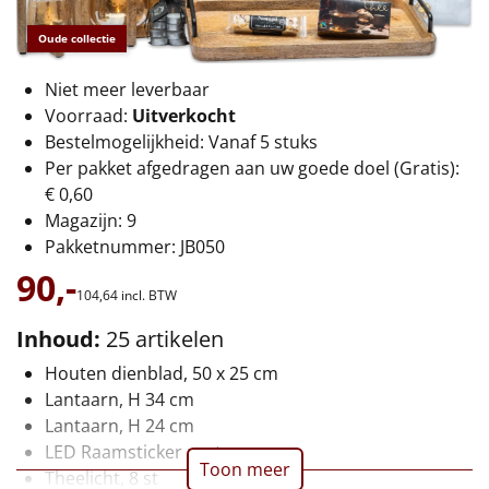
€75 tot €100
Oude collectie
€100 en hoger
Niet meer leverbaar
Alle kerstpakketten 2026
Voorraad:
Uitverkocht
Bestelmogelijkheid: Vanaf 5 stuks
Thema
Per pakket afgedragen aan uw goede doel (Gratis):
€ 0,60
Origineel
Magazijn: 9
Pakketnummer: JB050
Rituals
90,-
104,
64
incl. BTW
Luxe
Inhoud:
25 artikelen
Mannen
Houten dienblad, 50 x 25 cm
Lantaarn, H 34 cm
Vrouwen
Lantaarn, H 24 cm
LED Raamsticker party
Toon meer
Duurzaam
Theelicht, 8 st