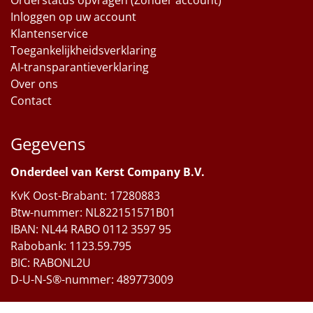
Orderstatus opvragen (Zonder account)
Inloggen op uw account
Klantenservice
Toegankelijkheidsverklaring
AI-transparantieverklaring
Over ons
Contact
Gegevens
Onderdeel van Kerst Company B.V.
KvK Oost-Brabant: 17280883
Btw-nummer: NL822151571B01
IBAN: NL44 RABO 0112 3597 95
Rabobank: 1123.59.795
BIC: RABONL2U
D-U-N-S®-nummer: 489773009