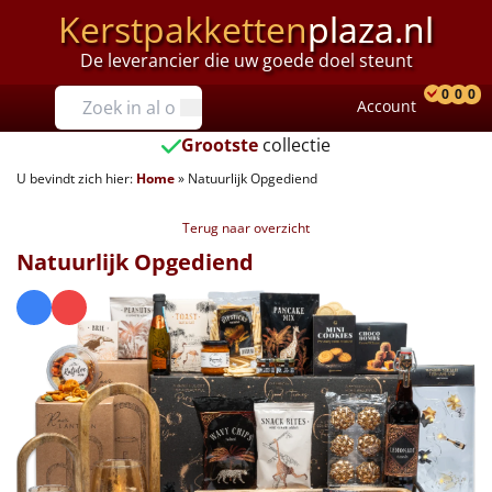
Kerstpakketten
plaza.nl
De leverancier die uw goede doel steunt
Prijzen
0
0
0
Account
Prod
Ver
W
Tot €25
Grootste
collectie
U bevindt zich hier:
Home
»
Natuurlijk Opgediend
€25 tot €35
Terug naar overzicht
€35 tot €40
Natuurlijk Opgediend
€40 tot €45
€45 tot €50
€50 tot €55
€55 tot €75