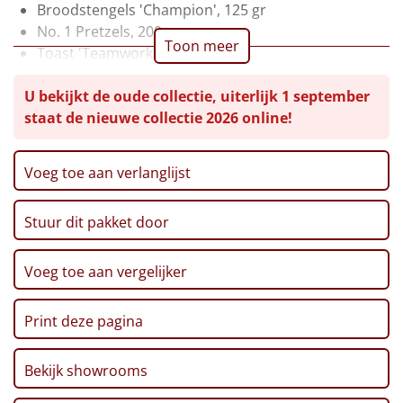
Broodstengels 'Champion', 125 gr
Leuke
No. 1 Pretzels, 200 gr
Toon meer
Toast 'Teamwork', 100 gr
Goedkope
Pannenkoekenmix 'Success', 180 gr
U bekijkt de oude collectie, uiterlijk 1 september
Tomatentapenade, 90 gr
Uniek
staat de nieuwe collectie 2026 online!
Groene pesto, 106 ml
Paté, 70 gr
Alle thema's
Rode wijn, Anejo Merlot, 0,75 ltr
Voeg toe aan verlanglijst
Appelsap, 0,75 ltr
Artikel
Team Magazine
Stuur dit pakket door
CenterParcs Voucher
Hitster
NIEUW
Postcode Loterij Lot
Verpakt in een feestelijke kerstdoos, 39 x 29 x 23 cm
Voeg toe aan vergelijker
Pizzarette
Print deze pagina
Tas
Wake up light
Bekijk showrooms
NIEUW