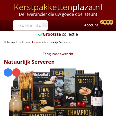
Kerstpakketten
plaza.nl
De leverancier die uw goede doel steunt
Prijzen
0
0
0
Account
Prod
Ver
W
Tot €25
Grootste
collectie
U bevindt zich hier:
Home
»
Natuurlijk Serveren
€25 tot €35
Terug naar overzicht
€35 tot €40
Natuurlijk Serveren
€40 tot €45
€45 tot €50
€50 tot €55
€55 tot €75