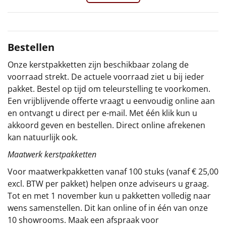
Sinterklaaspakketten
Particulier
Bestellen
Onze kerstpakketten zijn beschikbaar zolang de
Kerstgeschenken 2026
voorraad strekt. De actuele voorraad ziet u bij ieder
pakket. Bestel op tijd om teleurstelling te voorkomen.
Relatiegeschenken
Een vrijblijvende offerte vraagt u eenvoudig online aan
en ontvangt u direct per e-mail. Met één klik kun u
Cadeaubon
akkoord geven en bestellen. Direct online afrekenen
kan natuurlijk ook.
Per stuk
Maatwerk kerstpakketten
Alle overige
Voor maatwerkpakketten vanaf 100 stuks (vanaf € 25,00
excl. BTW per pakket) helpen onze adviseurs u graag.
Tot en met 1 november kun u pakketten volledig naar
wens samenstellen. Dit kan online of in één van onze
10 showrooms. Maak een afspraak voor