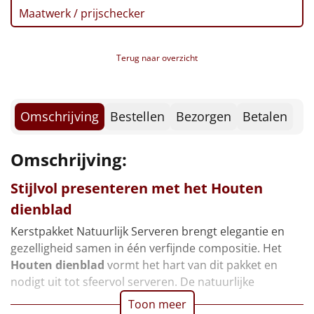
Borrelplank
Maatwerk / prijschecker
Warmtekussen
NIEUW
Terug naar overzicht
Slowcooker
POPULAIR
Noodradio
NIEUW
Omschrijving
Bestellen
Bezorgen
Betalen
Deken (fleece plaid)
Omschrijving:
Alle artikelen
Stijlvol presenteren met het
Houten
Overige
dienblad
Kerstpakket Natuurlijk Serveren brengt elegantie en
Ideeën
gezelligheid samen in één verfijnde compositie. Het
Houten dienblad
vormt het hart van dit pakket en
Personeel
nodigt uit tot sfeervol serveren. De natuurlijke
Doe het zelf
Toon meer