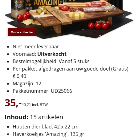
€75 tot €100
€100 en hoger
Alle kerstpakketten 2026
Oude collectie
Thema
Niet meer leverbaar
Voorraad:
Uitverkocht
Origineel
Bestelmogelijkheid: Vanaf 5 stuks
Per pakket afgedragen aan uw goede doel (Gratis):
Rituals
€ 0,40
Magazijn: 12
Luxe
Pakketnummer: UD25066
35,-
Mannen
40,
21
incl. BTW
Inhoud:
15 artikelen
Vrouwen
Houten dienblad, 42 x 22 cm
Duurzaam
Haverkoekjes 'Amazing', 135 gr