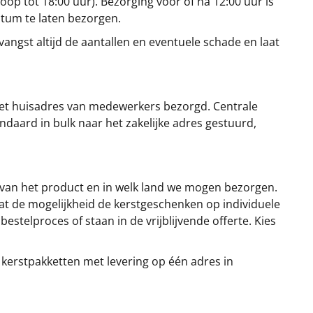
oop tot 18:00 uur). Bezorging vóór of ná 12:00 uur is
atum te laten bezorgen.
angst altijd de aantallen en eventuele schade en laat
et huisadres van medewerkers bezorgd. Centrale
ndaard in bulk naar het zakelijke adres gestuurd,
 van het product en in welk land we mogen bezorgen.
at de mogelijkheid de kerstgeschenken op individuele
stelproces of staan in de vrijblijvende offerte. Kies
 kerstpakketten met levering op één adres in