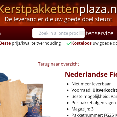
Kerstpakketten
plaza.n
De leverancier die uw goede doel steunt
n
Klantenservice
Beste
prijs/kwaliteitverhouding
Kosteloos
uw goede do
Terug naar overzicht
Nederlandse Fi
Niet meer leverbaar
Voorraad:
Uitverkoch
Bestelmogelijkheid: Va
Per pakket afgedragen 
Magazijn: 3
Pakketnummer: FG251