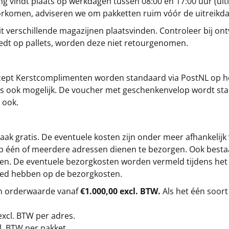
g vindt plaats op werkdagen tussen 08:00 en 17:00 uur (uitl
oorkomen, adviseren we om pakketten ruim vóór de uitreikd
t verschillende magazijnen plaatsvinden. Controleer bij ontv
iedt op pallets, worden deze niet retourgenomen.
cept
Kerstcomplimenten
worden standaard via PostNL op h
s is ook mogelijk. De voucher met geschenkenvelop wordt sta
 ook.
ak gratis. De eventuele kosten zijn onder meer afhankelijk
op één of meerdere adressen dienen te bezorgen. Ook besta
gen. De eventuele bezorgkosten worden vermeld tijdens het be
loed hebben op de bezorgkosten.
en orderwaarde vanaf
€1.000,00 excl. BTW.
Als het één soort
excl. BTW
per adres.
l. BTW per pakket.