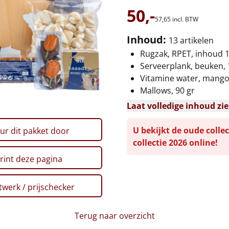
50,-
57,
65
incl. BTW
Inhoud:
13 artikelen
Rugzak, RPET, inhoud 16
Serveerplank, beuken, 
Vitamine water, mango g
Mallows, 90 gr
Laat volledige inhoud zi
U bekijkt de oude collec
ur dit pakket door
collectie 2026 online!
rint deze pagina
werk / prijschecker
Terug naar overzicht