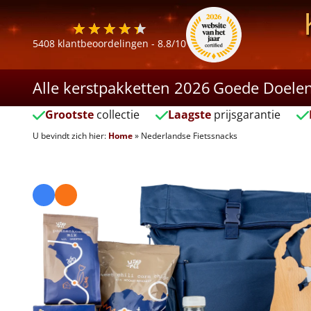
5408
klantbeoordelingen -
8.8
/10
Alle kerstpakketten 2026
Goede Doele
Grootste
collectie
Laagste
prijsgarantie
U bevindt zich hier:
Home
»
Nederlandse Fietssnacks