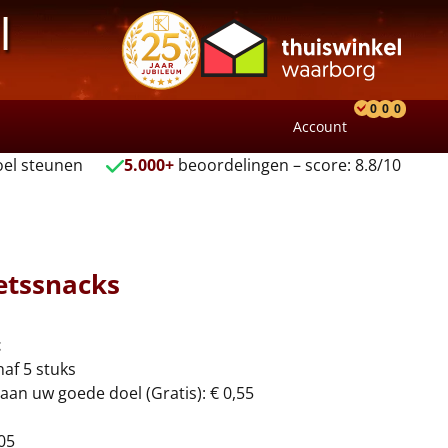
l
0
0
0
Account
Product
Verlang
Wink
el steunen
5.000+
beoordelingen – score: 8.8/10
etssnacks
t
naf 5 stuks
aan uw goede doel (Gratis): € 0,55
05