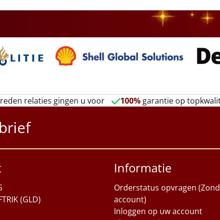
reden relaties gingen u voor
100%
garantie op topkwalit
brief
t
Informatie
5
Orderstatus opvragen (Zond
FTRIK (GLD)
account)
Inloggen op uw account