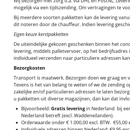
Wij bezorgen met zorg o.a. via DHL en PostNL. Leverin
mogelijk via een tijdszending. Om vertragingen te v
Bij meerdere soorten pakketten kan de levering vanui
dit noteren door de chauffeur. Indien levering gesch
Eigen keuze kerstpakketten
De uiteindelijke gekozen geschenken binnen het con
levering, middels palletvervoer, op het bedrijfsadre
individueel verzenden naar particuliere adressen kan
Bezorgkosten
Transport is maatwerk. Bezorgen doen we graag en va
Tevens is het van belang te weten of we de zending 
zakelijke en/of particulieren adressen te laten bezor
u pakketten uit diverse magazijnen, dan kan dat inv
Bijvoorbeeld:
Gratis levering
in Nederland bij e
Nederland betreft (excl. Waddeneilanden).
Orderwaarde onder €
1.000,00
excl. BTW.
€55,00 
Individuele adressen binnen Nederland: €9,95 exc