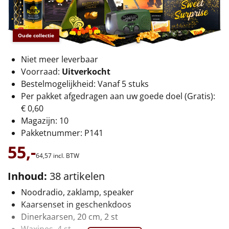
€75 tot €100
€100 en hoger
Oude collectie
Alle kerstpakketten 2026
Niet meer leverbaar
Voorraad:
Uitverkocht
Thema
Bestelmogelijkheid: Vanaf 5 stuks
Per pakket afgedragen aan uw goede doel (Gratis):
Origineel
€ 0,60
Magazijn: 10
Rituals
Pakketnummer: P141
55,-
Luxe
64,
57
incl. BTW
Mannen
Inhoud:
38 artikelen
Noodradio, zaklamp, speaker
Vrouwen
Kaarsenset in geschenkdoos
Dinerkaarsen, 20 cm, 2 st
Duurzaam
Waxines, 4 st