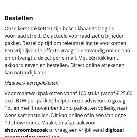
Sinterklaaspakketten
Bestellen
Particulier
Onze kerstpakketten zijn beschikbaar zolang de
voorraad strekt. De actuele voorraad ziet u bij ieder
Kerstgeschenken 2026
pakket. Bestel op tijd om teleurstelling te voorkomen.
Een vrijblijvende offerte vraagt u eenvoudig online aan
Relatiegeschenken
en ontvangt u direct per e-mail. Met één klik kun u
akkoord geven en bestellen. Direct online afrekenen
Cadeaubon
kan natuurlijk ook.
Maatwerk kerstpakketten
Per stuk
Voor maatwerkpakketten vanaf 100 stuks (vanaf € 25,00
Alle overige
excl. BTW per pakket) helpen onze adviseurs u graag.
Tot en met 1 november kun u pakketten volledig naar
wens samenstellen. Dit kan online of in één van onze
10 showrooms. Maak een afspraak voor
showroombezoek
of vraag een vrijblijvend
digitaal