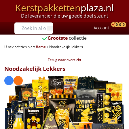
Kerstpakketten
plaza.nl
De leverancier die uw goede doel steunt
Prijzen
0
0
0
Account
Prod
Ver
W
Tot €25
Grootste
collectie
U bevindt zich hier:
Home
»
Noodzakelijk Lekkers
€25 tot €35
Terug naar overzicht
€35 tot €40
Noodzakelijk Lekkers
€40 tot €45
€45 tot €50
€50 tot €55
€55 tot €75