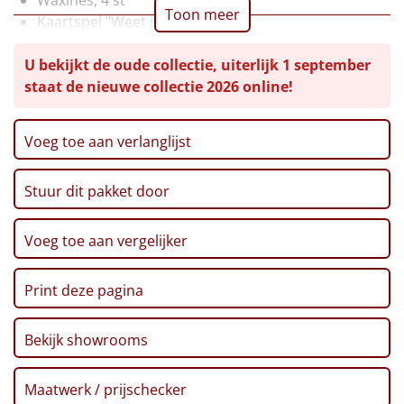
Toon meer
Kaartspel "Weet jij het?"
Leuke
Servetten, 8 st
U bekijkt de oude collectie, uiterlijk 1 september
Sparkling druivensap, 0,75 ltr
Goedkope
staat de nieuwe collectie 2026 online!
Appelsap, 0,2 ltr
Thee, 5 st
Uniek
Pretzels, 40 gr
Voeg toe aan verlanglijst
Stroopwafel, 32 gr, 2 st
Alle thema's
Haribo goudbeertjes, 75 gr
Stuur dit pakket door
Pralines, chocolade hazelnoot, 110 gr
Artikel
Koekreep, 110 gr
Popcorn, 70 gr
Hitster
Voeg toe aan vergelijker
NIEUW
Pinda's, 50 gr
Ribbelchips, 90 gr
Pizzarette
Print deze pagina
Kerstkoekjes, 80 gr
Zoutjes, 60 gr
Tas
Bekijk showrooms
Toast, 75 gr
Sweet box inhoud:
Wake up light
NIEUW
Maatwerk / prijschecker
Geschenkdoos 'Sweet Surprise'