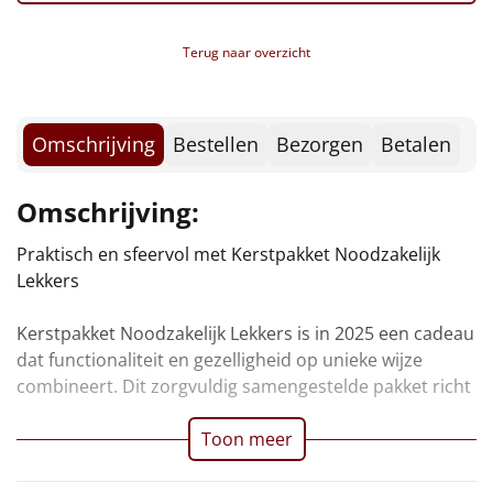
Boterwafels, 10 gr, 3 st
Borrelplank
Kanjers mini
Terug naar overzicht
Speculoos koekjes, 25 gr
Warmtekussen
NIEUW
Haribo goudbeertjes, 10 gr
Nougat, 12 gr
Slowcooker
POPULAIR
Tiny tony chocolonely, mini
Omschrijving
Bestellen
Bezorgen
Betalen
Toblerone, mini
Noodradio
NIEUW
Verpakt in een feestelijke kerstdoos, 39 x 29 x 17,5
Omschrijving:
cm
Deken (fleece plaid)
Praktisch en sfeervol met Kerstpakket Noodzakelijk
Alle artikelen
Lekkers
Overige
Kerstpakket Noodzakelijk Lekkers is in 2025 een cadeau
producten die direct bruikbaar zijn in huis, op reis of
dat functionaliteit en gezelligheid op unieke wijze
tijdens onverwachte momenten. Zo ontstaat een
Ideeën
combineert. Dit zorgvuldig samengestelde pakket richt
pakket dat verder gaat dan lekkernijen alleen: het biedt
Personeel
Toon meer
Doe het zelf