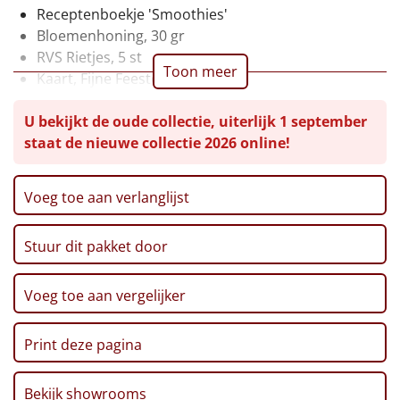
Receptenboekje 'Smoothies'
Leuke
Bloemenhoning, 30 gr
RVS Rietjes, 5 st
Goedkope
Toon meer
Kaart, Fijne Feestdagen
Theelichthouder, 2 st
Uniek
U bekijkt de oude collectie, uiterlijk 1 september
Waxinelichtje, 2 st
staat de nieuwe collectie 2026 online!
Servetten, 20 st
Alle thema's
Appelsap, 200 ml
Thee, 'Cold Brew', 6 x 1,8 gr
Artikel
Voeg toe aan verlanglijst
Bio Speltcracker, 4 st
Aardbeienjam, 30 gr
Hitster
NIEUW
Stuur dit pakket door
Granola, 'Roast it Yourself, 100 gr
Muesli, 250 gr
Pizzarette
Vijgenjam, 30 gr
Voeg toe aan vergelijker
Mix Voor Bananenbrood, 450 gr
Tas
Fruitdessert, Appel-Banaan, 100 gr, 2 st
Print deze pagina
Mueslirepen, Fruit, 2 x 20 gr
Wake up light
NIEUW
Haverkoeken, 135 gr
Bekijk showrooms