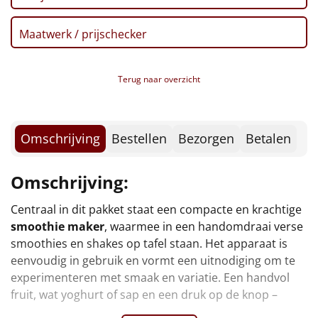
Kerstmagazine 2025
Borrelplank
Verpakt in een feestelijke kerstdoos
Maatwerk / prijschecker
Warmtekussen
NIEUW
Slowcooker
POPULAIR
Terug naar overzicht
Noodradio
NIEUW
Omschrijving
Bestellen
Bezorgen
Betalen
Deken (fleece plaid)
Alle artikelen
Omschrijving:
Overige
Centraal in dit pakket staat een compacte en krachtige
smoothie maker
, waarmee in een handomdraai verse
beginnen. Het is een praktisch hulpmiddel dat snel zijn
Ideeën
smoothies en shakes op tafel staan. Het apparaat is
vaste plek verovert op het aanrecht en waarmee de
eenvoudig in gebruik en vormt een uitnodiging om te
Personeel
experimenteren met smaak en variatie. Een handvol
fruit, wat yoghurt of sap en een druk op de knop –
Doe het zelf