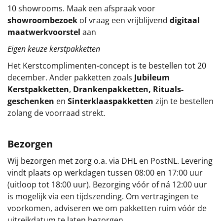
10 showrooms. Maak een afspraak voor
showroombezoek
of vraag een vrijblijvend
digitaal
maatwerkvoorstel
aan
Eigen keuze kerstpakketten
Het
Kerstcomplimenten
-concept
is te bestellen tot 20
december. Ander pakketten zoals
Jubileum
Kerstpakketten
,
Drankenpakketten
,
Rituals-
geschenken
en
Sinterklaaspakketten
zijn te bestellen
zolang de voorraad strekt.
Bezorgen
Wij bezorgen met zorg o.a. via DHL en PostNL. Levering
vindt plaats op werkdagen tussen 08:00 en 17:00 uur
(uitloop tot 18:00 uur). Bezorging vóór of ná 12:00 uur
is mogelijk via een tijdszending. Om vertragingen te
voorkomen, adviseren we om pakketten ruim vóór de
uitreikdatum te laten bezorgen.