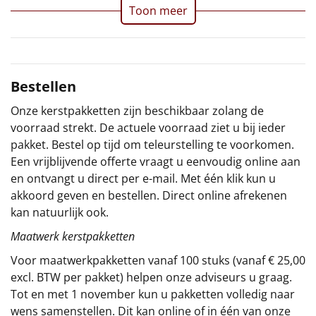
Toon meer
Sinterklaaspakketten
Particulier
Bestellen
Kerstgeschenken 2026
Onze kerstpakketten zijn beschikbaar zolang de
Relatiegeschenken
voorraad strekt. De actuele voorraad ziet u bij ieder
pakket. Bestel op tijd om teleurstelling te voorkomen.
Cadeaubon
Een vrijblijvende offerte vraagt u eenvoudig online aan
en ontvangt u direct per e-mail. Met één klik kun u
Per stuk
akkoord geven en bestellen. Direct online afrekenen
kan natuurlijk ook.
Alle overige
Maatwerk kerstpakketten
Voor maatwerkpakketten vanaf 100 stuks (vanaf € 25,00
excl. BTW per pakket) helpen onze adviseurs u graag.
Tot en met 1 november kun u pakketten volledig naar
wens samenstellen. Dit kan online of in één van onze