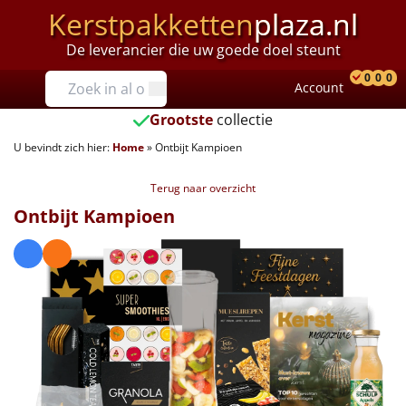
Kerstpakketten
plaza.nl
De leverancier die uw goede doel steunt
Prijzen
0
0
0
Account
Prod
Ver
W
Tot €25
Grootste
collectie
U bevindt zich hier:
Home
»
Ontbijt Kampioen
€25 tot €35
Terug naar overzicht
€35 tot €40
Ontbijt Kampioen
€40 tot €45
€45 tot €50
€50 tot €55
€55 tot €75