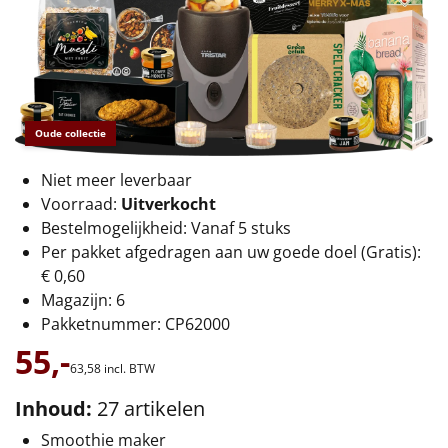
€75 tot €100
€100 en hoger
Alle kerstpakketten 2026
Oude collectie
Thema
Niet meer leverbaar
Origineel
Voorraad:
Uitverkocht
Bestelmogelijkheid: Vanaf 5 stuks
Rituals
Per pakket afgedragen aan uw goede doel (Gratis):
€ 0,60
Luxe
Magazijn: 6
Pakketnummer: CP62000
Mannen
55,-
63,
58
incl. BTW
Vrouwen
Inhoud:
27 artikelen
Duurzaam
Smoothie maker