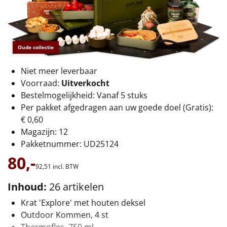
€75 tot €100
€100 en hoger
Oude collectie
Alle kerstpakketten 2026
Niet meer leverbaar
Thema
Voorraad:
Uitverkocht
Bestelmogelijkheid: Vanaf 5 stuks
Origineel
Per pakket afgedragen aan uw goede doel (Gratis):
€ 0,60
Rituals
Magazijn: 12
Pakketnummer: UD25124
Luxe
80,-
92,
51
incl. BTW
Mannen
Inhoud:
26 artikelen
Vrouwen
Krat 'Explore' met houten deksel
Outdoor Kommen, 4 st
Duurzaam