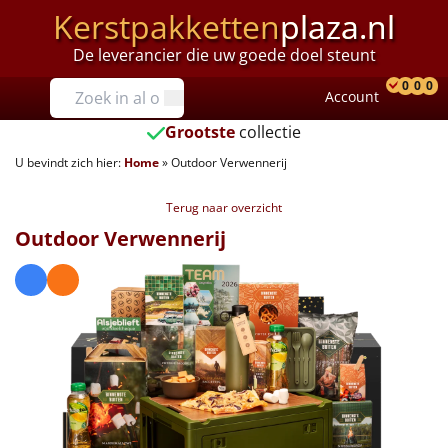
Kerstpakketten
plaza.nl
De leverancier die uw goede doel steunt
Prijzen
0
0
0
Account
Prod
Ver
W
Tot €25
Grootste
collectie
U bevindt zich hier:
Home
»
Outdoor Verwennerij
€25 tot €35
Terug naar overzicht
€35 tot €40
Outdoor Verwennerij
€40 tot €45
€45 tot €50
€50 tot €55
€55 tot €75