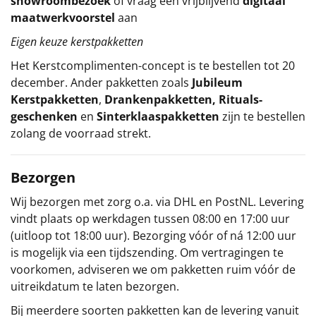
showroombezoek
of vraag een vrijblijvend
digitaal
maatwerkvoorstel
aan
Eigen keuze kerstpakketten
Het
Kerstcomplimenten
-concept
is te bestellen tot 20
december. Ander pakketten zoals
Jubileum
Kerstpakketten
,
Drankenpakketten
,
Rituals-
geschenken
en
Sinterklaaspakketten
zijn te bestellen
zolang de voorraad strekt.
Bezorgen
Wij bezorgen met zorg o.a. via DHL en PostNL. Levering
vindt plaats op werkdagen tussen 08:00 en 17:00 uur
(uitloop tot 18:00 uur). Bezorging vóór of ná 12:00 uur
is mogelijk via een tijdszending. Om vertragingen te
voorkomen, adviseren we om pakketten ruim vóór de
uitreikdatum te laten bezorgen.
Bij meerdere soorten pakketten kan de levering vanuit