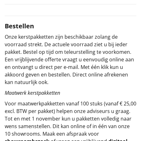
Sinterklaaspakketten
Bestellen
Particulier
Onze kerstpakketten zijn beschikbaar zolang de
Kerstgeschenken 2026
voorraad strekt. De actuele voorraad ziet u bij ieder
pakket. Bestel op tijd om teleurstelling te voorkomen.
Relatiegeschenken
Een vrijblijvende offerte vraagt u eenvoudig online aan
en ontvangt u direct per e-mail. Met één klik kun u
Cadeaubon
akkoord geven en bestellen. Direct online afrekenen
kan natuurlijk ook.
Per stuk
Maatwerk kerstpakketten
Alle overige
Voor maatwerkpakketten vanaf 100 stuks (vanaf € 25,00
excl. BTW per pakket) helpen onze adviseurs u graag.
Tot en met 1 november kun u pakketten volledig naar
wens samenstellen. Dit kan online of in één van onze
10 showrooms. Maak een afspraak voor