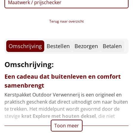
Borrelplank
Maatwerk / prijschecker
Verpakt in een feestelijke kerstdoos, 49 x 39 x 20 cm
Warmtekussen
NIEUW
Terug naar overzicht
Slowcooker
POPULAIR
Noodradio
Omschrijving
Bestellen
Bezorgen
Betalen
NIEUW
Deken (fleece plaid)
Omschrijving:
Alle artikelen
Een cadeau dat buitenleven en comfort
samenbrengt
Overige
Kerstpakket Outdoor Verwennerij is een origineel en
Ideeën
praktisch geschenk dat direct uitnodigt om naar buiten
te trekken. Het middelpunt wordt gevormd door de
Personeel
stevige
krat Explore met houten deksel
, die niet
Toon meer
Doe het zelf