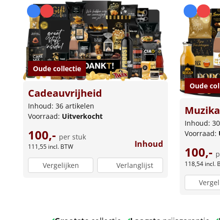
Oude collectie
Oude col
Cadeauvrijheid
Inhoud: 36 artikelen
Muzika
Voorraad:
Uitverkocht
Inhoud: 30
100,-
Voorraad:
per stuk
Inhoud
111,55
incl. BTW
100,-
p
118,54
incl.
Vergelijken
Verlanglijst
Vergel