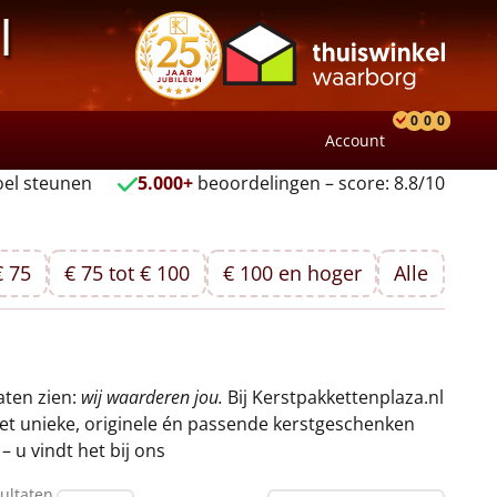
l
0
0
0
Account
Product
Verlang
Wink
el steunen
5.000+
beoordelingen – score: 8.8/10
€ 75
€ 75 tot € 100
€ 100 en hoger
Alle
aten zien:
wij waarderen jou.
Bij Kerstpakkettenplaza.nl
met unieke, originele én passende kerstgeschenken
 u vindt het bij ons
ultaten