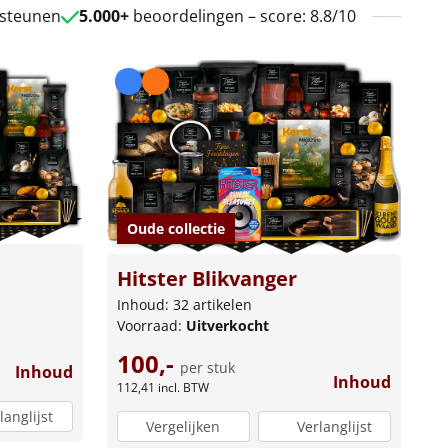
 steunen
5.000+
beoordelingen – score: 8.8/10
Oude collectie
Hitster Blikvanger
Inhoud: 32 artikelen
Voorraad:
Uitverkocht
100,-
per stuk
Inhoud
Inhoud
112,41
incl. BTW
langlijst
Vergelijken
Verlanglijst