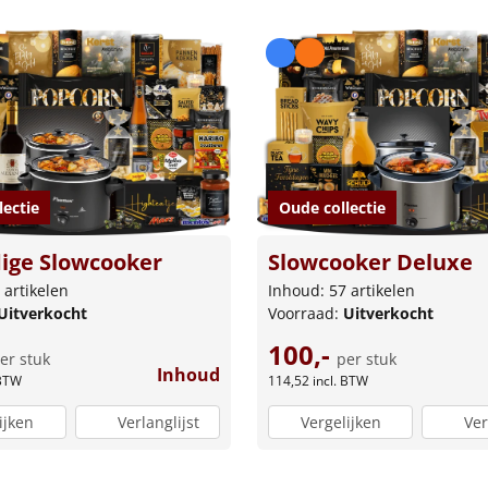
lectie
Oude collectie
ige Slowcooker
Slowcooker Deluxe
 artikelen
Inhoud: 57 artikelen
Uitverkocht
Voorraad:
Uitverkocht
100,-
er stuk
per stuk
Inhoud
 BTW
114,52
incl. BTW
ijken
Verlanglijst
Vergelijken
Ver