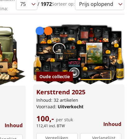
/
1972
Sorteer op:
ina:
Oude collectie
Kersttrend 2025
Inhoud: 32 artikelen
Voorraad:
Uitverkocht
100,-
per stuk
Inhoud
Inhoud
112,41
incl. BTW
Vergelijken
Verlanglijst