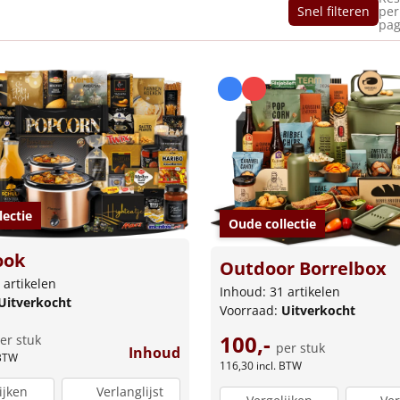
Snel filteren
per
pag
lectie
Oude collectie
ook
Outdoor Borrelbox
 artikelen
Inhoud: 31 artikelen
Uitverkocht
Voorraad:
Uitverkocht
100,-
er stuk
per stuk
Inhoud
 BTW
116,30
incl. BTW
ijken
Verlanglijst