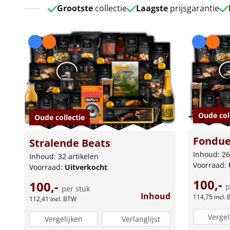
Grootste
collectie
Laagste
prijsgarantie
Oude col
Oude collectie
Fondue
Stralende Beats
Inhoud: 26
Inhoud: 32 artikelen
Voorraad:
Voorraad:
Uitverkocht
100,-
100,-
p
per stuk
Inhoud
114,75
incl.
112,41
incl. BTW
Vergel
Vergelijken
Verlanglijst