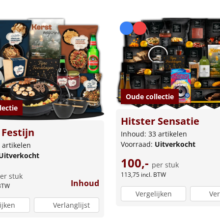
Oude collectie
lectie
Hitster Sensatie
Festijn
Inhoud: 33 artikelen
Voorraad:
Uitverkocht
 artikelen
Uitverkocht
100,-
per stuk
113,75
incl. BTW
er stuk
Inhoud
 BTW
Vergelijken
Ver
ijken
Verlanglijst