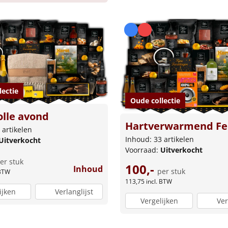
lectie
Oude collectie
olle avond
Hartverwarmend Fe
 artikelen
Inhoud: 33 artikelen
Uitverkocht
Voorraad:
Uitverkocht
er stuk
100,-
Inhoud
per stuk
 BTW
113,75
incl. BTW
ijken
Verlanglijst
Vergelijken
Ver