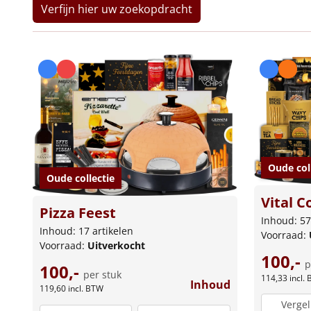
Verfijn hier uw zoekopdracht
Oude col
Oude collectie
Vital C
Pizza Feest
Inhoud: 57
Inhoud: 17 artikelen
Voorraad:
Voorraad:
Uitverkocht
100,-
p
100,-
per stuk
114,33
incl.
Inhoud
119,60
incl. BTW
Vergel