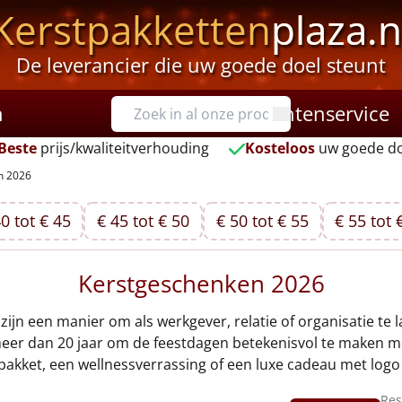
Kerstpakketten
plaza.n
De leverancier die uw goede doel steunt
n
Klantenservice
Beste
prijs/kwaliteitverhouding
Kosteloos
uw goede do
n 2026
0 tot € 45
€ 45 tot € 50
€ 50 tot € 55
€ 55 tot 
Kerstgeschenken 2026
ijn een manier om als werkgever, relatie of organisatie te l
l meer dan 20 jaar om de feestdagen betekenisvol te maken 
pakket, een wellnessverrassing of een luxe cadeau met logo –
Res