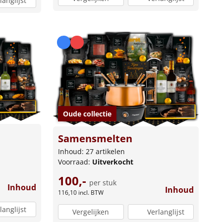
langlijst
Oude collectie
Samensmelten
Inhoud: 27 artikelen
Voorraad:
Uitverkocht
100,-
per stuk
Inhoud
Inhoud
116,10
incl. BTW
langlijst
Vergelijken
Verlanglijst