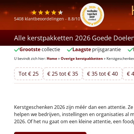
5408
klantbeoordelingen -
8.8
/10
Alle kerstpakketten 2026
Goede Doele
Grootste
collectie
Laagste
prijsgarantie
U bevindt zich hier:
Home
»
Overige kerstpakketten
»
Kerstgeschenke
Tot € 25
€ 25 tot € 35
€ 35 tot € 40
€ 4
Kerstgeschenken 2026 zijn méér dan een attentie. Ze z
helpen we bedrijven, instellingen en organisaties a
2026. Of het nu gaat om een kleine attentie, een food