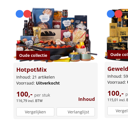
Oude col
Oude collectie
Geweld
HotpotMix
Inhoud: 59
Inhoud: 21 artikelen
Voorraad:
Voorraad:
Uitverkocht
100,-
100,-
p
per stuk
Inhoud
115,01
incl.
116,79
incl. BTW
Vergel
Vergelijken
Verlanglijst