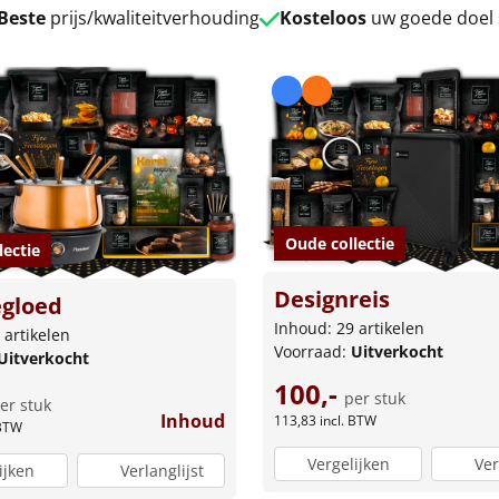
Beste
prijs/kwaliteitverhouding
Kosteloos
uw goede doel
Oude collectie
lectie
Designreis
gloed
Inhoud: 29 artikelen
 artikelen
Voorraad:
Uitverkocht
Uitverkocht
100,-
per stuk
er stuk
Inhoud
113,83
incl. BTW
 BTW
Vergelijken
Ver
ijken
Verlanglijst