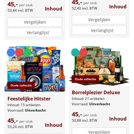
45,-
45,-
per stuk
per stuk
Inhoud
Inhoud
52,40
incl. BTW
53,44
incl. BTW
Vergelijken
Vergelijken
Verlanglijst
Verlanglijst
Oude collectie
Oude collectie
Borrelplezier Deluxe
Feestelijke Hitster
Inhoud: 21 artikelen
Voorraad:
Uitverkocht
Inhoud: 15 artikelen
Voorraad:
Uitverkocht
45,-
per stuk
Inhoud
45,-
50,88
incl. BTW
per stuk
Inhoud
53,24
incl. BTW
Vergelijken