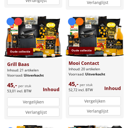
Verlanglijst
Verlanglijst
Oude collectie
Oude collectie
Mooi Contact
Grill Baas
Inhoud: 20 artikelen
Inhoud: 21 artikelen
Voorraad:
Uitverkocht
Voorraad:
Uitverkocht
45,-
45,-
per stuk
per stuk
Inhoud
Inhoud
52,72
incl. BTW
53,01
incl. BTW
Vergelijken
Vergelijken
Verlanglijst
Verlanglijst