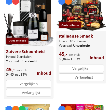
Leuke
Goedkope
Oude collectie
Uniek
Italiaanse Smaak
Oude collectie
Inhoud: 10 artikelen
Alle thema's
Voorraad:
Uitverkocht
Zuivere Schoonheid
45,-
Artikel
per stuk
Inhoud: 5 artikelen
Inhoud
50,84
incl. BTW
Voorraad:
Uitverkocht
Hitster
NIEUW
45,-
Vergelijken
per stuk
Inhoud
54,45
incl. BTW
Pizzarette
Verlanglijst
Vergelijken
Tas
Verlanglijst
Wake up light
NIEUW