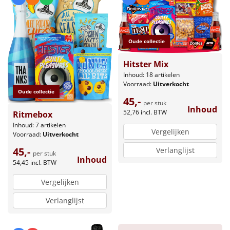
Borrelplank
Warmtekussen
NIEUW
Oude collectie
Slowcooker
POPULAIR
Hitster Mix
Inhoud: 18 artikelen
Noodradio
NIEUW
Voorraad:
Uitverkocht
Oude collectie
45,-
Deken (fleece plaid)
per stuk
Inhoud
52,76
incl. BTW
Ritmebox
Inhoud: 7 artikelen
Alle artikelen
Vergelijken
Voorraad:
Uitverkocht
Overige
45,-
Verlanglijst
per stuk
Inhoud
54,45
incl. BTW
Ideeën
Vergelijken
Personeel
Verlanglijst
Doe het zelf