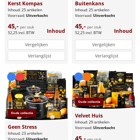
Kerst Kompas
Buitenkans
Inhoud: 25 artikelen
Inhoud: 25 artikelen
Voorraad:
Uitverkocht
Voorraad:
Uitverkocht
45,-
45,-
per stuk
per stuk
Inhoud
Inhoud
52,25
incl. BTW
52,25
incl. BTW
Vergelijken
Vergelijken
Verlanglijst
Verlanglijst
Oude collectie
Oude collectie
Velvet Huis
Inhoud: 29 artikelen
Geen Stress
Voorraad:
Uitverkocht
Inhoud: 23 artikelen
45,-
Voorraad:
Uitverkocht
per stuk