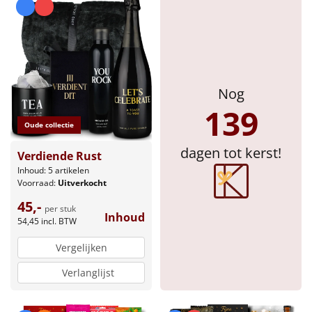
Sinterklaaspakketten
Particulier
Kerstgeschenken 2026
Nog
139
Relatiegeschenken
Oude collectie
dagen tot kerst!
Verdiende Rust
Cadeaubon
Inhoud: 5 artikelen
Voorraad:
Uitverkocht
Per stuk
45,-
per stuk
Inhoud
54,45
incl. BTW
Alle overige
Vergelijken
Verlanglijst