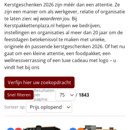
€75 tot €100
Kerstgeschenken 2026 zijn méér dan een attentie. Ze
zijn een manier om als werkgever, relatie of organisatie
€100 en hoger
te laten zien:
wij waarderen jou.
Bij
Kerstpakkettenplaza.nl helpen we bedrijven,
Alle kerstpakketten 2026
instellingen en organisaties al meer dan 20 jaar om de
feestdagen betekenisvol te maken met unieke,
Thema
originele én passende kerstgeschenken 2026. Of het nu
gaat om een kleine attentie, een foodpakket, een
Origineel
wellnessverrassing of een luxe cadeau met logo – u
vindt het bij ons
Rituals
Verfijn hier uw zoekopdracht
Luxe
Resultaten
/
1843
Snel filteren
per
Mannen
pagina:
Sorteer op:
Vrouwen
Duurzaam