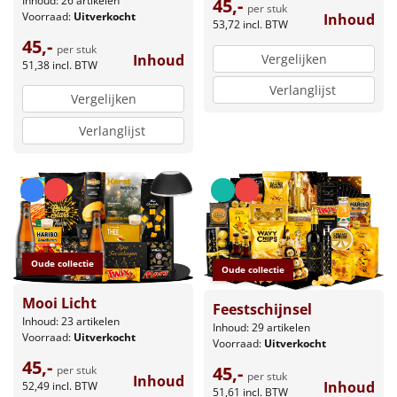
Inhoud: 26 artikelen
45,-
per stuk
Voorraad:
Uitverkocht
Inhoud
53,72
incl. BTW
45,-
per stuk
Inhoud
Vergelijken
51,38
incl. BTW
Verlanglijst
Vergelijken
Verlanglijst
Oude collectie
Oude collectie
Mooi Licht
Feestschijnsel
Inhoud: 23 artikelen
Inhoud: 29 artikelen
Voorraad:
Uitverkocht
Voorraad:
Uitverkocht
45,-
45,-
per stuk
per stuk
Inhoud
Inhoud
52,49
incl. BTW
51,61
incl. BTW