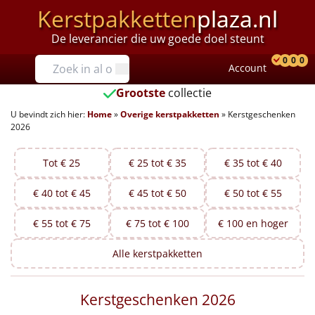
Kerstpakketten
plaza.nl
De leverancier die uw goede doel steunt
Prijzen
0
0
0
Account
Prod
Ver
W
Tot €25
Grootste
collectie
U bevindt zich hier:
Home
»
Overige kerstpakketten
»
Kerstgeschenken
€25 tot €35
2026
€35 tot €40
Tot € 25
€ 25 tot € 35
€ 35 tot € 40
€40 tot €45
€ 40 tot € 45
€ 45 tot € 50
€ 50 tot € 55
€45 tot €50
€ 55 tot € 75
€ 75 tot € 100
€ 100 en hoger
€50 tot €55
Alle
kerstpakketten
€55 tot €75
Kerstgeschenken 2026