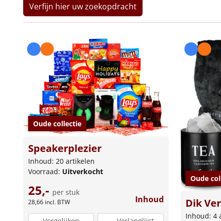
Verfijn hier uw zoekopdracht
Oude collectie
Speakerplezier
Inhoud: 20 artikelen
Voorraad:
Uitverkocht
Oude col
25,-
per stuk
Inhoud
Dik Ve
28,66
incl. BTW
Inhoud: 4 
Vergelijken
Verlanglijst