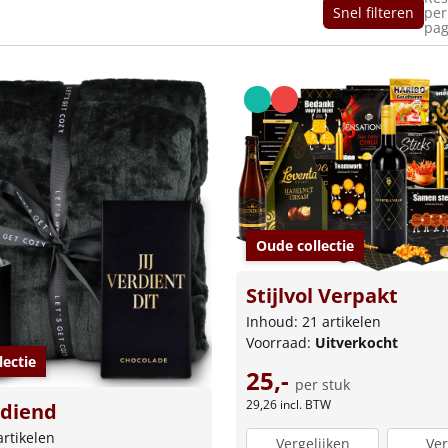
Snel filteren
per
pag
Oude collectie
Stijlvol Verpakt
Inhoud: 21 artikelen
Voorraad:
Uitverkocht
lectie
25,-
per stuk
29,26
incl. BTW
rdiend
artikelen
Vergelijken
Ver