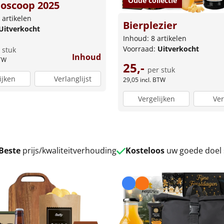
Oude collectie
ioscoop 2025
 artikelen
Bierplezier
Uitverkocht
Inhoud: 8 artikelen
Voorraad:
Uitverkocht
 stuk
Inhoud
BTW
25,-
per stuk
ijken
Verlanglijst
29,05
incl. BTW
Vergelijken
Ver
Beste
prijs/kwaliteitverhouding
Kosteloos
uw goede doel