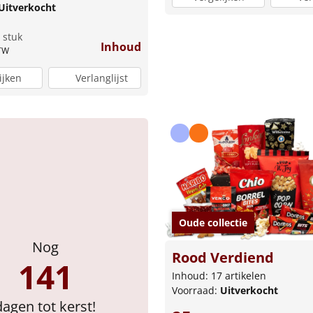
Uitverkocht
 stuk
Inhoud
BTW
ijken
Verlanglijst
Oude collectie
Nog
Rood Verdiend
141
Inhoud: 17 artikelen
Voorraad:
Uitverkocht
dagen tot kerst!