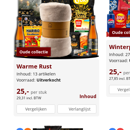
Oude col
Winter
Oude collectie
Inhoud: 27
Voorraad:
Warme Rust
25,-
per
Inhoud: 13 artikelen
27,85
incl. 
Voorraad:
Uitverkocht
25,-
Vergel
per stuk
Inhoud
29,31
incl. BTW
Vergelijken
Verlanglijst