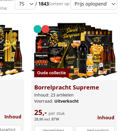
/
1843
Sorteer op:
ina:
Oude collectie
Borrelpracht Supreme
Inhoud: 23 artikelen
Voorraad:
Uitverkocht
25,-
per stuk
Inhoud
Inhoud
28,96
incl. BTW
langlijst
Vergelijken
Verlanglijst