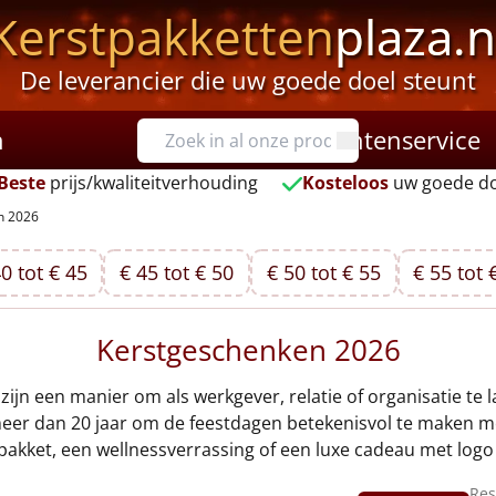
Kerstpakketten
plaza.n
De leverancier die uw goede doel steunt
n
Klantenservice
Beste
prijs/kwaliteitverhouding
Kosteloos
uw goede do
n 2026
0 tot € 45
€ 45 tot € 50
€ 50 tot € 55
€ 55 tot 
Kerstgeschenken 2026
ijn een manier om als werkgever, relatie of organisatie te l
l meer dan 20 jaar om de feestdagen betekenisvol te maken 
pakket, een wellnessverrassing of een luxe cadeau met logo –
Res