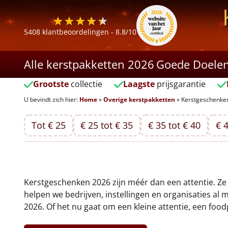
5408
klantbeoordelingen -
8.8
/10
Alle kerstpakketten 2026
Goede Doele
Grootste
collectie
Laagste
prijsgarantie
U bevindt zich hier:
Home
»
Overige kerstpakketten
»
Kerstgeschenke
Tot € 25
€ 25 tot € 35
€ 35 tot € 40
€ 4
Kerstgeschenken 2026 zijn méér dan een attentie. Ze z
helpen we bedrijven, instellingen en organisaties a
2026. Of het nu gaat om een kleine attentie, een food