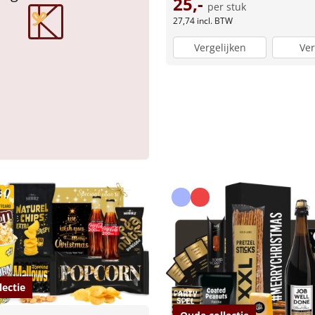
25,-
per stuk
27,74
incl. BTW
Vergelijken
Ver
lectie