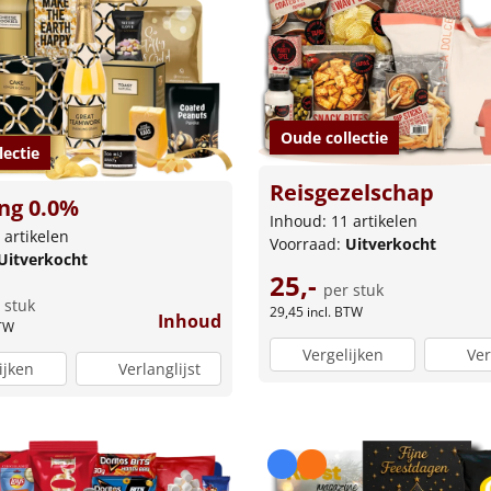
Oude collectie
lectie
Reisgezelschap
ng 0.0%
Inhoud: 11 artikelen
 artikelen
Voorraad:
Uitverkocht
Uitverkocht
25,-
per stuk
 stuk
29,45
incl. BTW
Inhoud
BTW
Vergelijken
Ver
ijken
Verlanglijst