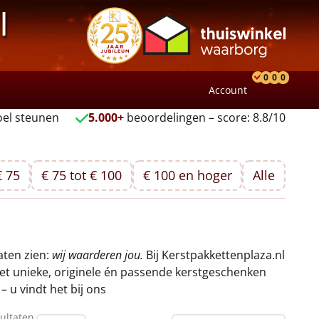
l
0
0
0
Account
Product
Verlang
Wink
el steunen
5.000+
beoordelingen – score: 8.8/10
€ 75
€ 75 tot € 100
€ 100 en hoger
Alle
aten zien:
wij waarderen jou.
Bij Kerstpakkettenplaza.nl
met unieke, originele én passende kerstgeschenken
 u vindt het bij ons
ultaten