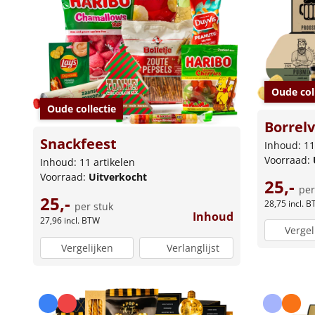
Oude col
Oude collectie
Borrel
Snackfeest
Inhoud: 11
Voorraad:
Inhoud: 11 artikelen
Voorraad:
Uitverkocht
25,-
per
25,-
28,75
incl. 
per stuk
Inhoud
27,96
incl. BTW
Vergel
Vergelijken
Verlanglijst