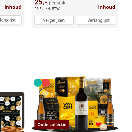
25,-
per stuk
Inhoud
Inhoud
28,54
incl. BTW
langlijst
Vergelijken
Verlanglijst
Oude collectie