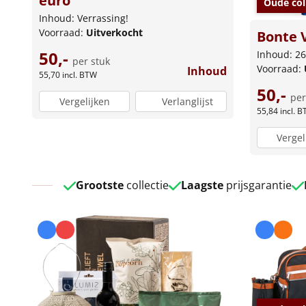
euro
Oude col
Inhoud: Verrassing!
Voorraad:
Uitverkocht
Bonte 
50,-
Inhoud: 26
per stuk
Voorraad:
Inhoud
55,70
incl. BTW
50,-
per
Vergelijken
Verlanglijst
55,84
incl. 
Vergel
Grootste
collectie
Laagste
prijsgarantie