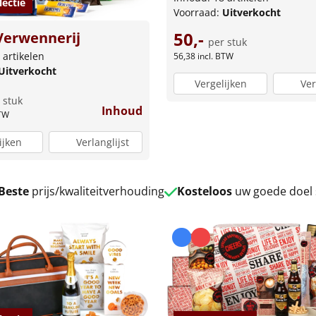
lectie
Voorraad:
Uitverkocht
50,-
Verwennerij
per stuk
 artikelen
56,38
incl. BTW
Uitverkocht
Vergelijken
Ver
 stuk
Inhoud
BTW
ijken
Verlanglijst
Beste
prijs/kwaliteitverhouding
Kosteloos
uw goede doel