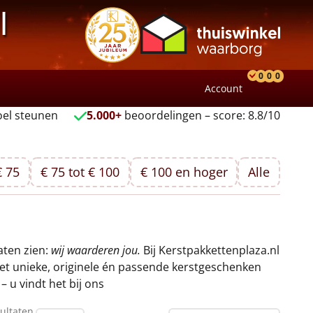
l
0
0
0
Account
Product
Verlang
Wink
el steunen
5.000+
beoordelingen – score: 8.8/10
€ 75
€ 75 tot € 100
€ 100 en hoger
Alle
aten zien:
wij waarderen jou.
Bij Kerstpakkettenplaza.nl
met unieke, originele én passende kerstgeschenken
 u vindt het bij ons
ultaten