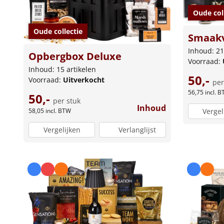
Oude col
Oude collectie
Smaakv
Inhoud: 21
Opbergbox Deluxe
Voorraad:
Inhoud: 15 artikelen
50,-
Voorraad:
Uitverkocht
per
56,75
incl. 
50,-
per stuk
Inhoud
58,05
incl. BTW
Vergel
Vergelijken
Verlanglijst