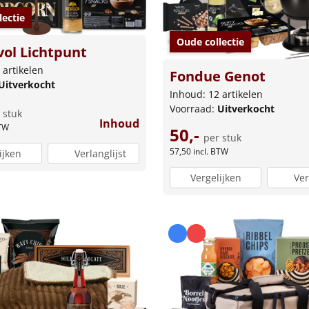
lectie
Oude collectie
ol Lichtpunt
 artikelen
Fondue Genot
Uitverkocht
Inhoud: 12 artikelen
Voorraad:
Uitverkocht
 stuk
Inhoud
BTW
50,-
per stuk
57,50
incl. BTW
ijken
Verlanglijst
Vergelijken
Ver