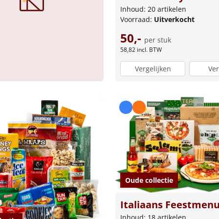
Inhoud: 20 artikelen
Voorraad:
Uitverkocht
50,-
per stuk
58,82
incl. BTW
Vergelijken
Ver
Oude collectie
Italiaans Feestmen
Inhoud: 18 artikelen