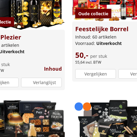
Oude collectie
lectie
Feestelijke Borrel
 Plezier
Inhoud: 60 artikelen
Voorraad:
Uitverkocht
 artikelen
Uitverkocht
50,-
per stuk
55,64
incl. BTW
 stuk
Inhoud
BTW
Vergelijken
Ver
ijken
Verlanglijst