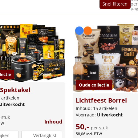
Snel filteren
per
pag
lectie
Oude collectie
Spektakel
 artikelen
Lichtfeest Borrel
Uitverkocht
Inhoud: 15 artikelen
Voorraad:
Uitverkocht
 stuk
Inhoud
BTW
50,-
per stuk
58,06
incl. BTW
ijken
Verlanglijst