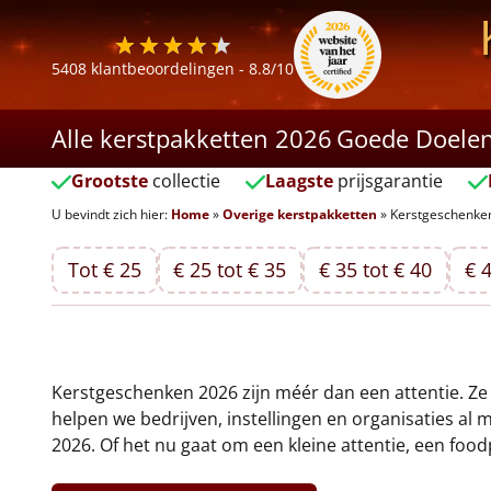
5408
klantbeoordelingen -
8.8
/10
Alle kerstpakketten 2026
Goede Doele
Grootste
collectie
Laagste
prijsgarantie
U bevindt zich hier:
Home
»
Overige kerstpakketten
»
Kerstgeschenke
Tot € 25
€ 25 tot € 35
€ 35 tot € 40
€ 4
Kerstgeschenken 2026 zijn méér dan een attentie. Ze z
helpen we bedrijven, instellingen en organisaties a
2026. Of het nu gaat om een kleine attentie, een food