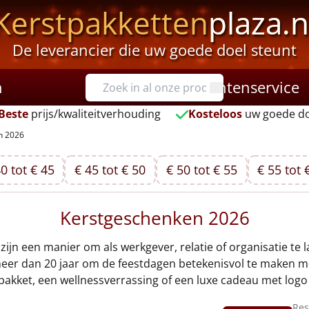
Kerstpakketten
plaza.n
De leverancier die uw goede doel steunt
n
Klantenservice
Beste
prijs/kwaliteitverhouding
Kosteloos
uw goede do
n 2026
0 tot € 45
€ 45 tot € 50
€ 50 tot € 55
€ 55 tot 
Kerstgeschenken 2026
ijn een manier om als werkgever, relatie of organisatie te l
l meer dan 20 jaar om de feestdagen betekenisvol te maken 
pakket, een wellnessverrassing of een luxe cadeau met logo –
Res