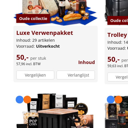
Oude collectie
Oude col
Luxe Verwenpakket
Trolley
Inhoud: 29 artikelen
Inhoud: 14
Voorraad:
Uitverkocht
Voorraad:
50,-
50,-
per stuk
per
Inhoud
57,96
incl. BTW
59,63
incl. 
Vergelijken
Verlanglijst
Vergel