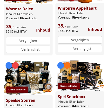
Winterse Appeltaart
Warmte Delen
Inhoud: 16 artikelen
Inhoud: 14 artikelen
Voorraad:
Uitverkocht
Voorraad:
Uitverkocht
35,-
35,-
per stuk
per stuk
Inhoud
Inhoud
38,80
incl. BTW
39,89
incl. BTW
Vergelijken
Vergelijken
Verlanglijst
Verlanglijst
Oude collectie
Oude collectie
Spel Snackbox
Speelse Sterren
Inhoud: 15 artikelen
Inhoud: 18 artikelen
Voorraad:
Uitverkocht