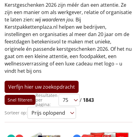
€75 tot €100
Kerstgeschenken 2026 zijn méér dan een attentie. Ze
zijn een manier om als werkgever, relatie of organisatie
€100 en hoger
te laten zien:
wij waarderen jou.
Bij
Kerstpakkettenplaza.nl helpen we bedrijven,
Alle kerstpakketten 2026
instellingen en organisaties al meer dan 20 jaar om de
feestdagen betekenisvol te maken met unieke,
Thema
originele én passende kerstgeschenken 2026. Of het nu
gaat om een kleine attentie, een foodpakket, een
Origineel
wellnessverrassing of een luxe cadeau met logo – u
vindt het bij ons
Rituals
Verfijn hier uw zoekopdracht
Luxe
Resultaten
/
1843
Snel filteren
per
Mannen
pagina:
Sorteer op:
Vrouwen
Duurzaam