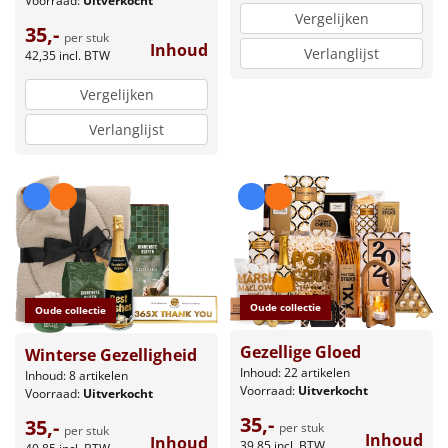
Voorraad:
Uitverkocht
Vergelijken
35,-
per stuk
Inhoud
Verlanglijst
42,35
incl. BTW
Vergelijken
Verlanglijst
Oude collectie
Oude collectie
Gezellige Gloed
Winterse Gezelligheid
Inhoud: 22 artikelen
Inhoud: 8 artikelen
Voorraad:
Uitverkocht
Voorraad:
Uitverkocht
35,-
35,-
per stuk
per stuk
Inhoud
Inhoud
39,85
incl. BTW