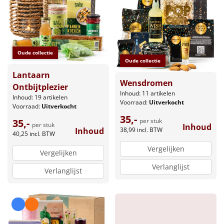
Borrelplank
Warmtekussen
NIEUW
Slowcooker
Oude collectie
POPULAIR
Oude collectie
Lantaarn
Noodradio
NIEUW
Wensdromen
Ontbijtplezier
Inhoud: 11 artikelen
Inhoud: 19 artikelen
Deken (fleece plaid)
Voorraad:
Uitverkocht
Voorraad:
Uitverkocht
35,-
35,-
per stuk
Alle artikelen
per stuk
Inhoud
Inhoud
38,99
incl. BTW
40,25
incl. BTW
Overige
Vergelijken
Vergelijken
Verlanglijst
Ideeën
Verlanglijst
Personeel
Doe het zelf