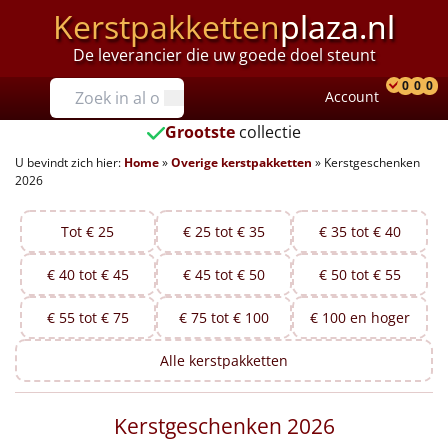
Kerstpakketten
plaza.nl
De leverancier die uw goede doel steunt
Prijzen
0
0
0
Account
Prod
Ver
W
Tot €25
Grootste
collectie
U bevindt zich hier:
Home
»
Overige kerstpakketten
»
Kerstgeschenken
€25 tot €35
2026
€35 tot €40
Tot € 25
€ 25 tot € 35
€ 35 tot € 40
€40 tot €45
€ 40 tot € 45
€ 45 tot € 50
€ 50 tot € 55
€45 tot €50
€ 55 tot € 75
€ 75 tot € 100
€ 100 en hoger
€50 tot €55
Alle
kerstpakketten
€55 tot €75
Kerstgeschenken 2026