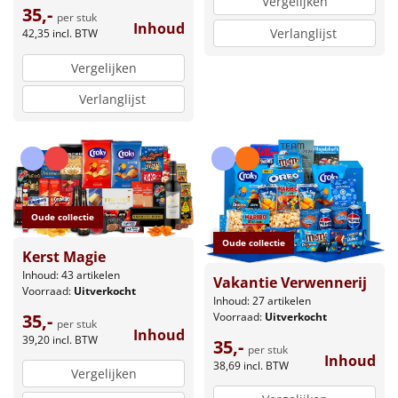
Vergelijken
35,-
per stuk
Inhoud
Verlanglijst
42,35
incl. BTW
Vergelijken
Verlanglijst
Oude collectie
Oude collectie
Kerst Magie
Inhoud: 43 artikelen
Vakantie Verwennerij
Voorraad:
Uitverkocht
Inhoud: 27 artikelen
Voorraad:
Uitverkocht
35,-
per stuk
Inhoud
39,20
incl. BTW
35,-
per stuk
Inhoud
38,69
incl. BTW
Vergelijken