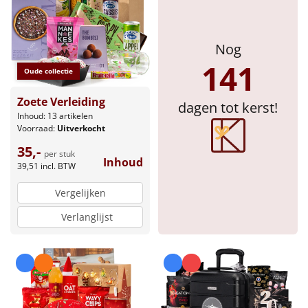
Sinterklaaspakketten
Nog
Particulier
141
Oude collectie
Kerstgeschenken 2026
Zoete Verleiding
dagen tot kerst!
Inhoud: 13 artikelen
Relatiegeschenken
Voorraad:
Uitverkocht
35,-
Cadeaubon
per stuk
Inhoud
39,51
incl. BTW
Per stuk
Vergelijken
Verlanglijst
Alle overige