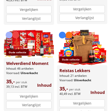
40,85
incl. BTW
Vergelijken
Vergelijken
Verlanglijst
Verlanglijst
Oude collectie
Oude collectie
Welverdiend Moment
Inhoud: 46 artikelen
Reistas Lekkers
Voorraad:
Uitverkocht
Inhoud: 21 artikelen
Voorraad:
Uitverkocht
35,-
per stuk
Inhoud
39,13
incl. BTW
35,-
per stuk
Inhoud
40,49
incl. BTW
Vergelijken
Vergelijken
Verlanglijst