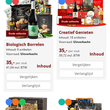
Leuke
Goedkope
Oude collectie
Uniek
Creatief Genieten
Oude collectie
Inhoud: 18 artikelen
Voorraad:
Uitverkocht
Alle thema's
Biologisch Borrelen
35,-
Inhoud: 9 artikelen
per stuk
Artikel
Inhoud
Voorraad:
Uitverkocht
39,72
incl. BTW
35,-
per stuk
Hitster
Vergelijken
Inhoud
NIEUW
41,04
incl. BTW
Verlanglijst
Pizzarette
Vergelijken
Verlanglijst
Tas
Wake up light
NIEUW