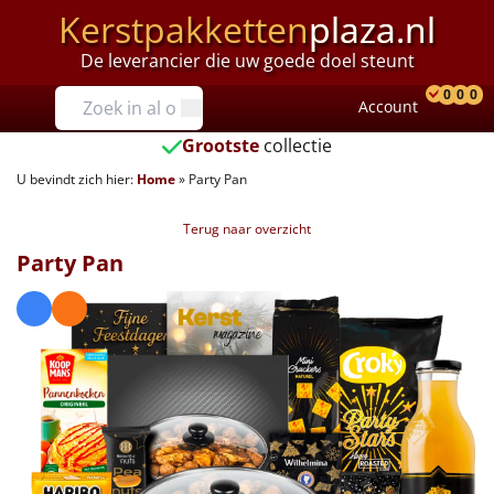
Kerstpakketten
plaza.nl
De leverancier die uw goede doel steunt
Prijzen
0
0
0
Account
Prod
Ver
W
Tot €25
Grootste
collectie
U bevindt zich hier:
Home
»
Party Pan
€25 tot €35
Terug naar overzicht
€35 tot €40
Party Pan
€40 tot €45
€45 tot €50
€50 tot €55
€55 tot €75