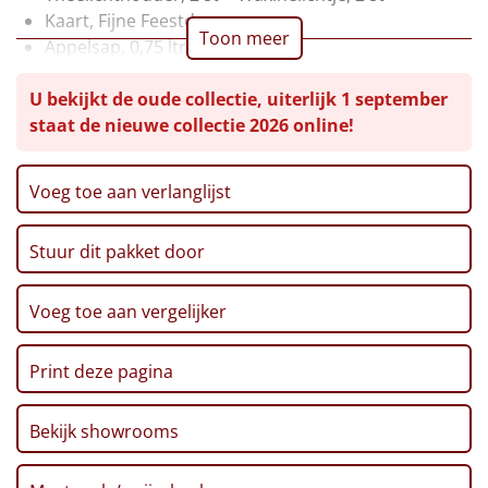
Kaart, Fijne Feestdagen
Leuke
Toon meer
Appelsap, 0,75 ltr
Pinda's, 50 gr
Goedkope
U bekijkt de oude collectie, uiterlijk 1 september
Chips, Croky, Partystars, 80 gr
staat de nieuwe collectie 2026 online!
Sultana, 3-pack, 43 gr
Uniek
Twix, 50 gr
Haribo, Goudbeertjes, 75 gr
Voeg toe aan verlanglijst
Alle thema's
Pepermunt, 65 gr
Pannenkoekenmix, 400 gr
Artikel
Stuur dit pakket door
Speculoos Koekjes, 25 gr
Crackers, 250 gr
Hitster
NIEUW
Mars, 51 gr
Voeg toe aan vergelijker
Thee, Bosvruchten, 30 gr
Pizzarette
Verpakt in een feestelijke kerstdoos, 49 x 39 x 20 cm
Print deze pagina
Tas
Bekijk showrooms
Wake up light
NIEUW