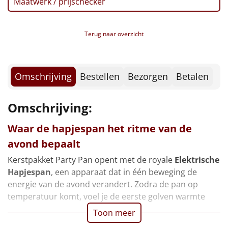
Maatwerk / prijschecker
Borrelplank
Warmtekussen
NIEUW
Terug naar overzicht
Slowcooker
POPULAIR
Omschrijving
Bestellen
Bezorgen
Betalen
Noodradio
NIEUW
Deken (fleece plaid)
Omschrijving:
Waar de hapjespan het ritme van de
Alle artikelen
avond bepaalt
Overige
Kerstpakket Party Pan opent met de royale
Elektrische
Ideeën
Hapjespan
, een apparaat dat in één beweging de
energie van de avond verandert. Zodra de pan op
Personeel
temperatuur komt, voel je de eerste golven warmte
Toon meer
Doe het zelf