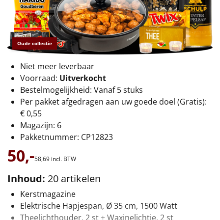
€75 tot €100
€100 en hoger
Oude collectie
Alle kerstpakketten 2026
Niet meer leverbaar
Thema
Voorraad:
Uitverkocht
Bestelmogelijkheid: Vanaf 5 stuks
Origineel
Per pakket afgedragen aan uw goede doel (Gratis):
€ 0,55
Rituals
Magazijn: 6
Pakketnummer: CP12823
Luxe
50,-
58,
69
incl. BTW
Mannen
Inhoud:
20 artikelen
Vrouwen
Kerstmagazine
Elektrische Hapjespan, Ø 35 cm, 1500 Watt
Duurzaam
Theelichthouder, 2 st + Waxinelichtje, 2 st