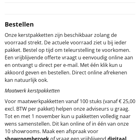
Sinterklaaspakketten
Bestellen
Particulier
Onze kerstpakketten zijn beschikbaar zolang de
Kerstgeschenken 2026
voorraad strekt. De actuele voorraad ziet u bij ieder
pakket. Bestel op tijd om teleurstelling te voorkomen.
Relatiegeschenken
Een vrijblijvende offerte vraagt u eenvoudig online aan
en ontvangt u direct per e-mail. Met één klik kun u
Cadeaubon
akkoord geven en bestellen. Direct online afrekenen
kan natuurlijk ook.
Per stuk
Maatwerk kerstpakketten
Voor maatwerkpakketten vanaf 100 stuks (vanaf € 25,00
Alle overige
excl. BTW per pakket) helpen onze adviseurs u graag.
Tot en met 1 november kun u pakketten volledig naar
wens samenstellen. Dit kan online of in één van onze
10 showrooms. Maak een afspraak voor
showroombezoek
of vraag een vrijblijvend
digitaal