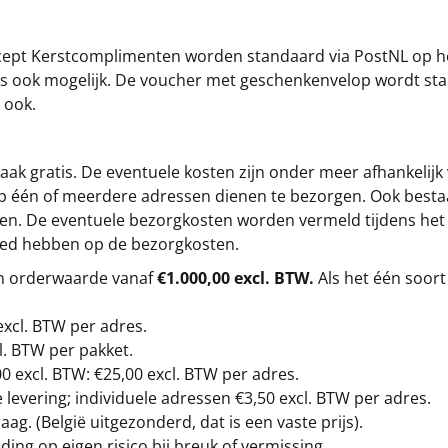
cept
Kerstcomplimenten
worden standaard via PostNL op h
s is ook mogelijk. De voucher met geschenkenvelop wordt sta
 ook.
ak gratis. De eventuele kosten zijn onder meer afhankelijk
op één of meerdere adressen dienen te bezorgen. Ook besta
gen. De eventuele bezorgkosten worden vermeld tijdens het be
loed hebben op de bezorgkosten.
en orderwaarde vanaf
€1.000,00 excl. BTW.
Als het één soort
excl. BTW
per adres.
l. BTW per pakket.
00
excl. BTW: €25,00 excl. BTW per adres.
levering; individuele adressen €3,50 excl. BTW per adres.
g. (België uitgezonderd, dat is een vaste prijs).
ding op eigen risico bij breuk of vermissing.