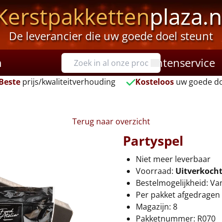
Kerstpakketten
plaza.n
De leverancier die uw goede doel steunt
n
Klantenservice
Beste
prijs/kwaliteitverhouding
Kosteloos
uw goede do
Terug naar overzicht
Partyspel
Niet meer leverbaar
Voorraad:
Uitverkoch
Bestelmogelijkheid: Va
Per pakket afgedragen 
Magazijn: 8
Pakketnummer: R070