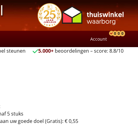
l
0
0
0
Account
Product
Verlang
Wink
el steunen
5.000+
beoordelingen – score: 8.8/10
t
naf 5 stuks
aan uw goede doel (Gratis): € 0,55