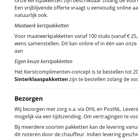
Onze kerstpakketten zijn beschikbaar zolang de voorra
Een vrijblijvende offerte vraagt u eenvoudig online a
natuurlijk ook.
Maatwerk kerstpakketten
Voor maatwerkpakketten vanaf 100 stuks (vanaf € 25,
wens samenstellen. Dit kan online of in één van on
aan
Eigen keuze kerstpakketten
Het
Kerstcomplimenten
-concept
is te bestellen tot
Sinterklaaspakketten
zijn te bestellen zolang de vo
Bezorgen
Wij bezorgen met zorg o.a. via DHL en PostNL. Leverin
mogelijk via een tijdszending. Om vertragingen te v
Bij meerdere soorten pakketten kan de levering vanui
dit noteren door de chauffeur. Indien levering gesch