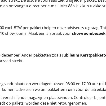
ad strekt. De actuele voorraad ziet u bij ieder pakket. Best
an en ontvangt u direct per e-mail. Met één klik kun u akkoo
00 excl. BTW per pakket) helpen onze adviseurs u graag. To
ze 10 showrooms. Maak een afspraak voor
showroombezoe
 20 december. Ander pakketten zoals
Jubileum Kerstpakkett
orraad strekt.
g vindt plaats op werkdagen tussen 08:00 en 17:00 uur (uitl
oorkomen, adviseren we om pakketten ruim vóór de uitreikd
t verschillende magazijnen plaatsvinden. Controleer bij ontv
iedt op pallets, worden deze niet retourgenomen.