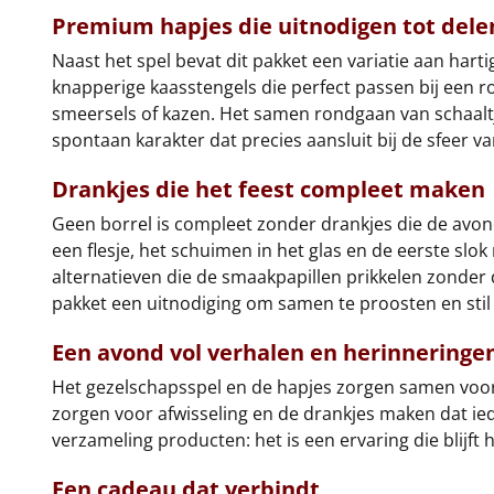
Premium hapjes die uitnodigen tot dele
Naast het spel bevat dit pakket een variatie aan hart
knapperige kaasstengels die perfect passen bij een ro
smeersels of kazen. Het samen rondgaan van schaaltje
spontaan karakter dat precies aansluit bij de sfeer v
Drankjes die het feest compleet maken
Geen borrel is compleet zonder drankjes die de avond
een flesje, het schuimen in het glas en de eerste slok
alternatieven die de smaakpapillen prikkelen zonder d
pakket een uitnodiging om samen te proosten en stil
Een avond vol verhalen en herinneringe
Het gezelschapsspel en de hapjes zorgen samen voor
zorgen voor afwisseling en de drankjes maken dat i
verzameling producten: het is een ervaring die blijf
Een cadeau dat verbindt