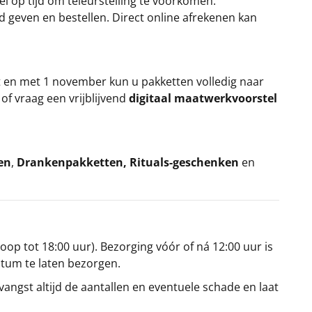
el op tijd om teleurstelling te voorkomen.
rd geven en bestellen. Direct online afrekenen kan
t en met 1 november kun u pakketten volledig naar
k
of vraag een vrijblijvend
digitaal maatwerkvoorstel
en
,
Drankenpakketten
,
Rituals-geschenken
en
oop tot 18:00 uur). Bezorging vóór of ná 12:00 uur is
atum te laten bezorgen.
angst altijd de aantallen en eventuele schade en laat