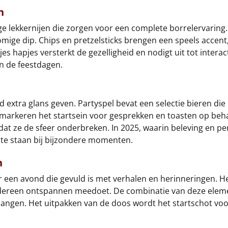
n
ige lekkernijen die zorgen voor een complete borrelervaring.
mige dip. Chips en pretzelsticks brengen een speels accent,
s hapjes versterkt de gezelligheid en nodigt uit tot interac
an de feestdagen.
 extra glans geven. Partyspel bevat een selectie bieren die
 markeren het startsein voor gesprekken en toasten op behaal
at ze de sfeer onderbreken. In 2025, waarin beleving en per
 te staan bij bijzondere momenten.
n
 een avond die gevuld is met verhalen en herinneringen. H
edereen ontspannen meedoet. De combinatie van deze eleme
t hangen. Het uitpakken van de doos wordt het startschot v