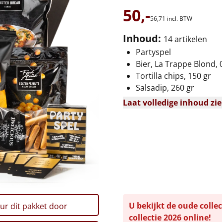
50,-
56,
71
incl. BTW
Inhoud:
14 artikelen
Partyspel
Bier, La Trappe Blond, 0
Tortilla chips, 150 gr
Salsadip, 260 gr
Laat volledige inhoud zi
U bekijkt de oude collec
ur dit pakket door
collectie 2026 online!