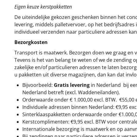
Eigen keuze kerstpakketten
De uiteindelijke gekozen geschenken binnen het con
levering, middels palletvervoer, op het bedrijfsadre
individueel verzenden naar particuliere adressen kan
Bezorgkosten
Transport is maatwerk. Bezorgen doen we graag en va
Tevens is het van belang te weten of we de zending 
zakelijke en/of particulieren adressen te laten bezor
u pakketten uit diverse magazijnen, dan kan dat inv
Bijvoorbeeld:
Gratis levering
in Nederland bij e
Nederland betreft (excl. Waddeneilanden).
Orderwaarde onder €
1.000,00
excl. BTW.
€55,00 
Individuele adressen binnen Nederland: €9,95 exc
Sinterklaaspakketten orderwaarde onder €
1.000,
Kerstcomplimenten: €9,95 excl. BTW voor centrale 
Internationale bezorging is maatwerk en op aanvraa
Bij zendingen naar particuliere adressen is verzen