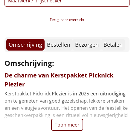
Maatwerk / prijschecker
Borrelplank
Warmtekussen
NIEUW
Terug naar overzicht
Slowcooker
POPULAIR
Omschrijving
Bestellen
Bezorgen
Betalen
Noodradio
NIEUW
Deken (fleece plaid)
Omschrijving:
De charme van Kerstpakket Picknick
Alle artikelen
Plezier
Overige
Kerstpakket Picknick Plezier is in 2025 een uitnodiging
om te genieten van goed gezelschap, lekkere smaken
Ideeën
en een vleugje avontuur. Het openen van de feestelijke
geschenkverpakking is een ritueel vol nieuwsgierigheid
Personeel
Toon meer
Doe het zelf