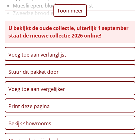
Mueslirepen, blueberry, 60 gr, 3 st
Leuke
Toon meer
Zweedse broodjes, 150 gr
Goudse kaas baguettes, 75 gr
Goedkope
U bekijkt de oude collectie, uiterlijk 1 september
Sweet chili corn Chips, 75 gr
staat de nieuwe collectie 2026 online!
Borrelnoten, 125 gr
Uniek
Choco speculoos & caramel, 50 gr
Groene thee, 10 st
Voeg toe aan verlanglijst
Alle thema's
Popcorn, BIO, 50 gr
Mix voor bananenbrood, 450 gr
Artikel
Stuur dit pakket door
Kerst/Nieuwjaars kaart met puzzel
Verpakt in een feestelijke kerstdoos, 39 x 29 x 17,5
Hitster
NIEUW
cm
Voeg toe aan vergelijker
Pizzarette
Print deze pagina
Tas
Bekijk showrooms
Wake up light
NIEUW