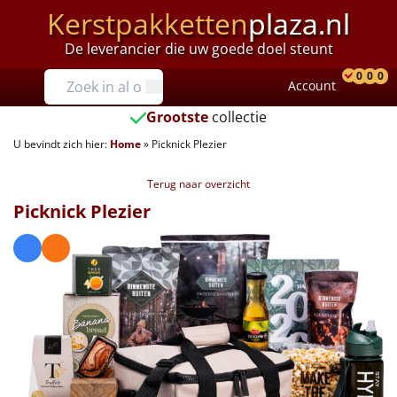
Kerstpakketten
plaza.nl
De leverancier die uw goede doel steunt
Prijzen
0
0
0
Account
Prod
Ver
W
Tot €25
Grootste
collectie
U bevindt zich hier:
Home
»
Picknick Plezier
€25 tot €35
Terug naar overzicht
€35 tot €40
Picknick Plezier
€40 tot €45
€45 tot €50
€50 tot €55
€55 tot €75