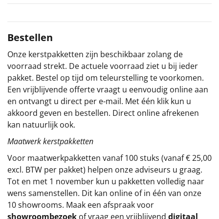
Sinterklaaspakketten
Bestellen
Particulier
Onze kerstpakketten zijn beschikbaar zolang de
Kerstgeschenken 2026
voorraad strekt. De actuele voorraad ziet u bij ieder
pakket. Bestel op tijd om teleurstelling te voorkomen.
Relatiegeschenken
Een vrijblijvende offerte vraagt u eenvoudig online aan
en ontvangt u direct per e-mail. Met één klik kun u
Cadeaubon
akkoord geven en bestellen. Direct online afrekenen
kan natuurlijk ook.
Per stuk
Maatwerk kerstpakketten
Voor maatwerkpakketten vanaf 100 stuks (vanaf € 25,00
Alle overige
excl. BTW per pakket) helpen onze adviseurs u graag.
Tot en met 1 november kun u pakketten volledig naar
wens samenstellen. Dit kan online of in één van onze
10 showrooms. Maak een afspraak voor
showroombezoek
of vraag een vrijblijvend
digitaal