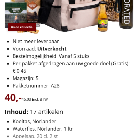
€75 tot €100
€100 en hoger
Oude collectie
Alle kerstpakketten 2026
Niet meer leverbaar
Thema
Voorraad:
Uitverkocht
Bestelmogelijkheid: Vanaf 5 stuks
Origineel
Per pakket afgedragen aan uw goede doel (Gratis):
€ 0,45
Rituals
Magazijn: 5
Pakketnummer: A28
Luxe
40,-
46,
03
incl. BTW
Mannen
Inhoud:
17 artikelen
Vrouwen
Koeltas, Nörlander
Waterfles, Nörlander, 1 ltr
Duurzaam
Appelsap, 20 cl, 2 st