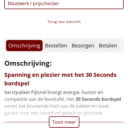
Borrelplank
Maatwerk / prijschecker
Warmtekussen
NIEUW
Terug naar overzicht
Slowcooker
POPULAIR
Noodradio
NIEUW
Omschrijving
Bestellen
Bezorgen
Betalen
Deken (fleece plaid)
Omschrijving:
Alle artikelen
Spanning en plezier met het
30 Seconds
bordspel
Overige
Kerstpakket Pijlsnel brengt energie, humor en
Ideeën
competitie aan de feesttafel. Het
30 Seconds bordspel
vormt het bruisende hart van dit pakket en staat
Personeel
garant voor een avond vol gelach en gezonde
Toon meer
Doe het zelf