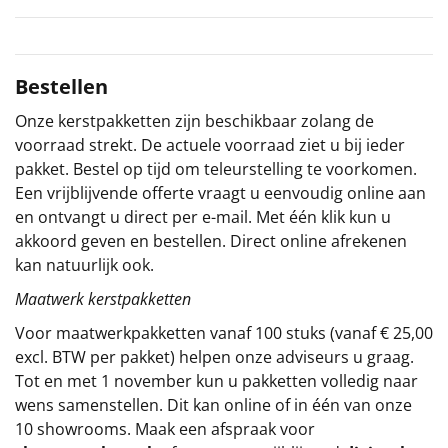
Sinterklaaspakketten
Particulier
Bestellen
Onze kerstpakketten zijn beschikbaar zolang de
Kerstgeschenken 2026
voorraad strekt. De actuele voorraad ziet u bij ieder
pakket. Bestel op tijd om teleurstelling te voorkomen.
Relatiegeschenken
Een vrijblijvende offerte vraagt u eenvoudig online aan
en ontvangt u direct per e-mail. Met één klik kun u
Cadeaubon
akkoord geven en bestellen. Direct online afrekenen
kan natuurlijk ook.
Per stuk
Maatwerk kerstpakketten
Alle overige
Voor maatwerkpakketten vanaf 100 stuks (vanaf € 25,00
excl. BTW per pakket) helpen onze adviseurs u graag.
Tot en met 1 november kun u pakketten volledig naar
wens samenstellen. Dit kan online of in één van onze
10 showrooms. Maak een afspraak voor