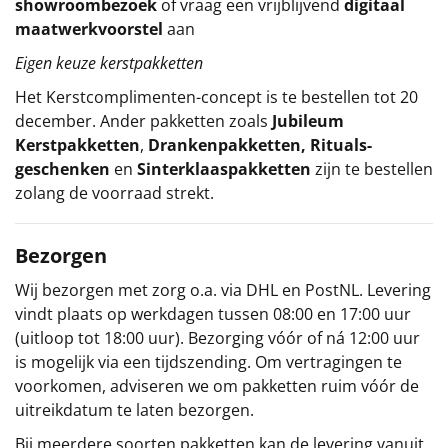
showroombezoek
of vraag een vrijblijvend
digitaal
maatwerkvoorstel
aan
Eigen keuze kerstpakketten
Het
Kerstcomplimenten
-concept
is te bestellen tot 20
december. Ander pakketten zoals
Jubileum
Kerstpakketten
,
Drankenpakketten
,
Rituals-
geschenken
en
Sinterklaaspakketten
zijn te bestellen
zolang de voorraad strekt.
Bezorgen
Wij bezorgen met zorg o.a. via DHL en PostNL. Levering
vindt plaats op werkdagen tussen 08:00 en 17:00 uur
(uitloop tot 18:00 uur). Bezorging vóór of ná 12:00 uur
is mogelijk via een tijdszending. Om vertragingen te
voorkomen, adviseren we om pakketten ruim vóór de
uitreikdatum te laten bezorgen.
Bij meerdere soorten pakketten kan de levering vanuit