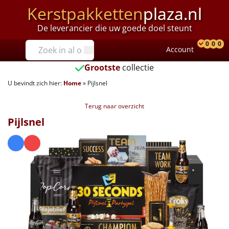
Kerstpakketten
plaza.nl
De leverancier die uw goede doel steunt
Prijzen
0
0
0
Account
Prod
Ver
W
Tot €25
Grootste
collectie
U bevindt zich hier:
Home
»
Pijlsnel
€25 tot €35
Terug naar overzicht
€35 tot €40
Pijlsnel
€40 tot €45
€45 tot €50
€50 tot €55
€55 tot €75