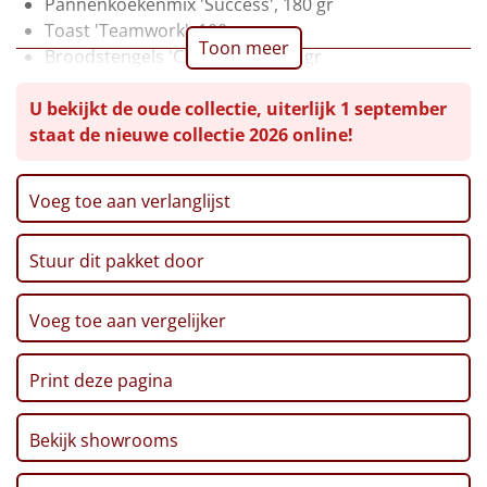
Pannenkoekenmix 'Success', 180 gr
Toast 'Teamwork', 100 gr
Leuke
Toon meer
Broodstengels 'Champion', 125 gr
No. 1 Pretzels, 200 gr
Goedkope
U bekijkt de oude collectie, uiterlijk 1 september
Haverkoekjes 'Amazing', 135 gr
staat de nieuwe collectie 2026 online!
Popcorn, 125 gr
Uniek
Chips, Croky Party Stars Honey Roasted, 80 gr
Coca Cola Zero, 20 cl, 2 st
Alle thema's
Voeg toe aan verlanglijst
Team Magazine
Artikel
CenterParcs Voucher
Stuur dit pakket door
Postcode Loterij Lot
Hitster
Verpakt in een feestelijke kerstdoos, 39 x 29 x 30 cm
NIEUW
Voeg toe aan vergelijker
Pizzarette
Print deze pagina
Tas
Bekijk showrooms
Wake up light
NIEUW