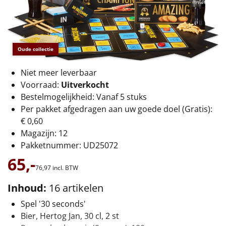
€75 tot €100
€100 en hoger
Oude collectie
Alle kerstpakketten 2026
Niet meer leverbaar
Thema
Voorraad:
Uitverkocht
Origineel
Bestelmogelijkheid: Vanaf 5 stuks
Per pakket afgedragen aan uw goede doel (Gratis):
Rituals
€ 0,60
Magazijn: 12
Luxe
Pakketnummer: UD25072
65,-
Mannen
76,
97
incl. BTW
Inhoud:
16 artikelen
Vrouwen
Spel '30 seconds'
Bier, Hertog Jan, 30 cl, 2 st
Duurzaam