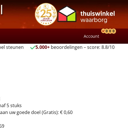
l
0
0
0
Account
Product
Verlang
Wink
el steunen
5.000+
beoordelingen – score: 8.8/10
t
naf 5 stuks
aan uw goede doel (Gratis): € 0,60
69