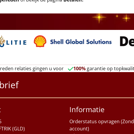
reden relaties gingen u voor
100%
garantie op topkwalit
brief
t
Informatie
5
Orderstatus opvragen (Zond
FTRIK (GLD)
account)