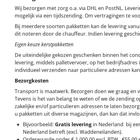
Wij bezorgen met zorg o.a. via DHL en PostNL. Leverin
mogelijk via een tijdszending. Om vertragingen te v
Bij meerdere soorten pakketten kan de levering vanui
dit noteren door de chauffeur. Indien levering gesch
Eigen keuze kerstpakketten
De uiteindelijke gekozen geschenken binnen het con
levering, middels palletvervoer, op het bedrijfsadre
individueel verzenden naar particuliere adressen kan
Bezorgkosten
Transport is maatwerk. Bezorgen doen we graag en va
Tevens is het van belang te weten of we de zending 
zakelijke en/of particulieren adressen te laten bezor
u pakketten uit diverse magazijnen, dan kan dat inv
Bijvoorbeeld:
Gratis levering
in Nederland bij e
Nederland betreft (excl. Waddeneilanden).
Orderwaarde onder €
1.000,00
excl. BTW.
€55,00 