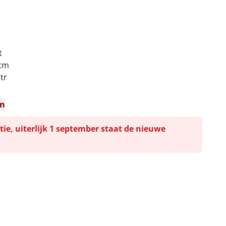
t
 cm
ltr
en
tie, uiterlijk 1 september staat de nieuwe