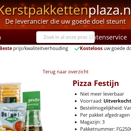
Kerstpakketten
plaza.n
De leverancier die uw goede doel steunt
n
Klantenservice
Beste
prijs/kwaliteitverhouding
Kosteloos
uw goede do
Terug naar overzicht
Pizza Festijn
Niet meer leverbaar
Voorraad:
Uitverkoch
Bestelmogelijkheid: Va
Per pakket afgedragen 
Magazijn: 3
Pakketnummer: FG250