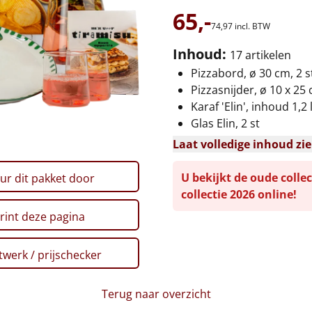
65,-
74,
97
incl. BTW
Inhoud:
17 artikelen
Pizzabord, ø 30 cm, 2 s
Pizzasnijder, ø 10 x 25
Karaf 'Elin', inhoud 1,2 
Glas Elin, 2 st
Laat volledige inhoud zi
U bekijkt de oude collec
ur dit pakket door
collectie 2026 online!
rint deze pagina
werk / prijschecker
Terug naar overzicht