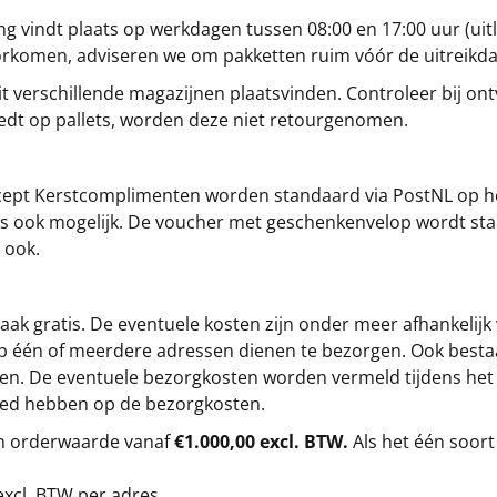
g vindt plaats op werkdagen tussen 08:00 en 17:00 uur (uitl
oorkomen, adviseren we om pakketten ruim vóór de uitreikd
t verschillende magazijnen plaatsvinden. Controleer bij ontv
iedt op pallets, worden deze niet retourgenomen.
cept
Kerstcomplimenten
worden standaard via PostNL op h
s is ook mogelijk. De voucher met geschenkenvelop wordt sta
 ook.
ak gratis. De eventuele kosten zijn onder meer afhankelijk
op één of meerdere adressen dienen te bezorgen. Ook besta
gen. De eventuele bezorgkosten worden vermeld tijdens het be
loed hebben op de bezorgkosten.
en orderwaarde vanaf
€1.000,00 excl. BTW.
Als het één soort
excl. BTW
per adres.