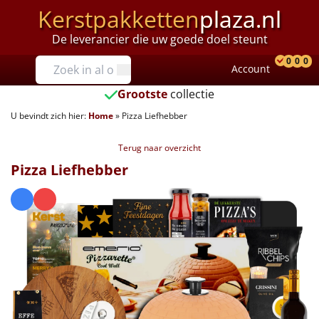
Kerstpakketten
plaza.nl
De leverancier die uw goede doel steunt
Prijzen
0
0
0
Account
Prod
Ver
W
Tot €25
Grootste
collectie
U bevindt zich hier:
Home
»
Pizza Liefhebber
€25 tot €35
Terug naar overzicht
€35 tot €40
Pizza Liefhebber
€40 tot €45
€45 tot €50
€50 tot €55
€55 tot €75