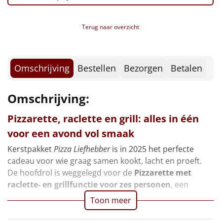
Borrelplank
Warmtekussen
Terug naar overzicht
NIEUW
Slowcooker
POPULAIR
Omschrijving
Bestellen
Bezorgen
Betalen
Noodradio
NIEUW
Omschrijving:
Deken (fleece plaid)
Pizzarette, raclette en grill: alles in één
Alle artikelen
voor een avond vol smaak
Overige
Kerstpakket
Pizza Liefhebber
is in 2025 het perfecte
cadeau voor wie graag samen kookt, lacht en proeft.
Ideeën
De hoofdrol is weggelegd voor de
Pizzarette met
raclette- en grillfunctie voor zes personen
, een
Personeel
Toon meer
Doe het zelf