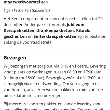
maatwerkvoorstel
aan
Eigen keuze kerstpakketten
Het
Kerstcomplimenten
-concept
is te bestellen tot 20
december. Ander pakketten zoals
Jubileum
Kerstpakketten
,
Drankenpakketten
,
Rituals-
geschenken
en
Sinterklaaspakketten
zijn te bestellen
zolang de voorraad strekt.
Bezorgen
Wij bezorgen met zorg o.a. via DHL en PostNL. Levering
vindt plaats op werkdagen tussen 08:00 en 17:00 uur
(uitloop tot 18:00 uur). Bezorging vóór of ná 12:00 uur
is mogelijk via een tijdszending. Om vertragingen te
voorkomen, adviseren we om pakketten ruim vóór de
uitreikdatum te laten bezorgen.
Bij meerdere soorten pakketten kan de levering vanuit
verschillende magazijnen plaatsvinden. Controleer bij