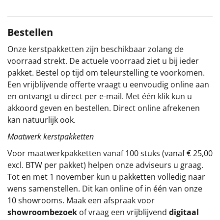
Sinterklaaspakketten
Bestellen
Particulier
Onze kerstpakketten zijn beschikbaar zolang de
voorraad strekt. De actuele voorraad ziet u bij ieder
Kerstgeschenken 2026
pakket. Bestel op tijd om teleurstelling te voorkomen.
Een vrijblijvende offerte vraagt u eenvoudig online aan
Relatiegeschenken
en ontvangt u direct per e-mail. Met één klik kun u
akkoord geven en bestellen. Direct online afrekenen
Cadeaubon
kan natuurlijk ook.
Per stuk
Maatwerk kerstpakketten
Voor maatwerkpakketten vanaf 100 stuks (vanaf € 25,00
Alle overige
excl. BTW per pakket) helpen onze adviseurs u graag.
Tot en met 1 november kun u pakketten volledig naar
wens samenstellen. Dit kan online of in één van onze
10 showrooms. Maak een afspraak voor
showroombezoek
of vraag een vrijblijvend
digitaal