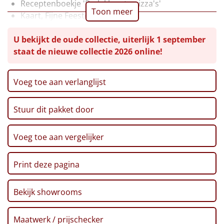
Receptenboekje 'De lekkerste pizza's'
Toon meer
Kaart, Fijne Feestdagen
Leuke
Servetten, 20 st
U bekijkt de oude collectie, uiterlijk 1 september
Theelichthouder, 2 st
Goedkope
staat de nieuwe collectie 2026 online!
Waxinelichtje, 2 st
Rode Wijn, 'Comte Alexandre', 0,75 ltr
Uniek
Pizzamix, 400 gr
Voeg toe aan verlanglijst
Pizzasaus, 263 ml
Alle thema's
Strooikaas, Classis, 80 gr
Artikel
Stuur dit pakket door
Olijven, 100 gr
Aïoli, 90 gr
Hitster
NIEUW
Grissini Olijfolie, 125 gr
Voeg toe aan vergelijker
Ribbelchips, Gezouten, 90 gr
Pizzarette
Kerstmagazine 2025
Print deze pagina
Verpakt in een feestelijke kerstdoos
Tas
Bekijk showrooms
Wake up light
NIEUW
Maatwerk / prijschecker