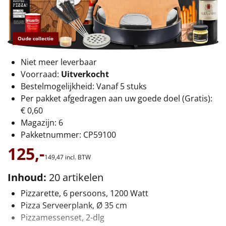
€75 tot €100
€100 en hoger
Oude collectie
Alle kerstpakketten 2026
Niet meer leverbaar
Thema
Voorraad:
Uitverkocht
Bestelmogelijkheid: Vanaf 5 stuks
Origineel
Per pakket afgedragen aan uw goede doel (Gratis):
€ 0,60
Rituals
Magazijn: 6
Pakketnummer: CP59100
Luxe
125,-
149,
47
incl. BTW
Mannen
Inhoud:
20 artikelen
Pizzarette, 6 persoons, 1200 Watt
Vrouwen
Pizza Serveerplank, Ø 35 cm
Pizzamessenset, 2-dlg
Duurzaam