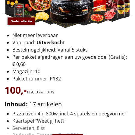
€75 tot €100
€100 en hoger
Oude collectie
Alle kerstpakketten 2026
Niet meer leverbaar
Voorraad:
Uitverkocht
Thema
Bestelmogelijkheid: Vanaf 5 stuks
Per pakket afgedragen aan uw goede doel (Gratis):
Origineel
€ 0,60
Magazijn: 10
Rituals
Pakketnummer: P132
Luxe
100,-
119,
13
incl. BTW
Mannen
Inhoud:
17 artikelen
Pizza oven 4p, 800w, incl. 4 spatels en deegvormer
Vrouwen
Kaartspel "Weet jij het?"
Servetten, 8 st
Duurzaam