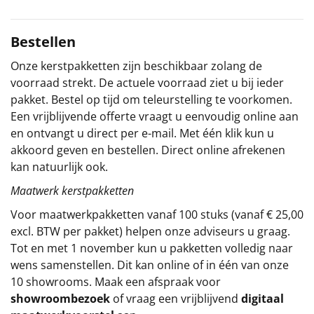
Sinterklaaspakketten
Bestellen
Particulier
Onze kerstpakketten zijn beschikbaar zolang de
voorraad strekt. De actuele voorraad ziet u bij ieder
Kerstgeschenken 2026
pakket. Bestel op tijd om teleurstelling te voorkomen.
Een vrijblijvende offerte vraagt u eenvoudig online aan
Relatiegeschenken
en ontvangt u direct per e-mail. Met één klik kun u
akkoord geven en bestellen. Direct online afrekenen
Cadeaubon
kan natuurlijk ook.
Maatwerk kerstpakketten
Per stuk
Voor maatwerkpakketten vanaf 100 stuks (vanaf € 25,00
Alle overige
excl. BTW per pakket) helpen onze adviseurs u graag.
Tot en met 1 november kun u pakketten volledig naar
wens samenstellen. Dit kan online of in één van onze
10 showrooms. Maak een afspraak voor
showroombezoek
of vraag een vrijblijvend
digitaal