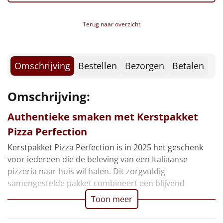
Borrelplank
Terug naar overzicht
Warmtekussen
NIEUW
Slowcooker
POPULAIR
Omschrijving
Bestellen
Bezorgen
Betalen
Noodradio
NIEUW
Omschrijving:
Deken (fleece plaid)
Authentieke smaken met Kerstpakket
Alle artikelen
Pizza Perfection
Overige
Kerstpakket Pizza Perfection is in 2025 het geschenk
voor iedereen die de beleving van een Italiaanse
Ideeën
pizzeria naar huis wil halen. Dit zorgvuldig
samengestelde pakket combineert een blijvend
Personeel
Toon meer
Doe het zelf