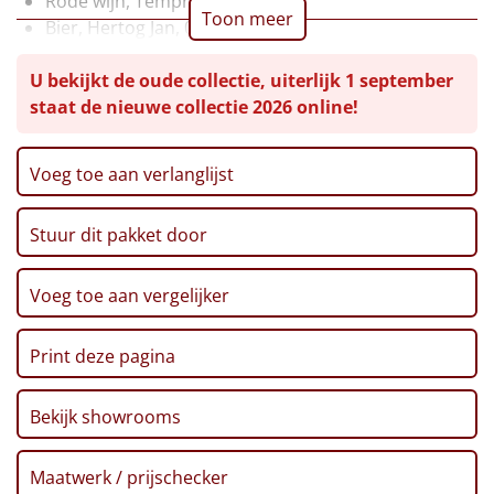
Rode wijn, Tempranillo, 0,75 ltr
Toon meer
Bier, Hertog Jan, 0,30 ltr, 2 st
Leuke
Gehakte tomaten, 400 gr
U bekijkt de oude collectie, uiterlijk 1 september
Zoutjes, 60 gr
Goedkope
staat de nieuwe collectie 2026 online!
Toast, 75 gr
Ribbelchips, 90 gr
Uniek
Tapasplank kruiden, 2 x 10 +1 x 20 gr
Voeg toe aan verlanglijst
Pizza bodems, 320 gr
Alle thema's
Pralines, chocolade hazelnoot, 110 gr
Stuur dit pakket door
Salami, 50 gr
Artikel
Grozette formaggio, 10 gr, 2 st
Hitster
Verpakt in een feestelijke kerstdoos, 59 x 39 x 20 cm
Voeg toe aan vergelijker
NIEUW
Pizzarette
Print deze pagina
Tas
Bekijk showrooms
Wake up light
NIEUW
Maatwerk / prijschecker