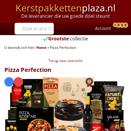
Kerstpakketten
plaza.nl
De leverancier die uw goede doel steunt
Prijzen
0
0
0
Account
Prod
Ver
W
Tot €25
Grootste
collectie
U bevindt zich hier:
Home
»
Pizza Perfection
€25 tot €35
Terug naar overzicht
€35 tot €40
Pizza Perfection
€40 tot €45
€45 tot €50
€50 tot €55
€55 tot €75