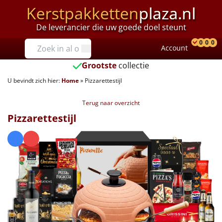
Kerstpakketten
plaza.nl
De leverancier die uw goede doel steunt
Prijzen
0
0
0
Account
Prod
Ver
W
Tot €25
Grootste
collectie
U bevindt zich hier:
Home
»
Pizzarettestijl
€25 tot €35
Terug naar overzicht
€35 tot €40
Pizzarettestijl
€40 tot €45
€45 tot €50
€50 tot €55
€55 tot €75