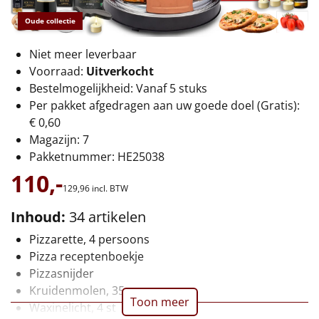
€75 tot €100
Oude collectie
€100 en hoger
Niet meer leverbaar
Voorraad:
Uitverkocht
Alle kerstpakketten 2026
Bestelmogelijkheid: Vanaf 5 stuks
Thema
Per pakket afgedragen aan uw goede doel (Gratis):
€ 0,60
Origineel
Magazijn: 7
Pakketnummer: HE25038
Rituals
110,-
129,
96
incl. BTW
Luxe
Inhoud:
34 artikelen
Mannen
Pizzarette, 4 persoons
Pizza receptenboekje
Vrouwen
Pizzasnijder
Kruidenmolen, 35 gr
Toon meer
Duurzaam
Waxinelicht, 4 st