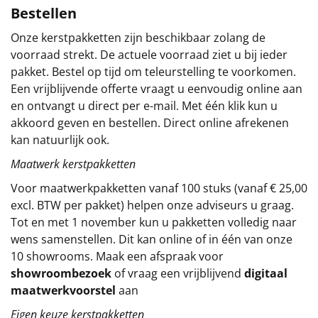
Bestellen
Sinterklaaspakketten
Onze kerstpakketten zijn beschikbaar zolang de
voorraad strekt. De actuele voorraad ziet u bij ieder
Particulier
pakket. Bestel op tijd om teleurstelling te voorkomen.
Een vrijblijvende offerte vraagt u eenvoudig online aan
Kerstgeschenken 2026
en ontvangt u direct per e-mail. Met één klik kun u
akkoord geven en bestellen. Direct online afrekenen
Relatiegeschenken
kan natuurlijk ook.
Cadeaubon
Maatwerk kerstpakketten
Voor maatwerkpakketten vanaf 100 stuks (vanaf € 25,00
Per stuk
excl. BTW per pakket) helpen onze adviseurs u graag.
Tot en met 1 november kun u pakketten volledig naar
Alle overige
wens samenstellen. Dit kan online of in één van onze
10 showrooms. Maak een afspraak voor
showroombezoek
of vraag een vrijblijvend
digitaal
maatwerkvoorstel
aan
Eigen keuze kerstpakketten