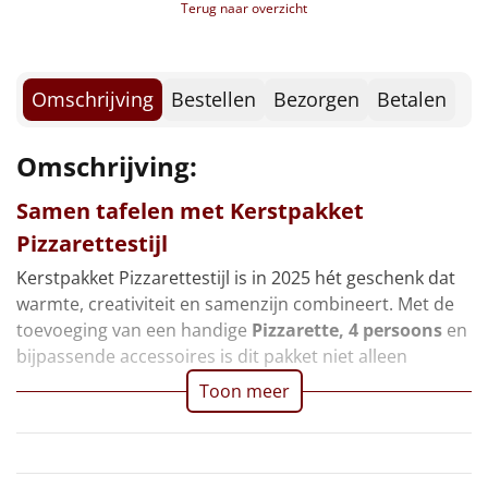
Borrelplank
Terug naar overzicht
Verpakt in een feestelijke kerstdoos
Warmtekussen
NIEUW
Omschrijving
Bestellen
Bezorgen
Betalen
Slowcooker
POPULAIR
Omschrijving:
Noodradio
NIEUW
Samen tafelen met Kerstpakket
Deken (fleece plaid)
Pizzarettestijl
Alle artikelen
Kerstpakket Pizzarettestijl is in 2025 hét geschenk dat
warmte, creativiteit en samenzijn combineert. Met de
Overige
toevoeging van een handige
Pizzarette, 4 persoons
en
bijpassende accessoires is dit pakket niet alleen
Ideeën
Toon meer
Personeel
Doe het zelf