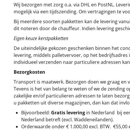
Wij bezorgen met zorg o.a. via DHL en PostNL. Leverin
mogelijk via een tijdszending. Om vertragingen te v
Bij meerdere soorten pakketten kan de levering vanui
dit noteren door de chauffeur. Indien levering gesch
Eigen keuze kerstpakketten
De uiteindelijke gekozen geschenken binnen het con
levering, middels palletvervoer, op het bedrijfsadre
individueel verzenden naar particuliere adressen kan
Bezorgkosten
Transport is maatwerk. Bezorgen doen we graag en va
Tevens is het van belang te weten of we de zending 
zakelijke en/of particulieren adressen te laten bezor
u pakketten uit diverse magazijnen, dan kan dat inv
Bijvoorbeeld:
Gratis levering
in Nederland bij e
Nederland betreft (excl. Waddeneilanden).
Orderwaarde onder €
1.000,00
excl. BTW.
€55,00 