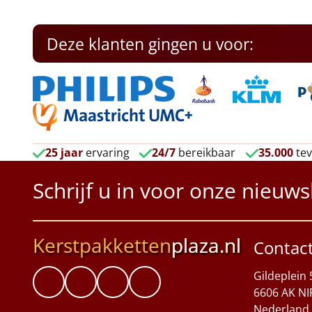
Deze klanten gingen u voor:
25 jaar
ervaring
24/7
bereikbaar
35.000
tev
Schrijf u in voor onze nieuws
Kerstpakketten
plaza.nl
Contac
Gildeplein 
6606 AK NI
Nederland