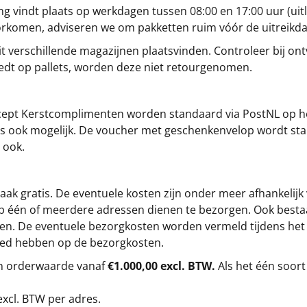
g vindt plaats op werkdagen tussen 08:00 en 17:00 uur (uitl
oorkomen, adviseren we om pakketten ruim vóór de uitreikd
t verschillende magazijnen plaatsvinden. Controleer bij ontv
iedt op pallets, worden deze niet retourgenomen.
cept
Kerstcomplimenten
worden standaard via PostNL op h
s is ook mogelijk. De voucher met geschenkenvelop wordt sta
 ook.
ak gratis. De eventuele kosten zijn onder meer afhankelijk
op één of meerdere adressen dienen te bezorgen. Ook besta
gen. De eventuele bezorgkosten worden vermeld tijdens het be
loed hebben op de bezorgkosten.
en orderwaarde vanaf
€1.000,00 excl. BTW.
Als het één soort
excl. BTW
per adres.