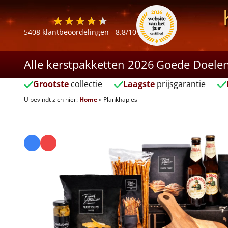
5408
klantbeoordelingen -
8.8
/10
Alle kerstpakketten 2026
Goede Doele
Grootste
collectie
Laagste
prijsgarantie
U bevindt zich hier:
Home
»
Plankhapjes