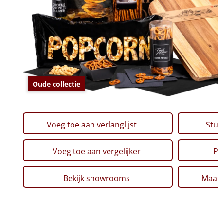
Oude collectie
Voeg toe aan verlanglijst
Stu
Voeg toe aan vergelijker
P
Bekijk showrooms
Maat