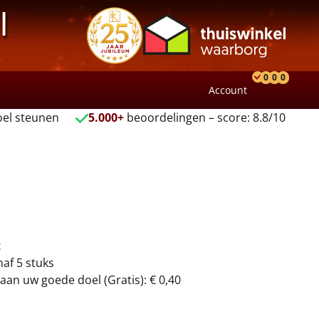
l
0
0
0
Account
Product
Verlang
Wink
el steunen
5.000+
beoordelingen – score: 8.8/10
t
naf 5 stuks
aan uw goede doel (Gratis): € 0,40