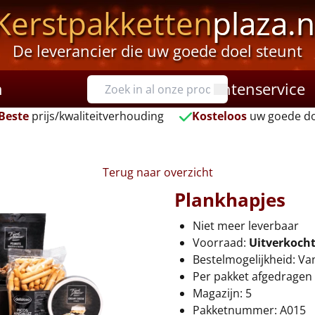
Kerstpakketten
plaza.n
De leverancier die uw goede doel steunt
n
Klantenservice
Beste
prijs/kwaliteitverhouding
Kosteloos
uw goede do
Terug naar overzicht
Plankhapjes
Niet meer leverbaar
Voorraad:
Uitverkoch
Bestelmogelijkheid: Va
Per pakket afgedragen 
Magazijn: 5
Pakketnummer: A015