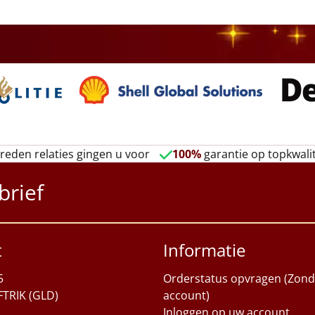
reden relaties gingen u voor
100%
garantie op topkwalit
brief
t
Informatie
5
Orderstatus opvragen (Zond
FTRIK (GLD)
account)
Inloggen op uw account