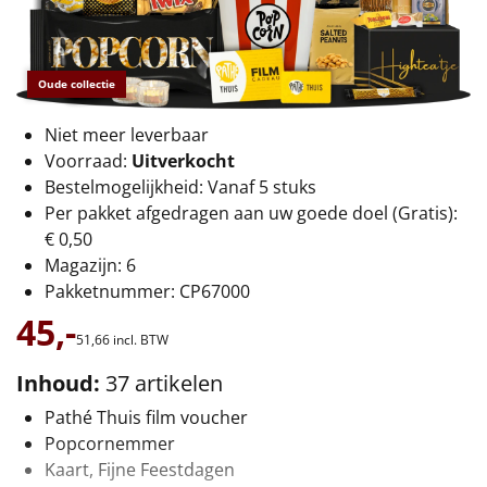
€75 tot €100
€100 en hoger
Oude collectie
Alle kerstpakketten 2026
Niet meer leverbaar
Thema
Voorraad:
Uitverkocht
Bestelmogelijkheid: Vanaf 5 stuks
Origineel
Per pakket afgedragen aan uw goede doel (Gratis):
€ 0,50
Rituals
Magazijn: 6
Pakketnummer: CP67000
Luxe
45,-
51,
66
incl. BTW
Mannen
Inhoud:
37 artikelen
Vrouwen
Pathé Thuis film voucher
Popcornemmer
Duurzaam
Kaart, Fijne Feestdagen