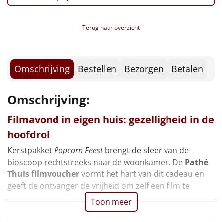
Borrelplank
Thee, Lipton, Rooibos, 1,7 gr
Thee, Lipton, Earl Grey, 2 gr
Warmtekussen
Terug naar overzicht
NIEUW
Boterwafels, 3 x 10 gr
Toblerone, 8 gr
Slowcooker
POPULAIR
Nougat, Caramel, 12 gr
Tony's Chocolonely, Melk, 9 gr
Omschrijving
Bestellen
Bezorgen
Betalen
Noodradio
NIEUW
Knackebrod, 15 gr
Jam, 25 gr
Omschrijving:
Deken (fleece plaid)
Honing, 8 gr
Kerstmagazine 2025
Filmavond in eigen huis: gezelligheid in de
Alle artikelen
Verpakt in een feestelijke kerstdoos
hoofdrol
Overige
Kerstpakket
Popcorn Feest
brengt de sfeer van de
bioscoop rechtstreeks naar de woonkamer. De
Pathé
Ideeën
Thuis filmvoucher
vormt het hart van dit cadeau en
geeft de ontvanger de vrijheid om zelf een film te
Personeel
Toon meer
Doe het zelf