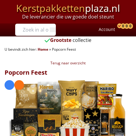
Kerstpakketten
plaza.nl
De leverancier die uw goede doel steunt
Prijzen
0
0
0
Account
Prod
Ver
W
Tot €25
Grootste
collectie
U bevindt zich hier:
Home
»
Popcorn Feest
€25 tot €35
Terug naar overzicht
€35 tot €40
Popcorn Feest
€40 tot €45
€45 tot €50
€50 tot €55
€55 tot €75