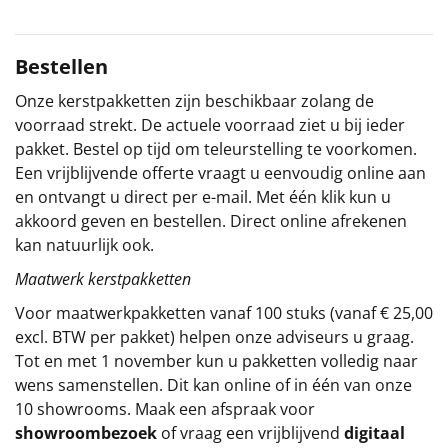
Sinterklaaspakketten
Bestellen
Particulier
Onze kerstpakketten zijn beschikbaar zolang de
voorraad strekt. De actuele voorraad ziet u bij ieder
Kerstgeschenken 2026
pakket. Bestel op tijd om teleurstelling te voorkomen.
Een vrijblijvende offerte vraagt u eenvoudig online aan
Relatiegeschenken
en ontvangt u direct per e-mail. Met één klik kun u
akkoord geven en bestellen. Direct online afrekenen
Cadeaubon
kan natuurlijk ook.
Per stuk
Maatwerk kerstpakketten
Voor maatwerkpakketten vanaf 100 stuks (vanaf € 25,00
Alle overige
excl. BTW per pakket) helpen onze adviseurs u graag.
Tot en met 1 november kun u pakketten volledig naar
wens samenstellen. Dit kan online of in één van onze
10 showrooms. Maak een afspraak voor
showroombezoek
of vraag een vrijblijvend
digitaal