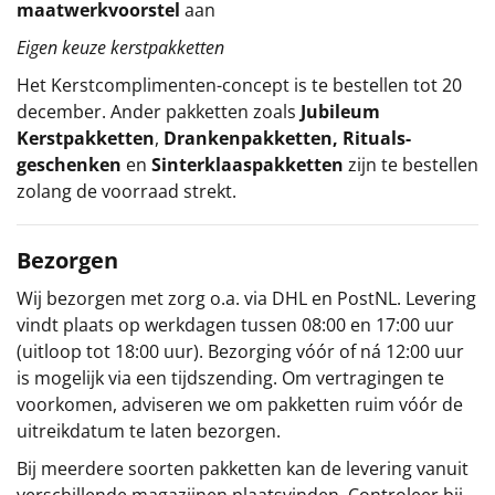
maatwerkvoorstel
aan
Eigen keuze kerstpakketten
Het
Kerstcomplimenten
-concept
is te bestellen tot 20
december. Ander pakketten zoals
Jubileum
Kerstpakketten
,
Drankenpakketten
,
Rituals-
geschenken
en
Sinterklaaspakketten
zijn te bestellen
zolang de voorraad strekt.
Bezorgen
Wij bezorgen met zorg o.a. via DHL en PostNL. Levering
vindt plaats op werkdagen tussen 08:00 en 17:00 uur
(uitloop tot 18:00 uur). Bezorging vóór of ná 12:00 uur
is mogelijk via een tijdszending. Om vertragingen te
voorkomen, adviseren we om pakketten ruim vóór de
uitreikdatum te laten bezorgen.
Bij meerdere soorten pakketten kan de levering vanuit
verschillende magazijnen plaatsvinden. Controleer bij