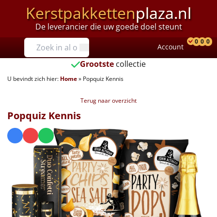
Kerstpakketten
plaza.nl
De leverancier die uw goede doel steunt
Prijzen
0
0
0
Account
Prod
Ver
W
Tot €25
Grootste
collectie
U bevindt zich hier:
Home
»
Popquiz Kennis
€25 tot €35
Terug naar overzicht
€35 tot €40
Popquiz Kennis
€40 tot €45
€45 tot €50
€50 tot €55
€55 tot €75