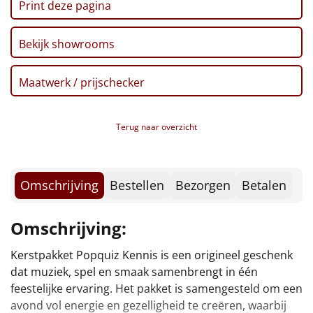
Borrelplank
Print deze pagina
Warmtekussen
NIEUW
Bekijk showrooms
Slowcooker
POPULAIR
Maatwerk / prijschecker
Noodradio
NIEUW
Terug naar overzicht
Deken (fleece plaid)
Alle artikelen
Omschrijving
Bestellen
Bezorgen
Betalen
Overige
Omschrijving:
Ideeën
Kerstpakket Popquiz Kennis is een origineel geschenk
maakt elk samenzijn bijzonder, of het nu op kantoor is,
Personeel
dat muziek, spel en smaak samenbrengt in één
feestelijke ervaring. Het pakket is samengesteld om een
Doe het zelf
avond vol energie en gezelligheid te creëren, waarbij