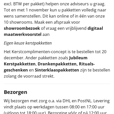
excl. BTW per pakket) helpen onze adviseurs u graag.
Tot en met 1 november kun u pakketten volledig naar
wens samenstellen. Dit kan online of in één van onze
10 showrooms. Maak een afspraak voor
showroombezoek
of vraag een vrijblijvend
digitaal
maatwerkvoorstel
aan
Eigen keuze kerstpakketten
Het
Kerstcomplimenten
-concept
is te bestellen tot 20
december. Ander pakketten zoals
Jubileum
Kerstpakketten
,
Drankenpakketten
,
Rituals-
geschenken
en
Sinterklaaspakketten
zijn te bestellen
zolang de voorraad strekt.
Bezorgen
Wij bezorgen met zorg o.a. via DHL en PostNL. Levering
vindt plaats op werkdagen tussen 08:00 en 17:00 uur
(uitloop tot 18:00 uur). Bezorging vóór of ná 12:00 uur