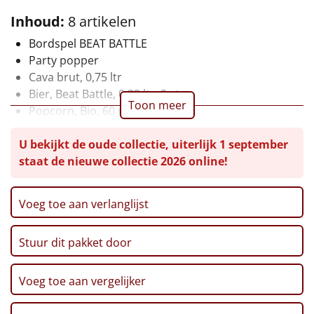
Inhoud:
8 artikelen
Leuke
Bordspel BEAT BATTLE
Goedkope
Party popper
Cava brut, 0,75 ltr
Uniek
Bier, Beat Battle, 0,33 ltr, 2 st
Toon meer
Popcorn, Bio, 60 gr
Alle thema's
Chips, Vegan, 90 gr
U bekijkt de oude collectie, uiterlijk 1 september
Verpakt in een feestelijke geschenkdoos, 38 x 28 x
Artikel
staat de nieuwe collectie 2026 online!
12 cm
Hitster
NIEUW
Voeg toe aan verlanglijst
Pizzarette
Stuur dit pakket door
Tas
Voeg toe aan vergelijker
Wake up light
NIEUW