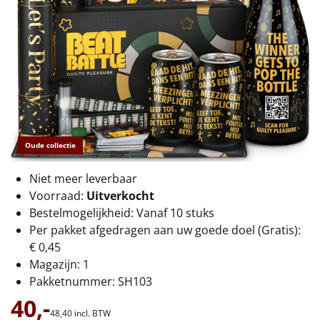
€75 tot €100
€100 en hoger
Alle kerstpakketten 2026
Thema
Origineel
Oude collectie
Rituals
Niet meer leverbaar
Voorraad:
Uitverkocht
Luxe
Bestelmogelijkheid: Vanaf 10 stuks
Per pakket afgedragen aan uw goede doel (Gratis):
Mannen
€ 0,45
Magazijn: 1
Vrouwen
Pakketnummer: SH103
40,-
Duurzaam
48,
40
incl. BTW