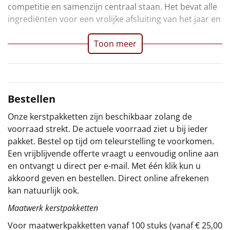
competitie en samenzijn centraal staan. Het bevat alle
Sinterklaaspakketten
ingrediënten voor een vrolijke afsluiting van het jaar en
Particulier
Toon meer
Kerstgeschenken 2026
Relatiegeschenken
Bestellen
Cadeaubon
Onze kerstpakketten zijn beschikbaar zolang de
voorraad strekt. De actuele voorraad ziet u bij ieder
Per stuk
pakket. Bestel op tijd om teleurstelling te voorkomen.
Een vrijblijvende offerte vraagt u eenvoudig online aan
en ontvangt u direct per e-mail. Met één klik kun u
Alle overige
akkoord geven en bestellen. Direct online afrekenen
kan natuurlijk ook.
Maatwerk kerstpakketten
Voor maatwerkpakketten vanaf 100 stuks (vanaf € 25,00