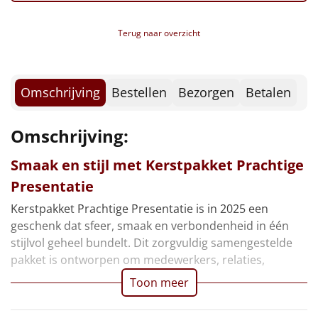
IJsmix vanille, 125 gr
Borrelplank
Chips, Lay's sensations, 40 gr
Terug naar overzicht
Old Amsterdam, 150 gr
Warmtekussen
NIEUW
Kerstkoekjes, 80 gr
Verpakt in een feestelijke kerstdoos, 39 x 29 x 23,2
Slowcooker
POPULAIR
cm
Omschrijving
Bestellen
Bezorgen
Betalen
Noodradio
NIEUW
Omschrijving:
Deken (fleece plaid)
Smaak en stijl met Kerstpakket Prachtige
Alle artikelen
Presentatie
Overige
Kerstpakket Prachtige Presentatie is in 2025 een
geschenk dat sfeer, smaak en verbondenheid in één
Ideeën
stijlvol geheel bundelt. Dit zorgvuldig samengestelde
pakket is ontworpen om medewerkers, relaties,
Personeel
Toon meer
Doe het zelf