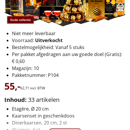
€75 tot €100
€100 en hoger
Oude collectie
Alle kerstpakketten 2026
Niet meer leverbaar
Voorraad:
Uitverkocht
Thema
Bestelmogelijkheid: Vanaf 5 stuks
Per pakket afgedragen aan uw goede doel (Gratis):
Origineel
€ 0,60
Magazijn: 10
Rituals
Pakketnummer: P104
55,-
Luxe
62,
71
incl. BTW
Mannen
Inhoud:
33 artikelen
Etagère, Ø 20 cm
Vrouwen
Kaarsenset in geschenkdoos
Dinerkaarsen, 20 cm, 2 st
Duurzaam
Waxines, 4 st