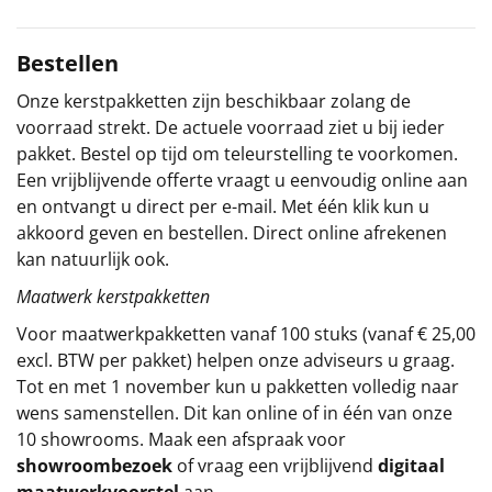
Sinterklaaspakketten
Bestellen
Particulier
Onze kerstpakketten zijn beschikbaar zolang de
voorraad strekt. De actuele voorraad ziet u bij ieder
Kerstgeschenken 2026
pakket. Bestel op tijd om teleurstelling te voorkomen.
Een vrijblijvende offerte vraagt u eenvoudig online aan
Relatiegeschenken
en ontvangt u direct per e-mail. Met één klik kun u
akkoord geven en bestellen. Direct online afrekenen
Cadeaubon
kan natuurlijk ook.
Maatwerk kerstpakketten
Per stuk
Voor maatwerkpakketten vanaf 100 stuks (vanaf € 25,00
Alle overige
excl. BTW per pakket) helpen onze adviseurs u graag.
Tot en met 1 november kun u pakketten volledig naar
wens samenstellen. Dit kan online of in één van onze
10 showrooms. Maak een afspraak voor
showroombezoek
of vraag een vrijblijvend
digitaal